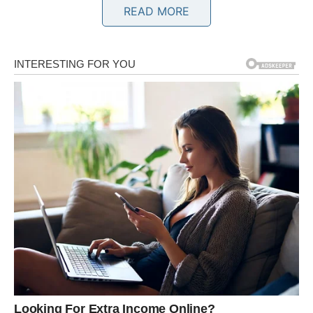
READ MORE
OVAN – NOVA STRAST, NOVA
ŠANSA, NOVI POČETAK
Ovan je znak koji retko pokazuje slabost. Kada boli – vi
idete napred. Kada se razočarate – pravite plan. Ali istina
je da ste u prethodnom periodu nosili više nego što ste
želeli da priznate.
Možda vas je povredio neko kome ste dali sve. Možda ste
uložili energiju u odnos ili posao koji nije uzvratio istom
merom. Možda ste osećali da morate da budete jaki čak i
kada ste bili umorni.