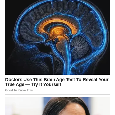
Posao i samopouzdanje
Na poslovnom planu dolazi prilika da pokažete koliko
vredite. Zvezde vam vraćaju energiju i samopouzdanje.
Ono što vas je kočilo – sada nestaje.
Bol prošlosti za Ovna postaje gorivo za budućnost.
BIK – MIR POSLE EMOTIVNE
OLUJE
Bik retko menja mišljenje, ali kada vas neko povredi – to
dugo ostaje u vašem srcu. U prethodnom periodu možda
ste se osećali razočarano, možda ste dali poverenje koje
nije bilo opravdano.