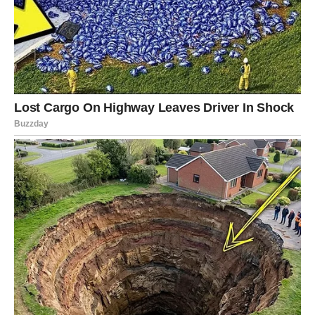
TERETA KOJI VAS JE KOČIO
Vodolija je znak koji spolja deluje smireno, ali iznutra
često vodi duboke borbe. U prethodnom periodu možda
ste osećali razočaranje u ljude, možda ste se povukli da
biste zaštitili sebe.
Ali sada dolazi oslobađanje.
Ljubav
Ako ste u vezi, dolazi iskren razgovor koji briše stare
nesporazume. Vi jasnije postavljate granice, a partner vas
bolje razume.
Ako ste slobodni, pred vama je osoba koja vas prihvata
bez potrebe da vas menja. Neko ko poštuje vašu slobodu