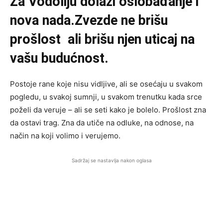
Za Vodoliju dolazi oslobađanje i
nova nada.Zvezde ne brišu
prošlost ali brišu njen uticaj na
vašu budućnost.
Postoje rane koje nisu vidljive, ali se osećaju u svakom
pogledu, u svakoj sumnji, u svakom trenutku kada srce
poželi da veruje – ali se seti kako je bolelo. Prošlost zna
da ostavi trag. Zna da utiče na odluke, na odnose, na
način na koji volimo i verujemo.
Sadržaj se nastavlja nakon oglasa