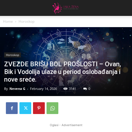
Home
Horoskop
Horoskop
ZVEZDE BRIŠU BOL PROŠLOSTI – Ovan,
Bik i Vodolija ulaze u period oslobađanja i
nove sreće.
By
Nevena G
-
February 14, 2026
3141
0
Oglasi - Advertisement