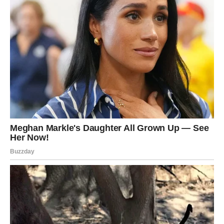
Ali sada dolazi faza stabilizacije.
Ljubav
Ako ste u vezi, odnos postaje sigurniji. Partner pokazuje
ozbiljnost i posvećenost. Osećate da se tlo pod nogama
stabilizuje.
Ako ste slobodni, moguće je poznanstvo sa osobom koja
ne donosi dramu – već mir. Biće to neko ko razume vašu
potrebu za sigurnošću i ko ne igra igre.
Bik konačno shvata da ljubav ne mora da boli da bi bila
stvarna.
Finansije i sigurnost