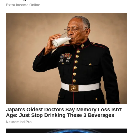
Sada dolazi preokret.
Ljubav
U emotivnom životu dolazi nova iskra. Ako ste u vezi,
odnos dobija novu energiju – strast, otvorenost i hrabrost
da kažete ono što osećate. Nesporazumi se rešavaju, a vi
prestajete da potiskujete emocije.
Ako ste slobodni, pred vama je poznanstvo sa osobom
koja vas pokreće, ali ne izaziva nemir. Neko ko vas
inspiriše, ali ne takmiči se s vama.
Ovan sada voli bez straha da će izgubiti kontrolu.