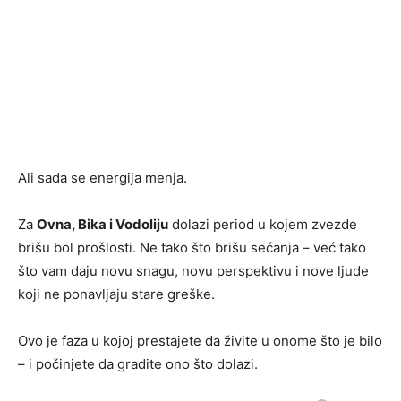
Ali sada se energija menja.
Za
Ovna, Bika i Vodoliju
dolazi period u kojem zvezde
brišu bol prošlosti. Ne tako što brišu sećanja – već tako
što vam daju novu snagu, novu perspektivu i nove ljude
koji ne ponavljaju stare greške.
Ovo je faza u kojoj prestajete da živite u onome što je bilo
– i počinjete da gradite ono što dolazi.