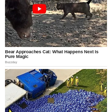
Moguće je finansijsko poboljšanje ili stabilniji tok novca.
Brige koje su vas opterećivale počinju da se rešavaju.
Za Bika, brisanje bola znači povratak stabilnosti – i
emotivne i materijalne.
VODOLIJA – OSLOBAĐANJE OD