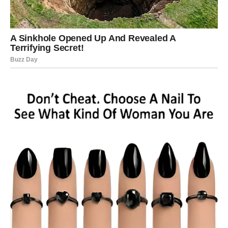
i vašu posebnost.
Vodolija sada prestaje da nosi prošlost kao teret – i
počinje da je posmatra kao lekciju.
Lični razvoj
Dolazi nova inspiracija, nova ideja, novi pravac. Osećate
da se vraćate sebi.
Bol prošlosti za Vodoliju postaje iskustvo koje vas čini
jačima – ali vas više ne definiše.