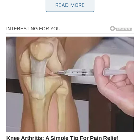
Na ljubavnom planu partner će vam pokazati koliko mu
READ MORE
znači vaša podrška. Slobodni Ovnovi mogu upoznati
osobu koja će ih osvojiti iskrenim pristupom.
Bik
Bikovima dolazi finansijsko olakšanje. Isplata, bonus ili
nova poslovna prilika omogućiće vam da ostvarite plan
koji dugo nosite u mislima.
Na emotivnom planu očekuju vas mir, razumevanje i
osećaj da ste pronašli pravu ravnotežu.
Blizanci
Blizanci će biti među znakovima kojima se ostvaruje