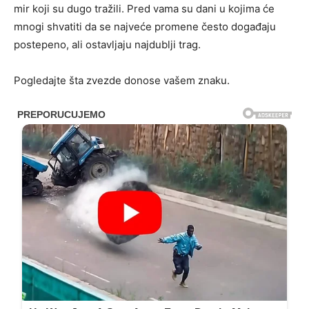
mir koji su dugo tražili. Pred vama su dani u kojima će
mnogi shvatiti da se najveće promene često događaju
postepeno, ali ostavljaju najdublji trag.
Pogledajte šta zvezde donose vašem znaku.