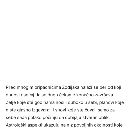
Pred mnogim pripadnicima Zodijaka nalazi se period koji
donosi osećaj da se dugo čekanje konačno završava.
Želje koje ste godinama nosili duboko u sebi, planovi koje
niste glasno izgovarali i snovi koje ste čuvali samo za
sebe sada polako počinju da dobijaju stvaran oblik.
Astrološki aspekti ukazuju na niz povoljnih okolnosti koje