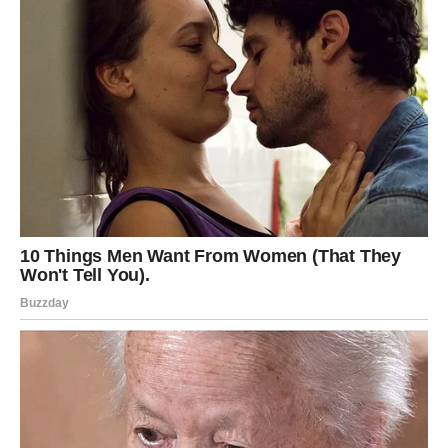
Vaga
Vagama se ostvaruje želja koju dugo nose u srcu. Vest
koja stiže vratiće vam optimizam i pokazati da vas
očekuju mnogo lepši dani.
Na ljubavnom planu očekuju vas nežnost, pažnja i mnogo