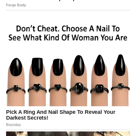
jedna od najvećih želja. Neočekivana vest ili važan poziv
mogli bi potpuno promeniti vaše planove i otvoriti vrata
budućnosti o kojoj ste dugo razmišljali.
Na ljubavnom planu očekuje vas iskren razgovor koji
donosi više bliskosti i poverenja.
Rak
Rakovima dolazi razdoblje unutrašnjeg mira. Sve ono što
vas je dugo opterećivalo polako ostaje iza vas, a podrška
porodice biće vam najveća snaga.
Na ljubavnom planu partner će vam pokazati koliko mu
znači zajednička budućnost.
Lav