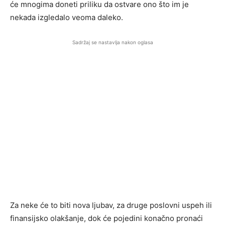
će mnogima doneti priliku da ostvare ono što im je
nekada izgledalo veoma daleko.
Sadržaj se nastavlja nakon oglasa
Za neke će to biti nova ljubav, za druge poslovni uspeh ili
finansijsko olakšanje, dok će pojedini konačno pronaći