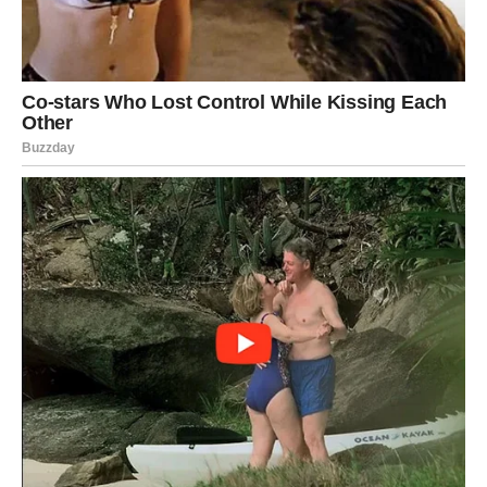
važna vest ili susret sa osobom koja će imati veliki uticaj
na vašu budućnost pokazaće da se ono što ste godinama
priželjkivali sada zaista približava. Osetićete da se pred
vama otvara novo poglavlje puno mogućnosti, sigurnosti i
radosti.
Na ljubavnom planu očekuje vas prijatno iznenađenje
koje će vam vratiti veru u iskrene emocije.
Ribe
Ribe ulaze u period ispunjen lepim promenama. Poslovni
planovi napreduju, finansijska situacija postaje sigurnija,
a jedna vest doneće vam veliko zadovoljstvo.
Na ljubavnom planu očekuju vas nežni trenuci i mnogo
pažnje. Slobodne Ribe imaju velike šanse da upoznaju