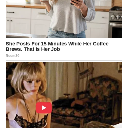
Na emotivnom planu očekuju vas vedri trenuci i mnogo
razloga za sreću.
Jarac
Jarčevima se ostvaruje cilj koji su dugo gradili. Poslovni
uspeh i bolji prihodi omogućiće vam da konačno ostvarite
plan koji vam je bio veoma važan.
Na ljubavnom planu partner će biti vaš najveći oslonac i
podrška.
Vodolija
Vodolije će biti među znakovima kojima se ispunjava
jedna od najdubljih želja. Neočekivana poslovna prilika,