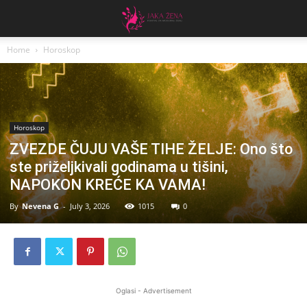
Home
Horoskop
Horoskop
ZVEZDE ČUJU VAŠE TIHE ŽELJE: Ono što
ste priželjkivali godinama u tišini,
NAPOKON KREĆE KA VAMA!
By
Nevena G
-
July 3, 2026
1015
0
Oglasi - Advertisement