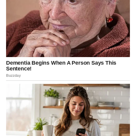
razloga za osmeh.
Škorpija
Škorpijama dolazi prilika za veliki poslovni napredak.
Finansijska situacija postaje stabilnija, a jedna odluka
pokazaće se veoma važnom za vašu budućnost.
Na ljubavnom planu iskren razgovor rešava stare
nesporazume.
Strelac
Strelčevima dolaze dani puni pozitivne energije.
Putovanje, korisno poznanstvo ili poslovna saradnja
mogli bi otvoriti vrata velikim mogućnostima.