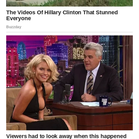
osobu sa kojom će poželeti ozbiljnu i stabilnu vezu.
Pred mnogim znacima nalazi se period u kojem će dugo
čuvane želje početi da postaju stvarnost. Poslovni uspesi,
finansijska sigurnost, ljubavna sreća i važni susreti
pokazaće da nijedan iskren san nije uzalud. Ovo je vreme
kada će mnogi shvatiti da se najveće nagrade često
pojavljuju onda kada im se najmanje nadamo.
Najviše razloga za zadovoljstvo imaće Blizanci, Lavovi,
Vodolije i Jarčevi, jer upravo njima zvezde donose
najveće preokrete, ostvarenje važnih ciljeva i prilike koje
mogu obeležiti naredni period. Ipak, svaki znak dobija
šansu da napravi korak ka životu koji je dugo priželjkivao.
Pred vama su dani u kojima će mnoge tihe želje konačno
pronaći svoj put do stvarnosti.