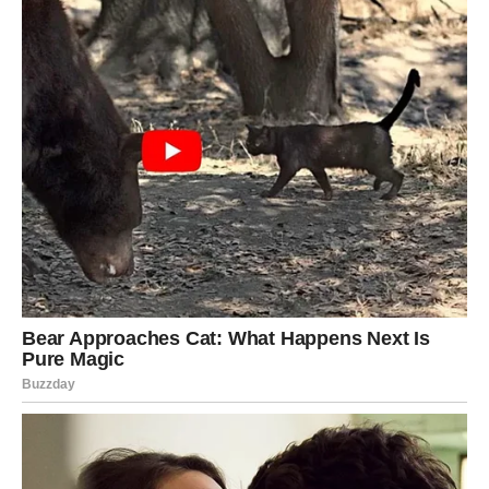
Lavovima zvezde donose priznanje za trud koji su ulagali.
Poslovni uspeh ili finansijska dobit učiniće da budete
ponosni na ono što ste postigli.
Ako ste slobodni, jedan susret mogao bi označiti početak
posebne ljubavne priče.
Devica
Device ulaze u period mnogo veće stabilnosti. Poslovni
planovi napreduju, a jedna saradnja doneće vam
sigurnost i mnogo bolje uslove nego ranije.
Na emotivnom planu očekuju vas iskrenost i više
međusobnog poverenja.