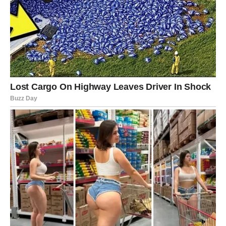
Vaga će imati priliku da pokaže svoju diplomatičnost,
inteligenciju i sposobnost da povezuje ljude. Upravo te
osobine mogu je dovesti do uspeha koji je dugo
priželjkivala.
Ako bude verovala u svoje sposobnosti i prihvatila nove
izazove, Vaga može napraviti veliki korak napred.