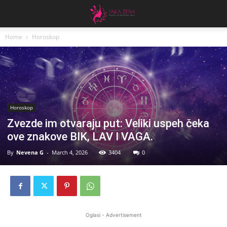
Home
Horoskop
Horoskop
Zvezde im otvaraju put: Veliki uspeh čeka
ove znakove BIK, LAV I VAGA.
By
Nevena G
-
March 4, 2026
3404
0
Oglasi - Advertisement