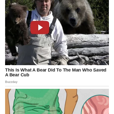
Ovo je period u kojem Lav može postići uspeh koji će mu
doneti ne samo materijalnu sigurnost, već i osećaj
ponosa i zadovoljstva.
Vaga – Sudbina donosi prilike
koje menjaju pravac