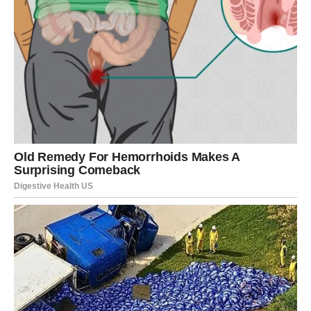
Vaga je znak koji često balansira između različitih opcija i
razmišlja o svakom koraku. Ona ne donosi odluke
impulsivno, jer želi da pronađe put koji donosi harmoniju i
stabilnost.
U narednom periodu Vage mogu osetiti da se stvari
konačno pokreću u pravom smeru.
Zvezde otvaraju vrata novim poznanstvima, saradnjama i
poslovnim prilikama koje mogu imati veliki uticaj na njihov
uspeh. Za mnoge Vage ključ napretka biće upravo ljudi
koje upoznaju ili odnosi koje grade.
Ovo može biti vreme kada jedna prava prilika ili jedan
važan razgovor pokreće lavinu pozitivnih promena.