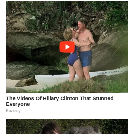
čeka pravi trenutak.
Sada taj trenutak dolazi.
U narednom periodu Lav može dobiti priliku da pokaže
svoj talenat, kreativnost i liderstvo. Ljudi oko njega mogu
početi da prepoznaju njegovu vrednost i da mu prilike
prilike koje vode ka napretku.
Za mnoge Lavove ovo može biti vreme važnih odluka,
novih projekata ili čak promene koja donosi mnogo više
mogućnosti nego ranije.
Lav je znak koji najbolje funkcioniše kada veruje u sebe i
kada ne dozvoljava da ga strah od neuspeha zaustavi.
Upravo sada zvezde mu daju priliku da zablista i pokaže
koliko može.