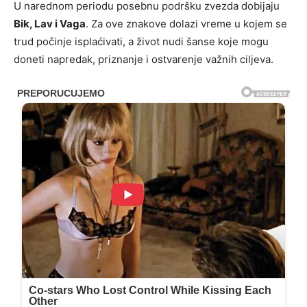
U narednom periodu posebnu podršku zvezda dobijaju
Bik, Lav i Vaga
. Za ove znakove dolazi vreme u kojem se
trud počinje isplaćivati, a život nudi šanse koje mogu
doneti napredak, priznanje i ostvarenje važnih ciljeva.