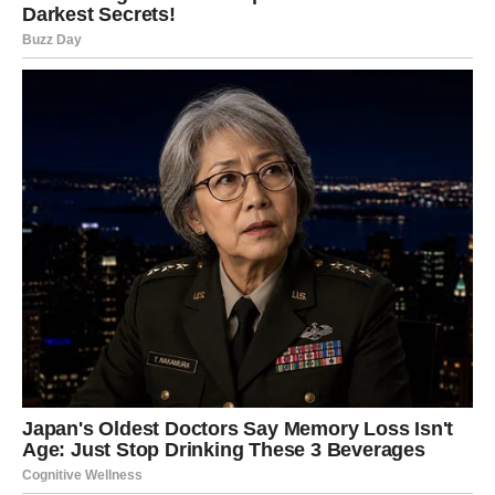
sposobnosti na način koji će drugi konačno primetiti.
Važno je da Bik veruje u sebe i da ne sumnja u svoj put.
Zvezde mu sada daju vetar u leđa, ali on mora biti
spreman da prepozna priliku kada se pojavi.
Ovo je period kada Bik može napraviti korak napred koji
će dugoročno promeniti njegovu finansijsku i
profesionalnu situaciju.
Lav – Vreme da zasija punim
sjajem
Lav je znak koji prirodno privlači pažnju i koji često ima
veliki potencijal za uspeh. Međutim, čak i Lav prolazi kroz
periode kada mora da preispita svoje planove i strpljivo