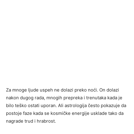
Za mnoge ljude uspeh ne dolazi preko noći. On dolazi
nakon dugog rada, mnogih prepreka i trenutaka kada je
bilo teško ostati uporan. Ali astrologija često pokazuje da
postoje faze kada se kosmičke energije usklade tako da
nagrade trud i hrabrost.