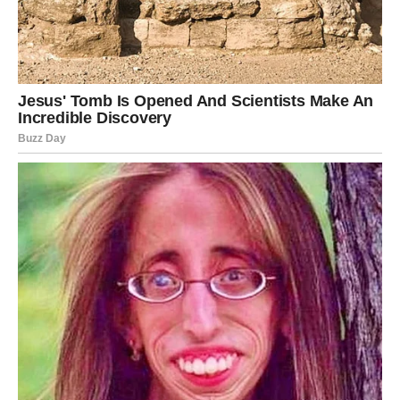
Ribe su
najtiši, ali možda i najveći srećnici vikenda
.
Njihova sreća nije glasna, ali je duboka i trajna. Ovo je
vikend u kojem se snovi približavaju stvarnosti, a emocije
dobijaju smisao.
Ljubav:
Srce vam je posebno osetljivo, ali i otvoreno za lepe
stvari. Ako ste u vezi, vikend donosi nežnost,
razumevanje i osećaj da ste zaštićeni. Slobodne Ribe
mogu osetiti snažnu povezanost sa nekim – čak i ako je to
samo početak, energija je sudbinska.
Intuicija:
Vaša intuicija je izuzetno jaka. Osećate ko vam želi dobro,
a ko ne. Ovaj vikend vam pomaže da se udaljite od svega
što vam crpi energiju i približite onome što vam puni
dušu.