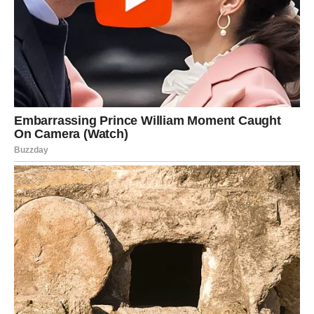
Vage ovog vikenda osećaju da su ponovo svoje. Vraća se
osmeh, vraća se vera da je sve moguće kada ste u skladu
sa sobom.
RIBE – Emotivna čuda i duhovna
sreća