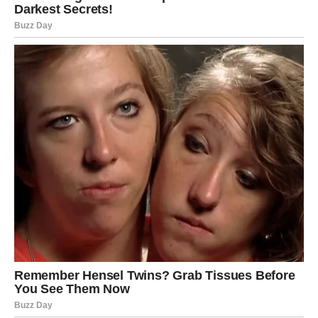
u vezi, ovaj vikend donosi razgovore koji vraćaju
poverenje i toplinu. Male geste – pogled, dodir, poruka –
imaće ogromnu težinu. Slobodni Bikovi mogu doživeti
susret koji deluje jednostavno, ali ostavlja snažan utisak.
Neko vas vidi onakvima kakvi zaista jeste – bez potrebe
da se dokazujete.
Finansije i posao:
Moguća je dobra vest vezana za novac, dogovor ili priliku
koja vam daje osećaj sigurnosti. Čak i ako ne stigne
konkretna suma, stiže
osećaj da ste na pravom putu
.
Vikend je odličan za planiranje, ali i za mali luksuz kojim
ćete sebe nagraditi.
Unutrašnji mir:
Najveći dobitak za Bika ovog vikenda je
olakšanje
. Kao da
se nešto teško skida sa ramena. Spavate mirnije, dišete