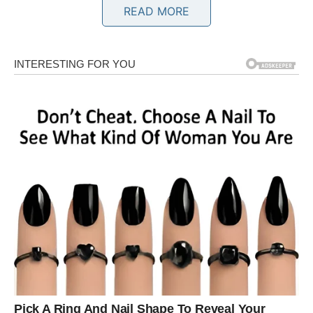
READ MORE
BIK – Vikend u kojem se sreća
materijalizuje
Za Bikove, ovaj vikend donosi
stabilnu, opipljivu sreću
.
Nije to ona prolazna euforija, već duboki osećaj
sigurnosti i mira. Posle perioda u kojem ste nosili teret
odgovornosti, briga i odlaganja sopstvenih želja, dolazi
trenutak kada život kaže:
sada je red na tebe
.
Ljubav:
Emocije se smiruju, ali istovremeno produbljuju. Ako ste