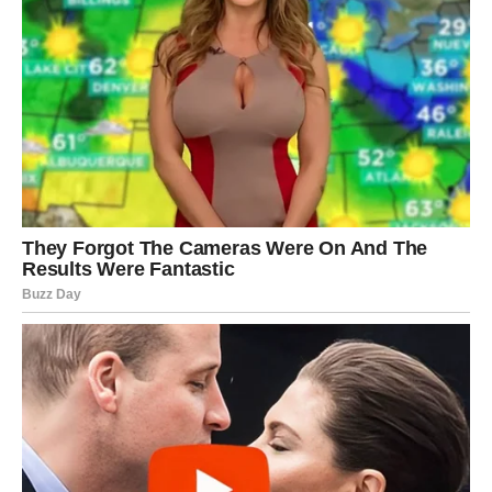
razuma
. Posle perioda unutrašnjih dilema, konačno
dolazi jasnoća. Stvari se slažu same od sebe, a vi imate
osećaj da ste ponovo u harmoniji sa svetom.
Ljubav:
Vikend donosi razgovore koji donose mir. Ako je bilo
nesporazuma, sada se rešavaju sa lakoćom. Slobodne
Vage mogu doživeti sudbinski susret – neko ko ulazi tiho,
ali menja mnogo toga iznutra. Ovo je ljubav koja ne
iscrpljuje, već umiruje.
Odluke:
Ako ste se dvoumili oko nečega važnog, ovaj vikend
donosi znak. Možda kroz rečenicu, možda kroz događaj,
ali
odgovor stiže
. I to donosi olakšanje.
Unutrašnja ravnoteža: