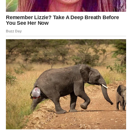
Duhovni mir:
Najveći dar za Ribe je
unutrašnja sreća
. Osećaj da ste
voljeni, vođeni i zaštićeni. Čak i bez velikih događaja, srce
je ispunjeno.