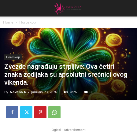
Home
Horoskop
Horoskop
Zvezde nagrađuju strpljive: Ova četiri
znaka zodijaka su apsolutni srećnici ovog
vikenda.
By
Nevena G
-
January 23, 2026
2826
0
Oglasi - Advertisement