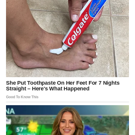
pamte dugo. Slobodni Lavovi imaju šansu da upoznaju
osobu koja ih vidi kao inspiraciju, a ne kao konkurenciju.
Društveni život:
Pozivi, poruke i susreti donose radost. Osećate da vas
ljudi žele u svom društvu, da vam se raduju. Ovo je
vikend kada Lav
sija prirodno
, bez napora.
Samopouzdanje:
Najlepši deo vikenda je povratak vere u sebe. Shvatate
koliko vredite i koliko ste daleko stigli. Nema potrebe za
dokazivanjem – vaš sjaj govori sam za sebe.
VAGA – Harmonija, lepe vesti i
sudbinski susreti
Za Vage, ovaj vikend je pravi
balans između emocija i