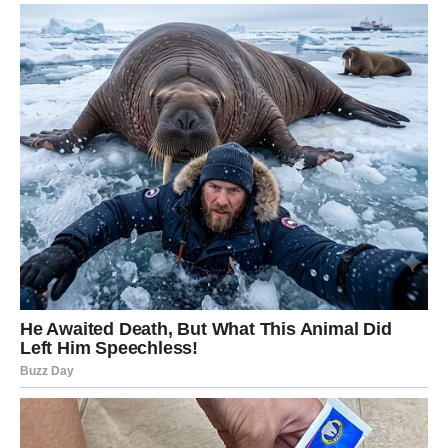
dublje i prvi put posle dugo vremena osećate da ne
morate nikome ništa da dokazujete.
LAV – Sjaj, priznanja i radost
srca
Lavovi ovog vikenda ulaze u fazu u kojoj
ponovo dolaze u
centar pažnje
, ali na pravi način. Ne kroz dramu, već kroz
priznanje, toplinu i iskrene emocije. Sve ono što ste
davali drugima – snagu, podršku, veru – sada vam se
vraća.
Ljubav:
Srce vam je otvoreno, a univerzum to prepoznaje. Ako
ste u vezi, vikend donosi strast, smeh i osećaj da ste
ponovo zaljubljeni. Mogući su romantični trenuci koji se