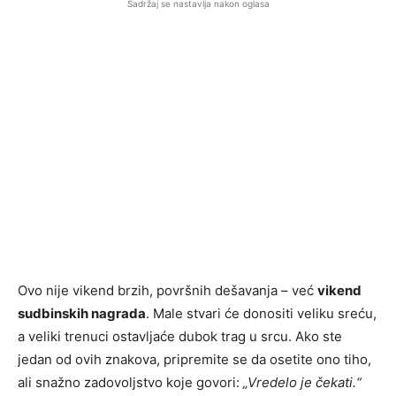
Sadržaj se nastavlja nakon oglasa
Ovo nije vikend brzih, površnih dešavanja – već
vikend
sudbinskih nagrada
. Male stvari će donositi veliku sreću,
a veliki trenuci ostavljaće dubok trag u srcu. Ako ste
jedan od ovih znakova, pripremite se da osetite ono tiho,
ali snažno zadovoljstvo koje govori:
„Vredelo je čekati.“