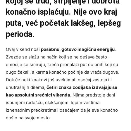
kojoj se trud, strpljenje i dobrota
konačno isplaćuju. Nije ovo kraj
puta, već početak lakšeg, lepšeg
perioda.
Ovaj vikend nosi
posebnu, gotovo magičnu energiju
.
Zvezde se slažu na način koji se ne dešava često –
emocije se smiruju, sreća pronalazi put do onih koji su
dugo čekali, a karma konačno počinje da vraća dugove.
Dok će neki znakovi još uvek imati osećaj zastoja ili
unutrašnjih dilema,
četiri znaka zodijaka izdvajaju se
kao apsolutni srećnici vikenda
. Njima predstoje dani
ispunjeni radošću, olakšanjem, lepim vestima,
iznenadnim preokretima i osećajem da je sve konačno
došlo na svoje mesto.