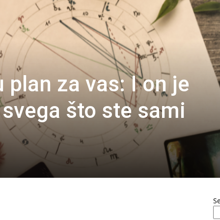
 plan za vas: I on je
 svega što ste sami
S