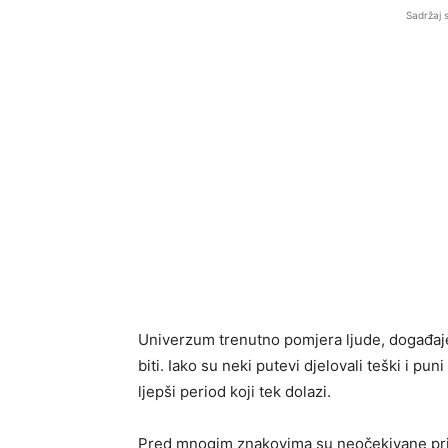
Sadržaj 
Univerzum trenutno pomjera ljude, događaje
biti. Iako su neki putevi djelovali teški i p
ljepši period koji tek dolazi.
Pred mnogim znakovima su neočekivane prilike