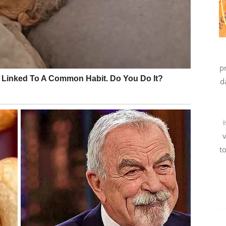
zgovore koji mijenjaju mnogo toga.
p
i svojim emocijama i iskrenošću.
d
judima
t
sada donosi veliku ljubav i emotivni mir.
 vam vraća vjeru u sreću.