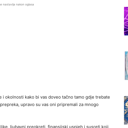
se nastavlja nakon oglasa
 i okolnosti kako bi vas doveo tačno tamo gdje trebate
uni prepreka, upravo su vas oni pripremali za mnogo
, ljubavni preokreti, finansijski uspjeh i susreti koji