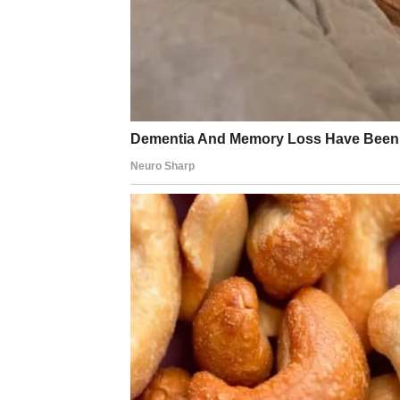
BLIZANCI
Zvijezde vam donose neočekivane ljude i ra
Jedna osoba mogla bi vas potpuno iznenadit
Svemir vas vodi prema pravim l
Najvažnije stvari dolaze spontano.
RAK
Rakovi su među znakovima kojima univerzum 
Poslije mnogo razočaranja dolazi osoba koja