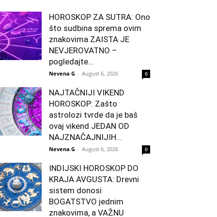
HOROSKOP ZA SUTRA: Ono
što sudbina sprema ovim
znakovima ZAISTA JE
NEVJEROVATNO –
pogledajte...
Nevena G
-
August 6, 2026
0
NAJTAČNIJI VIKEND
HOROSKOP: Zašto
astrolozi tvrde da je baš
ovaj vikend JEDAN OD
NAJZNAČAJNIJIH...
Nevena G
-
August 6, 2026
0
INDIJSKI HOROSKOP DO
KRAJA AVGUSTA: Drevni
sistem donosi
BOGATSTVO jednim
znakovima, a VAŽNU