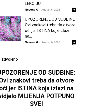
LEKCIJU...
Nevena G
-
August 6, 2026
0
UPOZORENJE OD SUDBINE:
Ovi znakovi treba da otvore
oči jer ISTINA koja izlazi
na...
Nevena G
-
August 6, 2026
0
Izdvojeno
UPOZORENJE OD SUDBINE:
Ovi znakovi treba da otvore
oči jer ISTINA koja izlazi na
vidjelo MIJENJA POTPUNO
SVE!