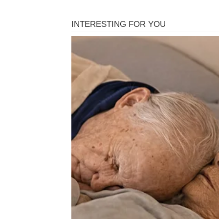
Pred vama je period tokom kojeg ćete konačn
Zvijezde vam sada donose novu priliku koja m
Sudbina vas vodi prema većem
Ono što dolazi biće mnogo bolje od onoga što
BIK
Bikovi konačno ulaze u period mira, stabilnos
Ljubavni život postaje mnogo ljepši, dok fin
Život vam sprema nagradu
Pred vama su dani tokom kojih ćete osjetiti