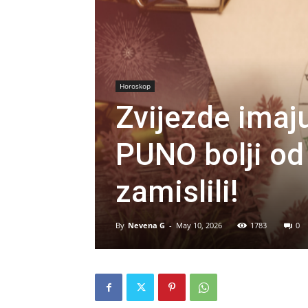
Horoskop
Zvijezde imaju
PUNO bolji od
zamislili!
By
Nevena G
-
May 10, 2026
1783
0