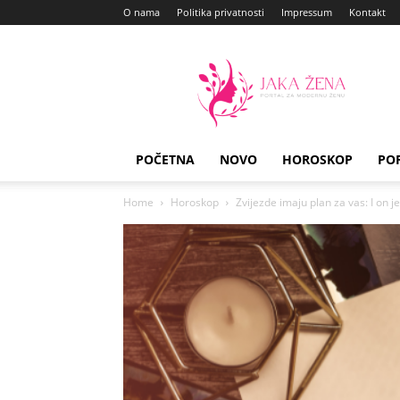
O nama
Politika privatnosti
Impressum
Kontakt
Jaka
Zena
POČETNA
NOVO
HOROSKOP
PO
Home
Horoskop
Zvijezde imaju plan za vas: I on j