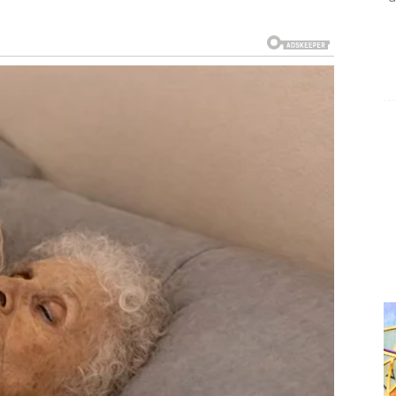
o shvatiti zašto su se neke stvari morale raspasti.
ože potpuno promijeniti posao ili privatni život.
 uspjehu
 ste izgubili.
ti i sigurnosti.
ansije donose veliko olakšanje.
 da vam se sreća konačno vraća.