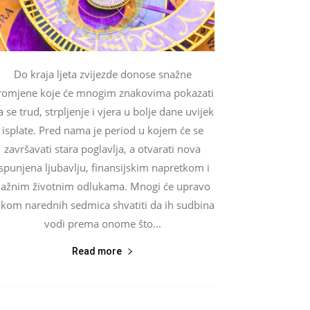
Do kraja ljeta zvijezde donose snažne
romjene koje će mnogim znakovima pokazati
a se trud, strpljenje i vjera u bolje dane uvijek
isplate. Pred nama je period u kojem će se
završavati stara poglavlja, a otvarati nova
ispunjena ljubavlju, finansijskim napretkom i
važnim životnim odlukama. Mnogi će upravo
okom narednih sedmica shvatiti da ih sudbina
vodi prema onome što...
Read more