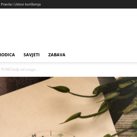
Pravila i Uslovi korištenja
RODICA
SAVJETI
ZABAVA
e PUNO bolji od svega...