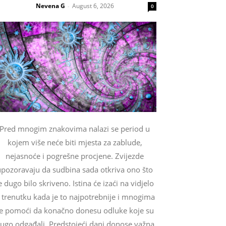
Nevena G
August 6, 2026
-
0
Pred mnogim znakovima nalazi se period u
kojem više neće biti mjesta za zablude,
nejasnoće i pogrešne procjene. Zvijezde
upozoravaju da sudbina sada otkriva ono što
e dugo bilo skriveno. Istina će izaći na vidjelo
 trenutku kada je to najpotrebnije i mnogima
e pomoći da konačno donesu odluke koje su
ugo odgađali. Predstojeći dani donose važna