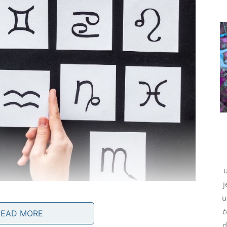
j
u
ć
READ MORE
d