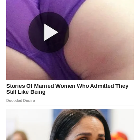
Sve dolazi u pravo vrijeme.
VAGA
Novo poglavlje
Vagama dolaze harmonija, ljubav i osjećaj da se život
vraća u ravnotežu.
Poruka zvijezda
Vjerujte u lijepe promjene.