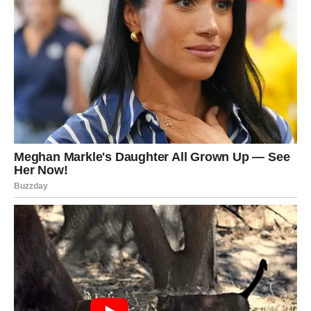
ŠKORPIJA
Novo poglavlje
Jedno teško poglavlje ostaje iza vas. Pred vama su
mnogo vedriji i srećniji dani.
Poruka zvijezda
Ostavite prošlost tamo gdje pripada.