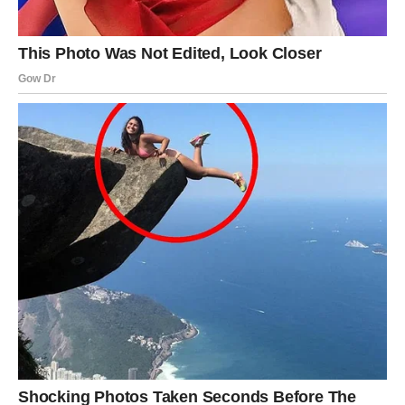
Ne plašite se promjena.
RIBE
NAJLJEPŠE POGLAVLJE POČINJE
UPRAVO VAMA
Ribe su znak kojem zvijezde donose najveće promjene
nabolje. Nakon perioda čekanja, sumnji i izazova, pred
vama su dani puni ljubavi, sreće i lijepih iznenađenja.
Moguće su vijesti koje vam mijenjaju raspoloženje, susret
koji ostavlja snažan trag ili ostvarenje želje koju dugo
nosite u srcu. Ono što dolazi donosi osjećaj da je sve
konačno došlo na svoje mjesto.