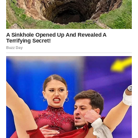
Novo poglavlje
Jarčevi ulaze u fazu stabilnosti i zadovoljstva. Rezultati
rada postaju sve vidljiviji.
Poruka zvijezda
Budite ponosni na svoj put.
VODOLIJA
Novo poglavlje
Neočekivani susret ili događaj mogao bi vam otvoriti vrata
prema nečemu veoma lijepom.
Poruka zvijezda