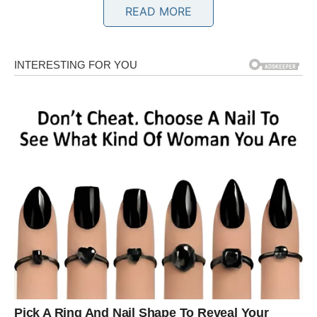
READ MORE
Poruka zvijezda
Uživajte u onome što ste izgradili.
BLIZANCI
Novo poglavlje
Pred vama su zanimljivi susreti i ljudi koji mogu unijeti
mnogo radosti u vaš život.
Poruka zvijezda
Otvorite se novim iskustvima.
RAK