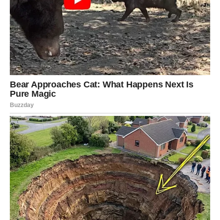
STRIJELAC
SREĆA KONAČNO KUCА NA VAŠA VRATA
Strijelčevi su među najvećim favoritima zvijezda. Posao,
ljubav i privatni život počinju se razvijati mnogo bolje
nego ranije.
Ono što dolazi donosi vam osjećaj da se svaki trud
konačno isplatio.
Poruka zvijezda
Prihvatite sve dobro što vam život šalje.
JARAC