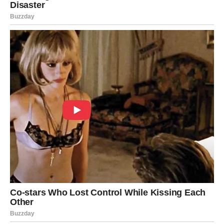
Mnoge Ribe će imati osjećaj da upravo sada počinje
jedno od najljepših razdoblja njihovog života.
Poruka zvijezda
Ne sumnjajte u sreću koja vam dolazi.
Zvijezde pokazuju da se za mnoge znakove završava
period iskušenja i neizvjesnosti. Pred njima su dani puni
nade, ljubavi i razloga za osmijeh.
Najviše sreće imaće
Ribe
, kojima počinje novo životno
poglavlje,
Strijelac
, kojem dolazi zaslužena nagrada za
trud, te
Rakovi
, kojima ljubav vraća vjeru u sreću.
Ponekad je potrebno proći kroz teške dane da bismo više
cijenili one lijepe. Zvijezde poručuju da za neke znakove