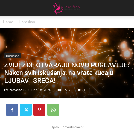
Home
Horoskop
Horoskop
ZVIJEZDE OTVARAJU NOVO POGLAVLJE:
Nakon svih iskušenja, na vrata kucaju
LJUBAV i SREĆA!
By
Nevena G
-
June 18, 2026
1557
0
Oglasi - Advertisement