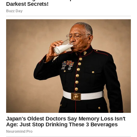
LJUBAV VAM PONOVO VRAĆA OSMIJEH
Rakovi ulaze u jedan od najljepših perioda u posljednje
vrijeme. Emotivne rane polako zarastaju, a pred vama su
trenuci koji vraćaju vjeru u ljubav.
Mnogi pripadnici ovog znaka konačno će osjetiti da ih
sreća ponovo pronalazi.
Poruka zvijezda
Dozvolite sebi da budete srećni.
LAV
Novo poglavlje