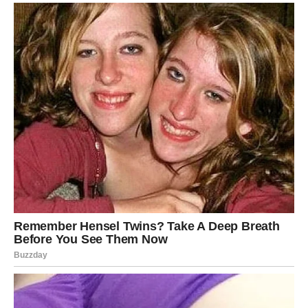
Lavovima dolazi priznanje za trud i prilika da ostvare
nešto što dugo priželjkuju.
Poruka zvijezda
Vrijeme je da zablistate punim sjajem.
DJEVICA
Novo poglavlje
Djevice će konačno pronaći odgovore koje dugo traže.
Pred vama je mnogo mirniji period.
Poruka zvijezda