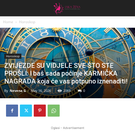
Home
Horoskop
Horoskop
ZVIJEZDE SU VIDJELE SVE ŠTO STE
PROŠLI: I baš sada počinje KARMIČKA
NAGRADA koja će vas potpuno iznenaditi!
By
Nevena G
-
May 16, 2026
2069
0
Oglasi - Advertisement