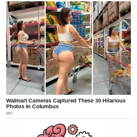
Sve ono što ste dugo gradili sada konačno dolazi na svoje
mjesto.
Vrijeme velikog obilja i sreće
Pred vama su veoma uspješni dani.
DJEVICA
Pred vama su dani tokom kojih ćete konačno osjetiti
veliko olakšanje.
Jedna odluka ili razgovor donose vam mnogo više mira i
sigurnosti.
Karma vam vraća unutrašnji spokoj