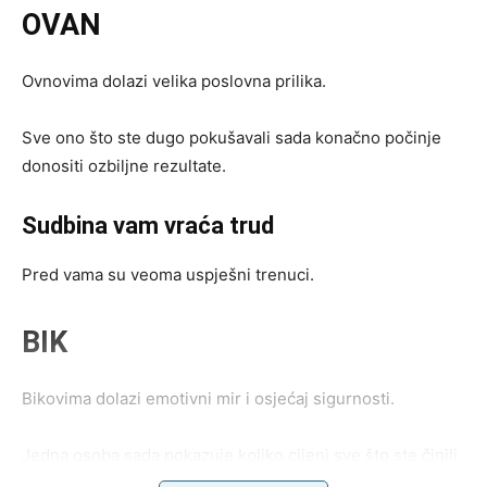
OVAN
Ovnovima dolazi velika poslovna prilika.
Sve ono što ste dugo pokušavali sada konačno počinje
donositi ozbiljne rezultate.
Sudbina vam vraća trud
Pred vama su veoma uspješni trenuci.
BIK
Bikovima dolazi emotivni mir i osjećaj sigurnosti.
Jedna osoba sada pokazuje koliko cijeni sve što ste činili
iz ljubavi.