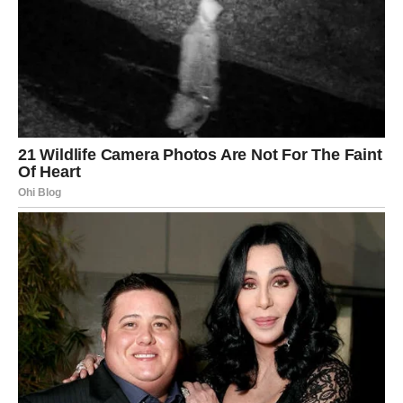
STRIJELAC
Nova energija donosi vam spontane susrete i mnogo
pozitivnih događaja.
Jedna osoba vraća vam vjeru da život može biti mnogo
ljepši nego prije.
Sreća vam dolazi neočekivano
Pred vama su veoma uzbudljivi trenuci.
JARAC
Jarčevi konačno ulaze u mnogo stabilniji i sigurniji period
života.