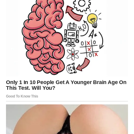
Pred vama su veoma posebni trenuci.
VAGA
Zvijezde vam donose veoma romantičan i sudbinski
period.
Ako ste slobodni, moguće je poznanstvo koje djeluje kao
da je zapisano u zvijezdama.
Ljubav vam dolazi kao nagrada
Pred vama su trenuci koje ćete dugo pamtiti.
ŠKORPIJA
Pred vama je veliki finansijski preokret.