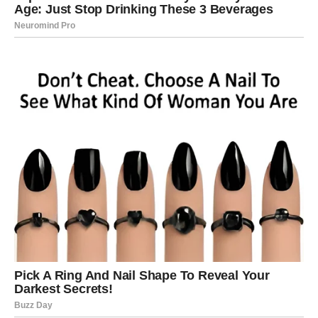
RAK
Rakovi su među najvećim karmičkim miljenicima ovog
perioda.
Poslije mnogo tuge dolazi osoba ili događaj koji vam
vraća vjeru da sreća ipak postoji.
Sve dobro što ste davali sada vam se
vraća
Pred vama su veoma nježni i sudbinski trenuci.
LAV
Lavovima dolazi veliki poslovni ili finansijski uspjeh.