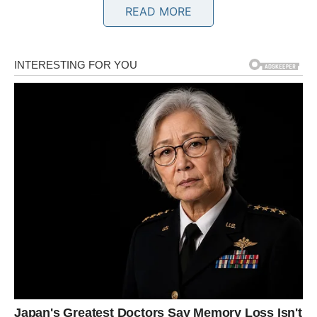
READ MORE
Srce konačno dobija ono što zaslužuje
Pred vama su veoma nježni i posebni trenuci.
BLIZANCI
Zvijezde vam donose veoma važnu vijest ili susret koji
mijenja mnogo toga.
Moguće je da konačno dobijete priliku koju dugo čekate.
Karma vam otvara nova vrata
Pred vama su veoma pozitivni trenuci.