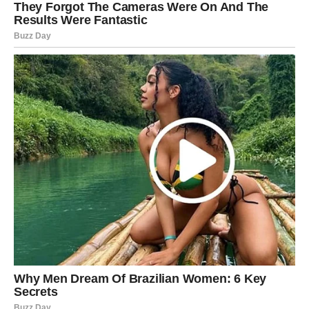
život konačno vraća sve ono što su dugo čekali.
Ovo je period tokom kojeg univerzum pokazuje da
dobrota, strpljenje i iskreno srce nikada ne ostaju bez
nagrade.