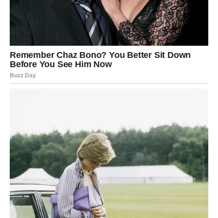
Na poslovnom i emotivnom planu dolazi veliko olakšanje.
Život vam vraća mir i sigurnost
Pred vama su veoma važni trenuci sreće.
VODOLIJA
Zvijezde vam donose neočekivane prilike i veoma
zanimljive promjene.
Jedna nova osoba ili ideja mogli bi vam potpuno
promijeniti budućnost.
Promjene vam donose veliku radost
Pred vama su veoma posebni trenuci.