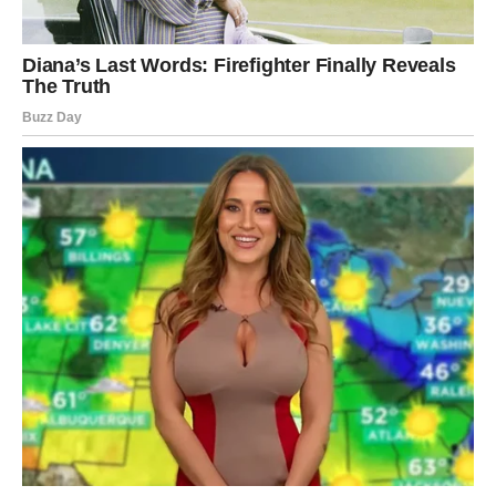
RIBE
Ribe ulaze u jedan od najnježnijih i najmirnijih perioda
života.
Ljubav, sigurnost i osjećaj unutrašnje ravnoteže konačno
postaju dio vaše svakodnevice.
Duša konačno dobija ono što zaslužuje
Pred vama su trenuci puni topline i sreće.
Zvijezde su vidjele sve što ste prošli i upravo zato sada
mnogim znakovima Zodijaka dolaze karmičke nagrade
koje će ih potpuno iznenaditi. Posebno će blistati Rakovi,
Vage i Ribe kojima sudbina šalje ljubav, sreću i osjećaj da