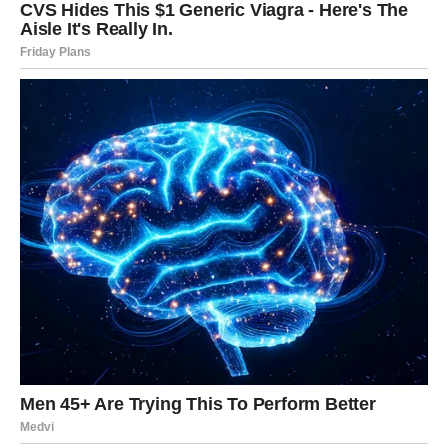
Bivša ljubav sada misli na mnoge znakove Zodijaka, ali
posebno će to osjetiti Rakovi, Vage i Ribe kojima dolaze
poruke i priznanja koja mogu potpuno promijeniti njihovu
budućnost.
Zvijezde sada pokazuju da neke emocije nikada ne
nestanu i da prava ljubav uvijek pronađe način da se vrati
onda kada srce ponovo postane spremno da vjeruje.