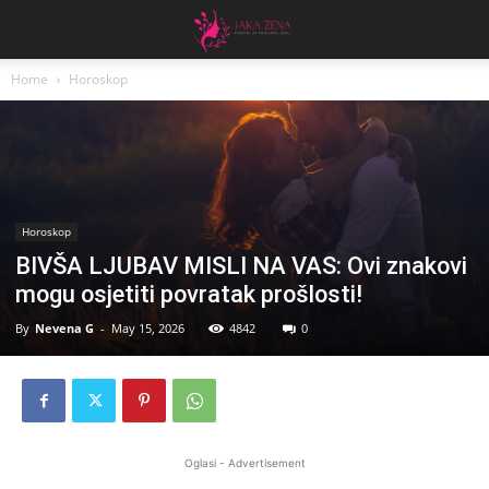
Home
Horoskop
Horoskop
BIVŠA LJUBAV MISLI NA VAS: Ovi znakovi
mogu osjetiti povratak prošlosti!
By
Nevena G
-
May 15, 2026
4842
0
Oglasi - Advertisement