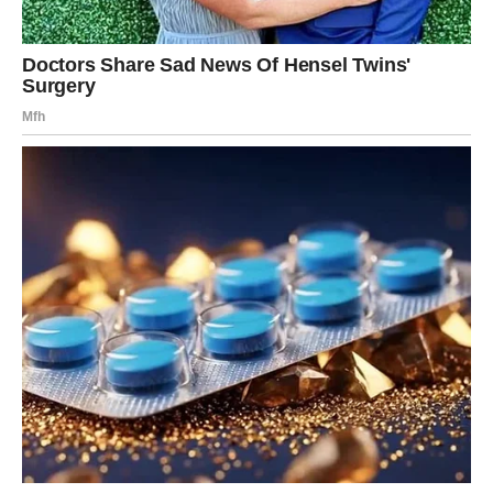
Bićete zbunjeni jer ste mislili da je ta priča završena
zauvijek.
Sudbina vam mijenja planove
Pred vama su trenuci puni emocija i iznenađenja.
RIBE
Ribe ulaze u veoma emotivan period tokom kojeg
prošlost ponovo postaje važna tema.
Jedna osoba pokazuje da vas nikada nije zaboravila i da
još uvijek nosi snažne emocije prema vama.
Ljubav koja je ostala u srcu vraća se
Pred vama su trenuci puni topline i iskrenih emocija.