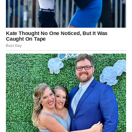
JARAC
Jarčevi konačno dobijaju iskreno priznanje emocija od
osobe iz prošlosti.
Poslije mnogo tišine dolazi razgovor koji može
promijeniti mnogo toga.
Srce dobija novu priliku za sreću
Pred vama su veoma posebni emotivni trenuci.
VODOLIJA
Zvijezde vam donose veoma neočekivan povratak bivše
ljubavi.