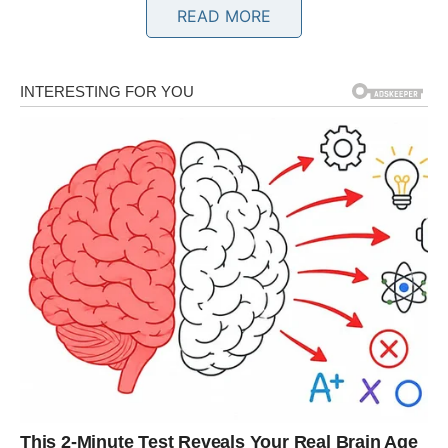
Bikovima dolazi iskreno priznanje emocija od bivše
READ MORE
ljubavi.
Neko sada jasno pokazuje koliko mu nedostajete.
Srce pamti ono što je iskreno voljelo
Pred vama su veoma nježni i posebni trenuci.
BLIZANCI
Zvijezde vam donose neočekivano javljanje osobe koju
dugo niste vidjeli.
Moguće je ponovno pokretanje priče koja nikada nije
završena kako treba.