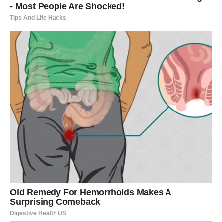
Sudbina vraća stare emocije
Pred vama su veoma zanimljivi i emotivni trenuci.
RAK
Rakovi su među znakovima kojima bivša ljubav najjače
kuca na vrata.
Jedna osoba više ne može skrivati emocije i želi novu
šansu sa vama.
Poruka mijenja sve što ste mislili
Pred vama su veoma nježni i sudbinski trenuci.
LAV