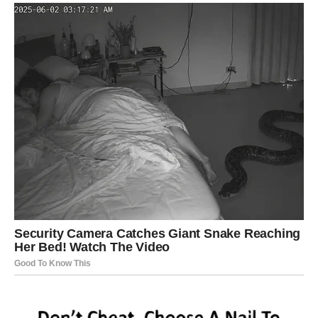
Lavovima dolazi poziv ili poruka koja ih potpuno
iznenađuje.
Osoba iz prošlosti sada želi iskren razgovor i pokušava
vratiti izgubljeno povjerenje.
Ljubav iz prošlosti nije nestala
Pred vama su veoma uzbudljivi trenuci.
DJEVICA
Pred vama su dani tokom kojih ćete mnogo razmišljati o
starim emocijama.
Jedna osoba pokazuje da vas nikada nije zaboravila.