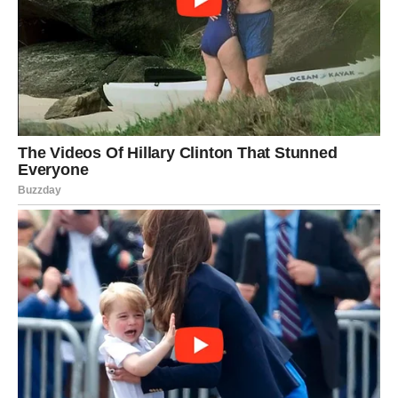
Pred vama su veoma intenzivni trenuci.
STRIJELAC
Neočekivana poruka ili susret mogli bi vam potpuno
promijeniti pogled na prošlost.
Jedna osoba sada želi popraviti ono što je nekada
izgubila.
Ljubav se vraća onda kada je najmanje
očekujete
Pred vama su veoma zanimljivi trenuci.