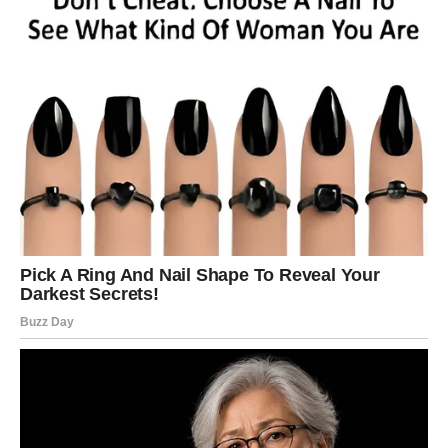
Istina konačno izlazi na vidjelo
Pred vama su veoma posebni emotivni trenuci.
VAGA
Zvijezde vam donose veoma emotivan period i