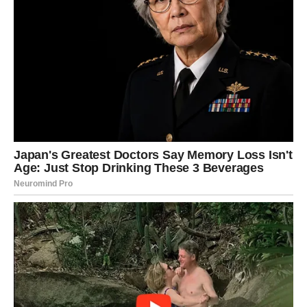
mogućnost pomirenja.
Jedna osoba konačno priznaje ono što je dugo skrivala.
Srce ponovo osjeća stare leptiriće
Pred vama su trenuci koje ćete dugo pamtiti.
ŠKORPIJA
Pred vama je veoma snažan susret sa osobom koja je
ostavila veliki trag u vašem životu.
Emocije koje ste pokušavali sakriti sada izlaze na
površinu.
Privlačnost nikada nije nestala