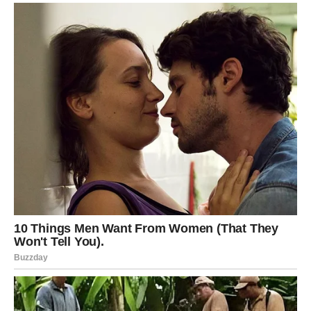
ogromne zarade.
Sve ono što ste dugo gradili sada konačno počinje
donositi ozbiljne rezultate.
Vrijeme velikog obilja i luksuza
Pred vama su dani tokom kojih ćete imati razlog za veliko
slavlje.
DJEVICA
Pred vama su dani tokom kojih ćete konačno osjetiti
finansijsku sigurnost.
Jedna poslovna promjena donosi vam mnogo više
stabilnosti i mira.