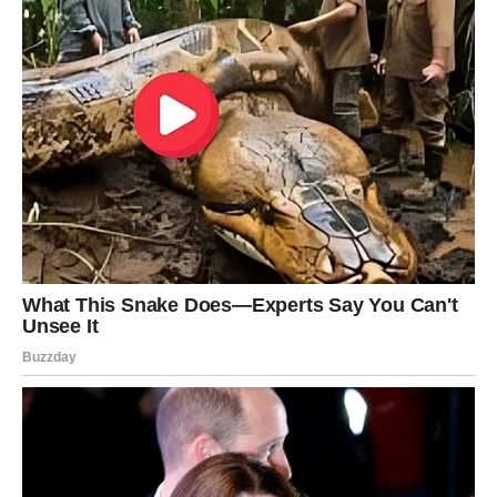
Trud vam donosi veliku nagradu
Pred vama su veoma važni trenuci.
VAGA
Zvijezde vam donose priliku da spojite posao i