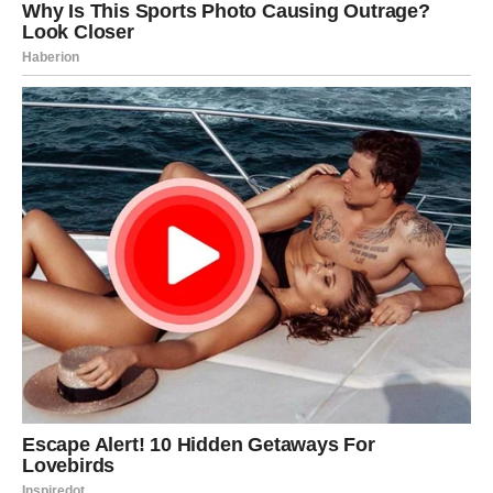
znakovima Zodijaka, ali posebno će blistati Bikovi, Lavovi i
Škorpije kojima zvijezde donose priliku za pare kakve
nisu ni sanjali.
Ovo je period tokom kojeg univerzum pokazuje da poslije
dugih borbi dolazi vrijeme kada novac konačno počinje
dolaziti mnogo lakše, brže i u većim količinama nego ikad
prije.