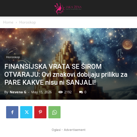
Home
Horoskop
Horoskop
FINANSIJSKA VRATA SE ŠIROM
OTVARAJU: Ovi znakovi dobijaju priliku za
PARE KAKVE nisu ni SANJALI!
By
Nevena G
-
May 15, 2026
2192
0
Oglasi - Advertisement