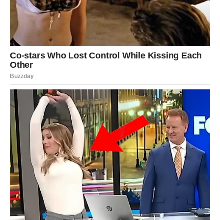
Jarčevi konačno ulaze u mnogo stabilniji finansijski
period.
Poslije mnogo rada i odricanja dolazi nagrada koju ste
dugo zaslužili.
Novac vam donosi sigurnost i mir
Pred vama su veoma važni dani.
VODOLIJA
Zvijezde vam donose neočekivanu priliku za dodatnu
zaradu.
Jedna nova ideja mogla bi vam potpuno promijeniti
finansijsku budućnost.