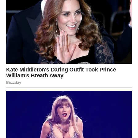
zadovoljstvo.
Nova saradnja ili projekat mogli bi vam donijeti mnogo
više novca nego što očekujete.
Novac dolazi kroz ljude i kontakte
Pred vama su veoma pozitivni dani.
ŠKORPIJA
Pred vama je veliki finansijski preokret.
Sve ono što je dugo bilo blokirano sada konačno dolazi
na svoje mjesto.
Finansijska vrata vam se širom otvaraju