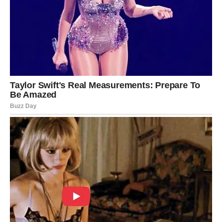
Pred vama su veoma uspješni i važni dani.
STRIJELAC
Nova energija donosi vam mnogo novih ideja i poslovnih
prilika.
Moguća je zarada kroz internet, putovanja ili saradnju sa
ljudima iz inostranstva.
Sreća prati vaše planove
Pred vama su veoma profitabilni trenuci.
JARAC