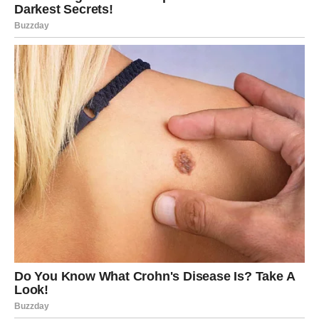
Pred vama su veoma uspješni trenuci.
RAK
Rakovi konačno izlaze iz perioda finansijskih briga.
Novac dolazi kroz posao, pomoć ili priliku koja vam vraća
vjeru u bolje dane.
Sudbina vam vraća ono što zaslužujete
Pred vama su mnogo stabilniji i sretniji dani.
LAV
Lavovima dolazi veliki poslovni uspjeh i mogućnost