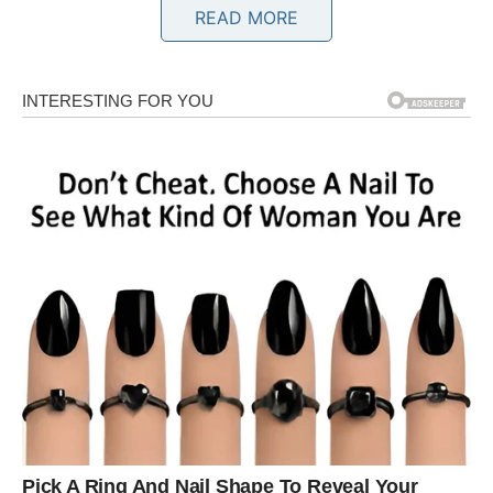
READ MORE
Poslije mnogo odricanja dolazi novac koji vam vraća
sigurnost i osjećaj stabilnosti.
Pare stižu u ogromnim količinama
Pred vama su veoma srećni i mirni trenuci.
BLIZANCI
Zvijezde vam donose veoma važnu poslovnu saradnju ili
ponudu.
Moguća je zarada kroz posao koji ste ranije potcjenjivali.
Pamet vam donosi veliko obilje