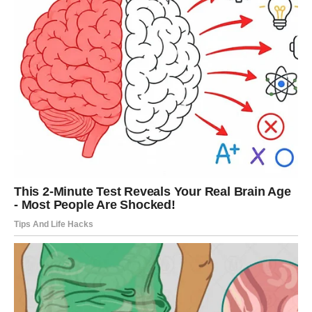
Pred vama su veoma posebni trenuci.
VAGA
Vage ulaze u veoma romantičan i sudbinski period.
Ako ste slobodni, moguć je susret koji odmah djeluje