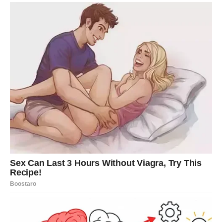
Sve ono što ste dugo gradili sada konačno donosi
ozbiljan novac i priznanje.
Vrijeme velikih pobjeda tek počinje
Pred vama su veoma uspješni dani.
DJEVICA
Pred vama su dani tokom kojih ćete jasno vidjeti kome
možete vjerovati.
Jedna istina sada vam donosi veliko olakšanje i važnu
životnu lekciju.
Intuicija vam pokazuje pravi put