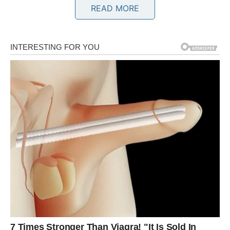
READ MORE
Jedna osoba sada vam pokazuje koliko joj značite i koliko
želi ozbiljnu budućnost sa vama.
Ljubav vam vraća vjeru u sreću
Pred vama su veoma nježni i posebni trenuci.
BLIZANCI
Zvijezde vam donose neočekivan razgovor ili susret koji
mijenja mnogo toga.
Moguće je da ćete konačno saznati istinu koju dugo
pokušavate otkriti.
Ništa više neće biti isto