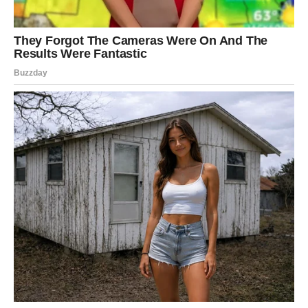
Pred vama su veoma posebni trenuci.
RIBE
Ribe ulaze u jedan od najnježnijih i najvažnijih emotivnih
perioda života.
Ljubav, pažnja i osjećaj sigurnosti konačno postaju dio
vaše svakodnevice.
Duša konačno pronalazi ono što je dugo
tražila
Pred vama su trenuci puni topline i sreće.
Horoskop koji je iznenadio čak i astrologe mnogim