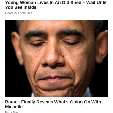
znakovima Zodijaka donosi velike životne promjene, ali
posebno će blistati Rakovi, Vage i Vodolije kojima
zvijezde šalju sudbinske trenutke koji bi mogli potpuno
promijeniti njihov život.
Ovo je period tokom kojeg univerzum pokazuje da se
najveća iznenađenja dešavaju onda kada mislimo da nas
više ništa ne može iznenaditi.