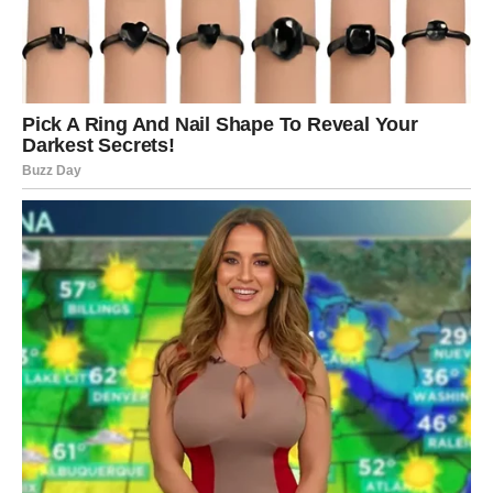
Poslije mnogo rada i odricanja dolazi osjećaj zadovoljstva
i velikog uspjeha.
Život vam vraća ravnotežu i mir
Pred vama su veoma važni trenuci sreće.
VODOLIJA
Zvijezde vam donose neočekivanu vijest ili susret koji bi
vam mogao potpuno promijeniti budućnost.
Jedna želja sada postaje stvarnost mnogo brže nego što
očekujete.
Veliko iznenađenje ulazi u vaš život