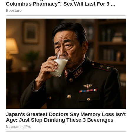
Pred vama su veoma intenzivni trenuci.
RAK
Rakovi su među najvećim miljenicima ovog perioda.
Poslije mnogo tuge dolazi sreća koja vam vraća vjeru da
najbolje tek dolazi.
Sudbina vam donosi veliko olakšanje
Pred vama su veoma nježni i sretni trenuci.
LAV
Lavovima dolazi veliki poslovni i finansijski uspjeh.