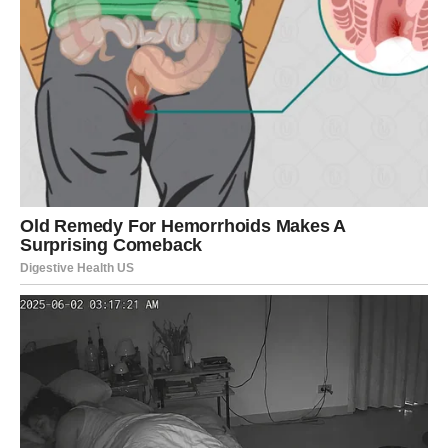
posebno i kao početak velike ljubavne priče.
Srce vam konačno pronalazi ono što je
tražilo
Pred vama su trenuci koje ćete dugo pamtiti.
ŠKORPIJA
Pred vama je veliki finansijski i životni preokret.
Ono što je dugo bilo blokirano sada konačno dolazi na
svoje mjesto.
Sudbina vam vraća ono što zaslužujete
Pred vama su veoma snažni i uspješni trenuci.