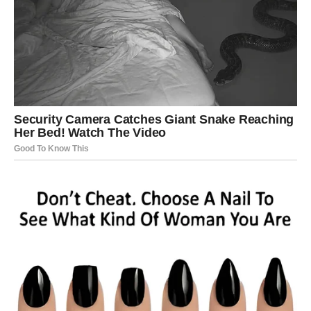
STRIJELAC
Nova energija donosi vam spontane događaje i mnogo
pozitivnih emocija.
Jedna prilika sada vam može potpuno promijeniti životni
pravac.
Sreća vam dolazi neočekivano
Pred vama su veoma uzbudljivi trenuci.
JARAC
Jarčevi konačno ulaze u mnogo stabilniji i sigurniji period
života.