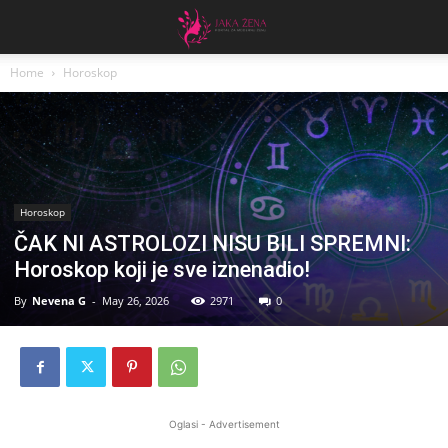
Home
Horoskop
Horoskop
ČAK NI ASTROLOZI NISU BILI SPREMNI:
Horoskop koji je sve iznenadio!
By
Nevena G
-
May 26, 2026
2971
0
Oglasi - Advertisement