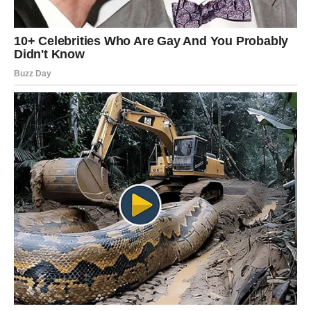
VODOLIJA
Zvijezde vam donose neočekivanu priliku ili vijest koja bi
vam mogla potpuno promijeniti budućnost.
Jedna želja sada postaje stvarnost mnogo brže nego što
očekujete.
Veliko iznenađenje ulazi u vaš život
Pred vama su veoma posebni trenuci.
RIBE
Ribe ulaze u jedan od najnježnijih i najljepših perioda
života.