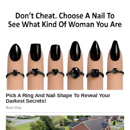
najbolje tek dolazi.
Sudbina vam šalje veliko olakšanje
Pred vama su veoma nježni i sretni trenuci.
LAV
Lavovima dolazi veliki poslovni i finansijski uspjeh.
Sve ono što ste dugo gradili sada konačno donosi
ozbiljan novac i priznanje.
Vrijeme velikih pobjeda tek počinje
Pred vama su veoma uspješni dani.