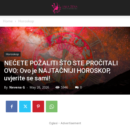
Home
Horoskop
Horoskop
NEĆETE POŽALITI ŠTO STE PROČITALI
OVO: Ovo je NAJTAČNIJI HOROSKOP,
uvjerite se sami!
By
Nevena G
-
May 26, 2026
5946
0
Oglasi - Advertisement