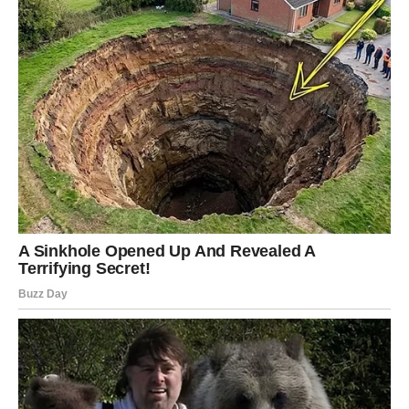
DJEVICA
Pred vama su dani tokom kojih ćete jasno vidjeti kome
možete vjerovati.
Jedna odluka sada vam donosi mnogo više mira i
sigurnosti.
Intuicija vam pokazuje pravi put
Pred vama su veoma posebni trenuci.
VAGA
Vage ulaze u veoma romantičan i sudbinski period.
Ako ste slobodni, moguće je poznanstvo koje djeluje kao