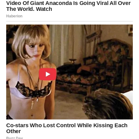
Ljubav, pažnja i osjećaj sigurnosti konačno postaju dio
vaše svakodnevice.
Duša konačno pronalazi ono što je dugo
tražila
Pred vama su trenuci puni topline i sreće.
Ovaj horoskop mnogim znakovima Zodijaka donosi
poruke koje djeluju nevjerovatno tačno, ali posebno će
blistati Rakovi, Lavovi i Vage kojima zvijezde šalju ljubav,
uspjeh i velike životne promjene.
Ovo je period tokom kojeg univerzum pokazuje da ništa
nije slučajno — čak ni trenutak kada ste odlučili pročitati
baš ovaj horoskop.