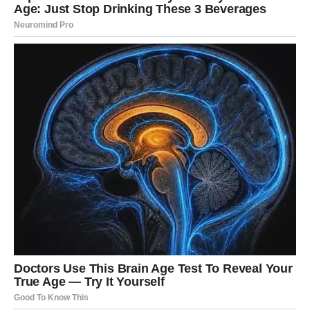
BLIZANCI
Zvijezde vam donose neočekivane vijesti i veoma
zanimljive susrete.
Moguće je poznanstvo koje vam potpuno mijenja pogled
na život i ljubav.
Ništa više neće biti isto
Pred vama su veoma uzbudljivi trenuci.
RAK
Rakovi su među najvećim sretnicima ovog perioda.
Poslije mnogo tuge dolazi sreća koja vam vraća vjeru da