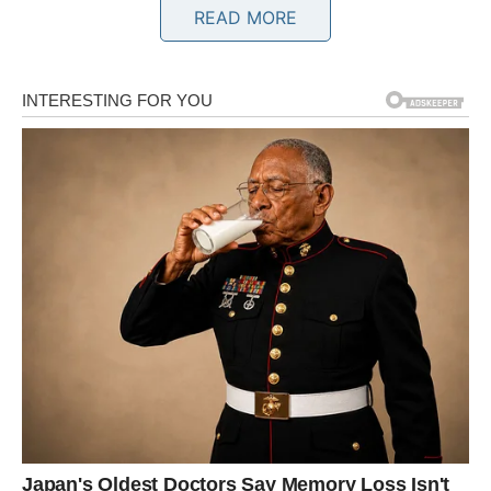
na svoje mjesto.
READ MORE
Sudbina vam donosi veliki preokret
Pred vama su veoma važni trenuci.
BIK
Bikovima dolazi emotivni mir i osjećaj sigurnosti.
Jedna osoba sada jasno pokazuje koliko joj značite i
koliko želi ostati uz vas.
Ljubav vam vraća osmijeh
Pred vama su veoma nježni i posebni trenuci.