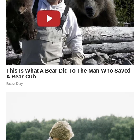
ostvarenje svega o čemu ste maštali.
Srce vam konačno pronalazi sreću
Pred vama su trenuci koje ćete dugo pamtiti.
ŠKORPIJA