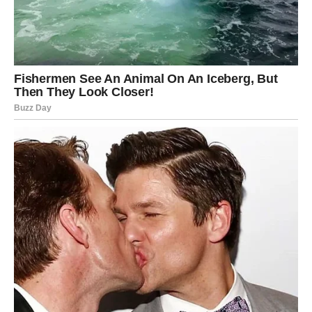
Sreća vam dolazi neočekivano
Pred vama su veoma uzbudljivi trenuci.
JARAC
Jarčevi konačno ulaze u mnogo stabilniji i sigurniji period
života.
Poslije mnogo rada i odricanja dolazi osjećaj zadovoljstva
i velikog uspjeha.
Život vam vraća ravnotežu i mir
Pred vama su veoma važni trenuci sreće.