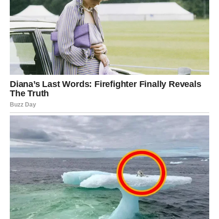
Pred vama je veliki finansijski i životni preokret.
Ono što je dugo bilo blokirano sada konačno dolazi na
svoje mjesto.
Sudbina vam vraća ono što zaslužujete
Pred vama su veoma snažni i uspješni trenuci.
STRIJELAC
Nova energija donosi vam spontane događaje i mnogo
pozitivnih emocija.
Jedna osoba sada vam vraća vjeru da život može biti
mnogo ljepši nego prije.