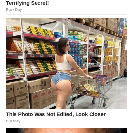
STRELAC – NAGRADA ZA
DOBRU NAMERU
Strelčevi ulaze u period kada univerzum prepoznaje
njihovu iskrenost.
Ako ste pomagali drugima – sada dolazi povrat.
U ljubavi – nova prilika ili jačanje postojeće veze.
Na poslu – otvara se nova vrata.
Pravda za vas dolazi kroz širenje i rast.
JARAC – KARMIČKI OBRAČUN