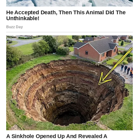
ŠKORPIJA – ISTINA KOJA
BOLOVA, ALI OSLOBAĐA
Škorpije će u drugoj polovini februara doživeti snažno
razotkrivanje.
Ako je neko bio neiskren – istina izlazi. Ako ste vi nosili
tajnu – sada dolazi trenutak suočavanja.
U ljubavi – karmički odnosi prolaze kroz test.
Na poslu – budite oprezni, ali hrabri.
Pravda za vas dolazi kroz transformaciju.