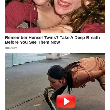
donosi oslobađanje.
Ako ste bili u vezi koja vas iscrpljuje – sada dolazi
hrabrost da je završite.
Na poslu – izlazite iz situacije gde niste bili cenjeni. Nova
prilika je bliže nego što mislite.
Pravda za vas dolazi kroz odluku da više ne pristajete na
manje od onoga što zaslužujete.
VAGA – BALANS SE VRAĆA
Vage su znak pravde, a sada univerzum vraća ravnotežu u
vaš život.