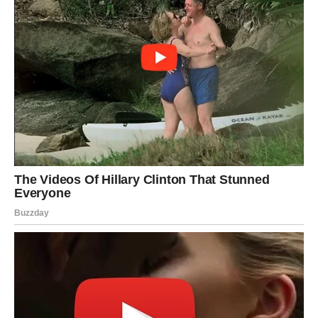
Ako ste bili vezani za osobu koja vas koči – sada dolazi
jasnoća.
Na poslu – ideje dobijaju priznanje.
U ljubavi – nova osoba može ući u vaš život.
Pravda za vas dolazi kroz novi početak.
RIBE – DUHOVNA PRAVDA
Ribe ulaze u fazu kada univerzum briše suze iz prošlosti.
Ako ste patili – sada dolazi uteha kroz novu ljubav ili
priznanje.