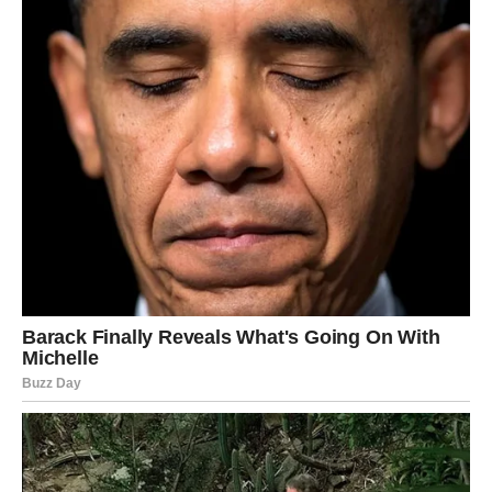
Jarčevi su često nosili teret odgovornosti. Sada dolazi
trenutak naplate – ali u vašu korist.
Na poslu – završava se ciklus nepravde.
U ljubavi – ili gradite stabilno ili prekidate ono što vas
iscrpljuje.
Finansijski – moguće rešavanje dugova.
Pravda za vas dolazi kroz snagu i doslednost.
VODOLIJA – OSLOBAĐANJE OD
PROŠLOSTI
Vodolije zatvaraju jedno poglavlje.