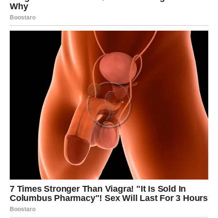
BIK – NAGRADA POSLE
STRPLJENJA
Bikovi su dugo nosili tišinu u sebi. Druga polovina
februara donosi karmičku nagradu za istrajnost.
Na poslu – ako ste radili bez priznanja, sada dolazi prilika
koja potvrđuje vašu vrednost.
U ljubavi – neko shvata koliko ste bili oslonac. Ako je bilo
hladnoće, sada dolazi toplina.
Finansijski – stabilnost se vraća. Moguća je isplata ili
priliv koji rešava brige.
Pravda za vas dolazi polako, ali sigurno – i ostaje trajna.