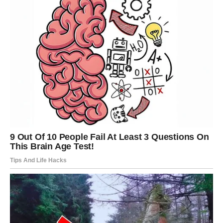
Rakovi su u proteklom periodu mnogo davali. Sada dolazi
faza vraćanja balansa.
Ako ste patili zbog nekoga ko vas nije cenio – ta osoba
sada oseća posledice svojih postupaka.
U ljubavi – moguće je izvinjenje, priznanje ili povratak
nekoga ko je shvatio vašu vrednost.
Na poslu – emotivna stabilnost donosi i profesionalnu
sigurnost.
Pravda za vas dolazi kroz srce – ali i kroz karmički obrt.
LAV – TRIJUMF POSLE BORBE