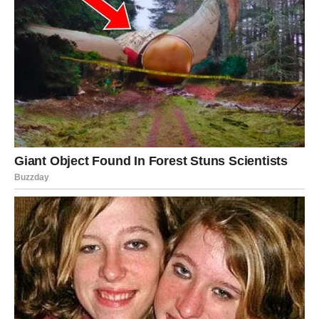
Lavovi ulaze u period pobede. Ako ste se borili za svoju
poziciju, za svoju istinu ili za ljubav – sada dolazi potvrda
da niste pogrešili.
Na poslu – priznanje, unapređenje ili javna pohvala.
U ljubavi – neko konačno bira vas bez sumnje.
Finansijski – stabilizacija i jačanje pozicije.
Pravda za vas dolazi kroz svetlost – svi vide vašu
vrednost.
DEVICA – RASKID SA
NEPRAVDOM
Device su često ćutale i trpele. Druga polovina februara