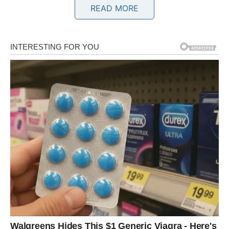
READ MORE
optuženi ili potcenjeni – sada dolazi trenutak kada istina
izlazi na videlo.
Na poslovnom planu – moguće je razotkrivanje situacije
koja vam je nanosila nepravdu. Autoriteti konačno vide
vaš trud. Ako ste čekali potvrdu, sada dolazi.
U ljubavi – neko će morati da prizna svoje greške. Ako ste
vi davali više nego što ste dobijali, odnos se menja. Ili
dolazi do izjednačenja – ili do prekida.
Finansijski – stara dugovanja mogu biti rešena u vašu
korist.
Ovo je period kada se borbenost nagrađuje, ali samo ako
dolazi iz iskrenosti.