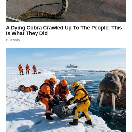
Ako ste bili u neravnopravnom odnosu – situacija se
menja.
Na poslu – pregovori idu u vašu korist.
U ljubavi – jasno se vidi ko daje, a ko samo uzima.
Pravda za vas dolazi kroz harmoniju koja se ponovo
uspostavlja.