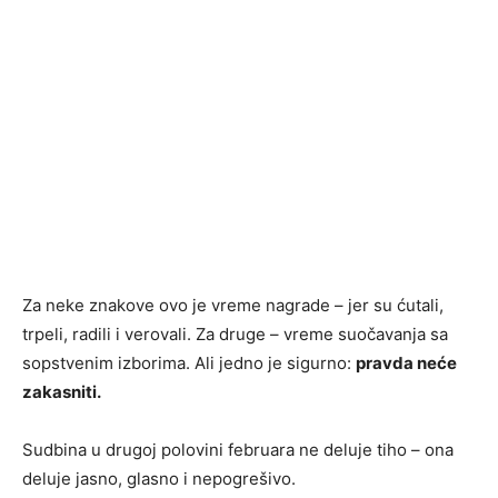
Za neke znakove ovo je vreme nagrade – jer su ćutali,
trpeli, radili i verovali. Za druge – vreme suočavanja sa
sopstvenim izborima. Ali jedno je sigurno:
pravda neće
zakasniti.
Sudbina u drugoj polovini februara ne deluje tiho – ona
deluje jasno, glasno i nepogrešivo.