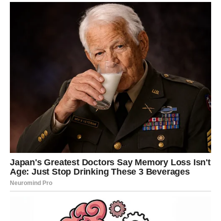
BLIZANCI – SUOČAVANJE SA
IZBORIMA
Blizanci ulaze u period kada karma traži jasnoću. Ako ste
bežali od odluke, sada više nema odlaganja.
U ljubavi – istina izlazi na površinu. Ako postoji treća
osoba ili skrivena emocija, situacija se razotkriva.
Na poslu – komunikacija postaje ključ. Jedna rečenica
može promeniti tok saradnje.
Pravda za vas dolazi kroz iskrenost prema sebi.
RAK – EMOTIVNA PRAVDA