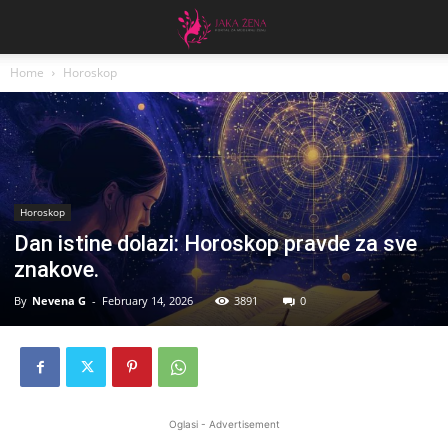
Home
Horoskop
Horoskop
Dan istine dolazi: Horoskop pravde za sve
znakove.
By
Nevena G
-
February 14, 2026
3891
0
Oglasi - Advertisement