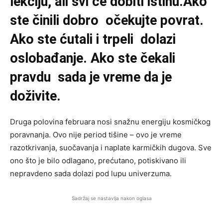
lekciju, ali svi će dobiti istinu.Ako
ste činili dobro očekujte povrat.
Ako ste ćutali i trpeli dolazi
oslobađanje. Ako ste čekali
pravdu sada je vreme da je
doživite.
Druga polovina februara nosi snažnu energiju kosmičkog
poravnanja. Ovo nije period tišine – ovo je vreme
razotkrivanja, suočavanja i naplate karmičkih dugova. Sve
ono što je bilo odlagano, prećutano, potiskivano ili
nepravdeno sada dolazi pod lupu univerzuma.
Sadržaj se nastavlja nakon oglasa