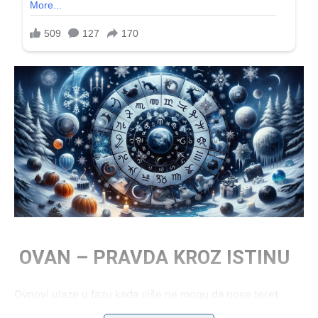
OVAN – PRAVDA KROZ ISTINU
Ovnovi ulaze u fazu kada više ne mogu da nose teret
tuđih očekivanja. Ako ste bili pogrešno shvaćeni,