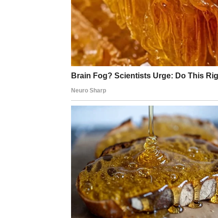
vide drugačijim očima.
Karmički preokret za vas je u oslobađanju 
se dokazujete. Dovoljni ste takvi kakvi jeste
BIK – NAGRADA POSLE
Bikovi su često znak koji ćuti i radi. Možda 
nezapaženo. Međutim, karma nikada ne zabo
Naredni dani donose finansijski ili profesion
koja donosi stabilnost.
U ljubavi – osoba koja vas je uzimala zdravo
zbog hladnoće ili distance, sada dolazi toplij
Karmički preokret za vas je u potvrdi. Dobij