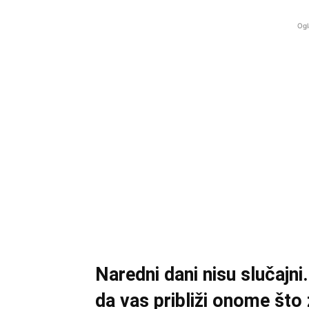
Ogl
Naredni dani nisu slučajn
da vas približi onome što