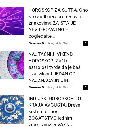
HOROSKOP ZA SUTRA: Ono
što sudbina sprema ovim
znakovima ZAISTA JE
NEVJEROVATNO –
pogledajte...
Nevena G
-
August 6, 2026
0
NAJTAČNIJI VIKEND
HOROSKOP: Zašto
astrolozi tvrde da je baš
ovaj vikend JEDAN OD
NAJZNAČAJNIJIH...
Nevena G
-
August 6, 2026
0
INDIJSKI HOROSKOP DO
KRAJA AVGUSTA: Drevni
sistem donosi
BOGATSTVO jednim
znakovima, a VAŽNU