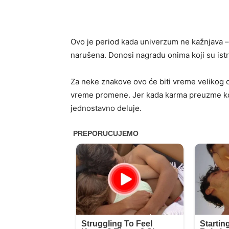
Ovo je period kada univerzum ne kažnjava –
narušena. Donosi nagradu onima koji su istraja
Za neke znakove ovo će biti vreme velikog o
vreme promene. Jer kada karma preuzme kor
jednostavno deluje.