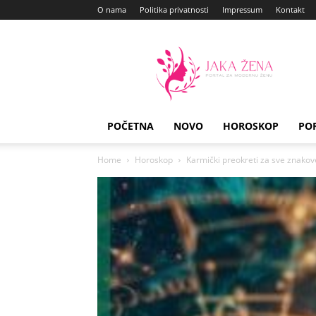
O nama
Politika privatnosti
Impressum
Kontakt
Jaka
Zena
POČETNA
NOVO
HOROSKOP
PO
Home
Horoskop
Karmički preokreti za sve znako