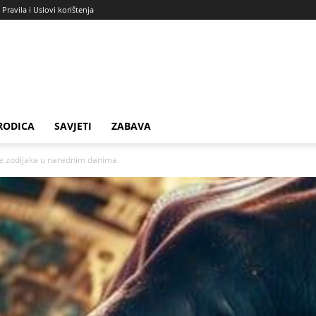
Pravila i Uslovi korištenja
RODICA
SAVJETI
ZABAVA
ve zodijaka u narednim danima.