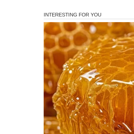
OVAN – ISTINA KOJA 
Ovnovi su u prethodnom periodu osećali prit
vrednost, svoju lojalnost, svoju snagu. Nare
Ako ste bili pogrešno optuženi ili neshvaćen
pogrešio. Situacija koja vam je nanosila nemi
U ljubavi – moguće je da partner ili osoba 
oseća. Ako ste slobodni, pojavljuje se neko
menja.
Na poslovnom planu – dolazi prilika da poka