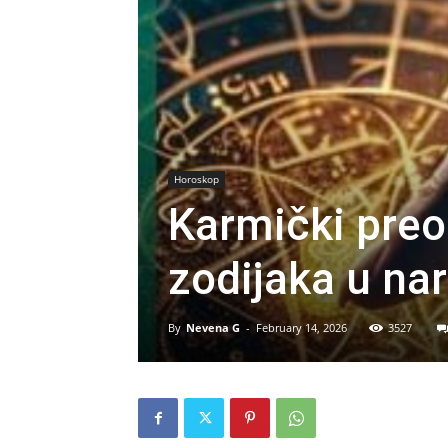
Horoskop
Karmički preo
zodijaka u na
By
Nevena G
-
February 14, 2026
3527