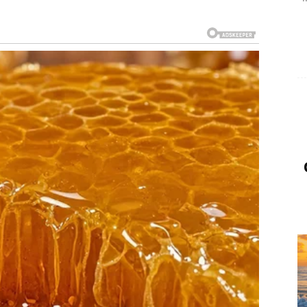
DONOSI OSLOBAĐANJE
isak – kao da su morali stalno da dokazuju svoju
dni dani donose preokret kroz istinu.
i, sada dolazi razotkrivanje. Neko priznaje da je
r dobija jasan rasplet.
do koje vam je stalo konačno izgovori ono što dugo
 ko prepoznaje vašu autentičnost i ne pokušava da vas
žete svoje sposobnosti bez sputavanja. Autoriteti vas