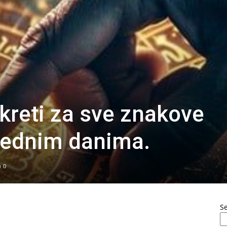
kreti za sve znakove
rednim danima.
0
S