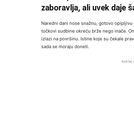
zaboravlja, ali uvek daje 
Naredni dani nose snažnu, gotovo opipljivu 
točkovi sudbine okreću brže nego inače. Ono
izlazi na površinu. Istine koje su čekale pr
sada se moraju doneti.
Sadržaj 