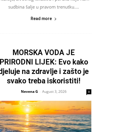
sudbina šalje u pravom trenutku....
Read more
MORSKA VODA JE
PRIRODNI LIJEK: Evo kako
djeluje na zdravlje i zašto je
svako treba iskoristiti!
Nevena G
August 3, 2026
-
0