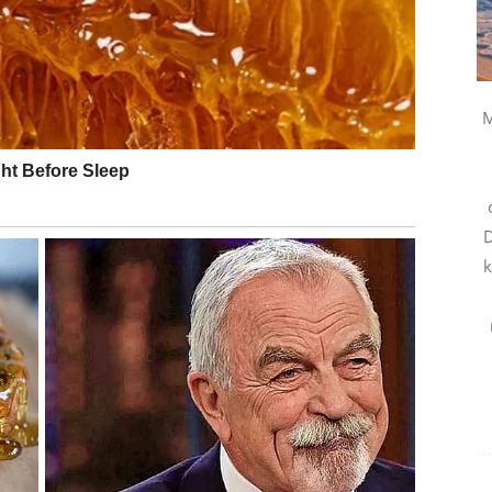
od tuđih očekivanja. Shvatate da ne morate nikome da
.
M
 TIHOG TRUDA
ste u proteklom periodu imali osećaj da vaš trud prolazi
D
ravlja.
k
alni pomak. Može biti reč o bonusu, ponudi ili prilici
 za gotovo sada shvata vašu vrednost. Ako ste patili
i period.
ate dokaz da se strpljenje isplati. Univerzum vas