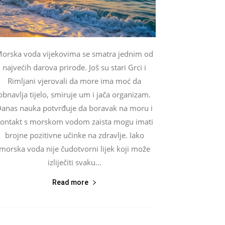
orska voda vijekovima se smatra jednim od
najvećih darova prirode. Još su stari Grci i
Rimljani vjerovali da more ima moć da
obnavlja tijelo, smiruje um i jača organizam.
anas nauka potvrđuje da boravak na moru i
ontakt s morskom vodom zaista mogu imati
brojne pozitivne učinke na zdravlje. Iako
morska voda nije čudotvorni lijek koji može
izliječiti svaku...
Read more