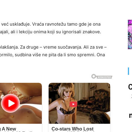
 već usklađuje. Vraća ravnotežu tamo gde je ona
li, ali i lekciju onima koji su ignorisali znakove.
lakšanja. Za druge – vreme suočavanja. Ali za sve –
milo, sudbina više ne pita da li smo spremni. Ona