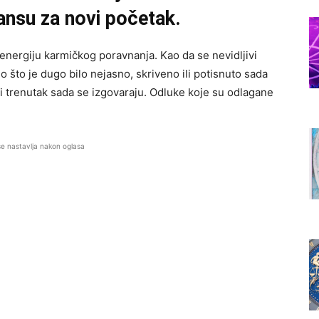
šansu za novi početak.
energiju karmičkog poravnanja. Kao da se nevidljivi
 što je dugo bilo nejasno, skriveno ili potisnuto sada
avi trenutak sada se izgovaraju. Odluke koje su odlagane
se nastavlja nakon oglasa