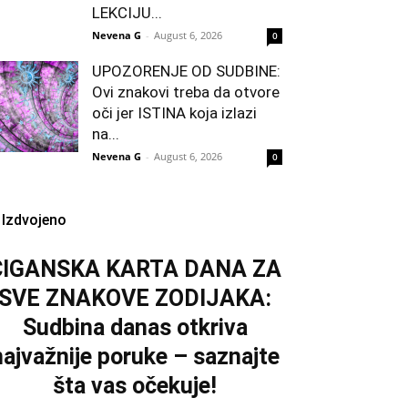
LEKCIJU...
Nevena G
-
August 6, 2026
0
UPOZORENJE OD SUDBINE:
Ovi znakovi treba da otvore
oči jer ISTINA koja izlazi
na...
Nevena G
-
August 6, 2026
0
Izdvojeno
CIGANSKA KARTA DANA ZA
SVE ZNAKOVE ZODIJAKA:
Sudbina danas otkriva
najvažnije poruke – saznajte
šta vas očekuje!