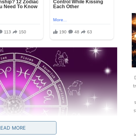
t
s
READ MORE
i