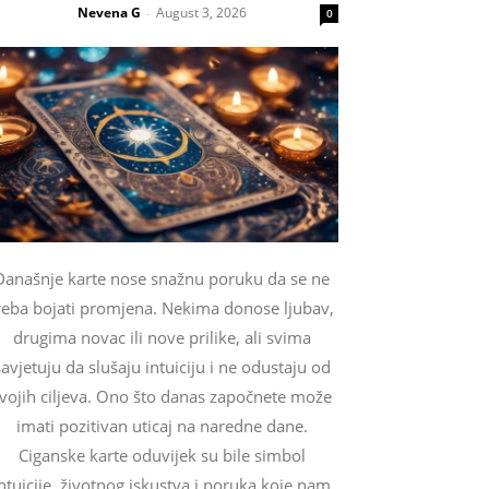
Nevena G
August 3, 2026
-
0
Današnje karte nose snažnu poruku da se ne
reba bojati promjena. Nekima donose ljubav,
drugima novac ili nove prilike, ali svima
savjetuju da slušaju intuiciju i ne odustaju od
vojih ciljeva. Ono što danas započnete može
imati pozitivan uticaj na naredne dane.
Ciganske karte oduvijek su bile simbol
ntuicije, životnog iskustva i poruka koje nam