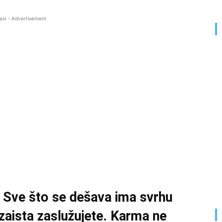
asi - Advertisement
i. Sve što se dešava ima svrhu
 zaista zaslužujete. Karma ne