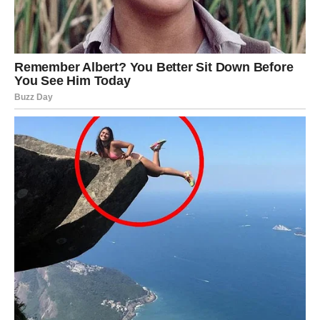
Jedna osoba sada budi emocije koje više ne možete
kontrolisati.
Bit ćete suočeni sa istinom koju
ste pokušavali izbjeći
Pred vama su veoma intenzivni trenuci.
STRIJELAC
Nova energija donosi vam mnogo pozitivnih događaja i
novih mogućnosti.
Jedna prilika sada vam može potpuno promijeniti
raspoloženje i planove.