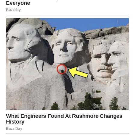
Pred vama su veoma važni trenuci sreće.
VODOLIJA
Zvijezde vam donose neočekivanu poruku ili vijest koja bi
vam mogla potpuno promijeniti planove.
Jedna osoba sada zauzima mnogo važnije mjesto u
vašem životu nego ranije.
Veliko iznenađenje ulazi u vaš
život
Pred vama su veoma posebni trenuci.