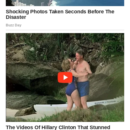
Sreća vam dolazi onda kada je
najmanje očekujete
Pred vama su veoma uzbudljivi trenuci.
JARAC
Jarčevi konačno ulaze u mnogo stabilniji i sigurniji
period.
Poslije mnogo razmišljanja dolazi osjećaj mira i jasnije
slike o budućnosti.
Život vam pokazuje da ništa nije
bilo slučajno