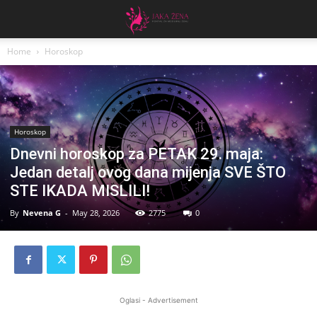
Home
Horoskop
Horoskop
Dnevni horoskop za PETAK 29. maja:
Jedan detalj ovog dana mijenja SVE ŠTO
STE IKADA MISLILI!
By
Nevena G
-
May 28, 2026
2775
0
Oglasi - Advertisement