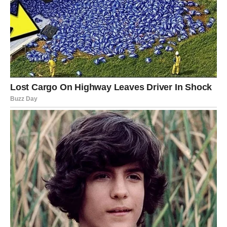
VAGA
Vage ulaze u veoma romantičan i sudbinski period.
Jedna osoba sada potpuno mijenja vaš pogled na ljubav i
budućnost.
Srce vam više ne može ignorisati
osjećaje
Pred vama su trenuci koje ćete dugo pamtiti.
ŠKORPIJA
Pred vama je veoma snažna i strastvena energija.