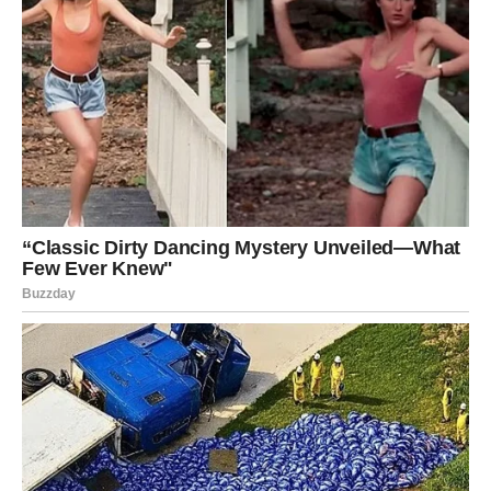
DJEVICA
Pred vama su trenuci tokom kojih ćete jasno vidjeti kome
možete vjerovati.
Jedna osoba sada pokazuje svoje pravo lice.
Istina koju danas otkrijete mijenja
mnogo toga
Pred vama su veoma posebni trenuci.