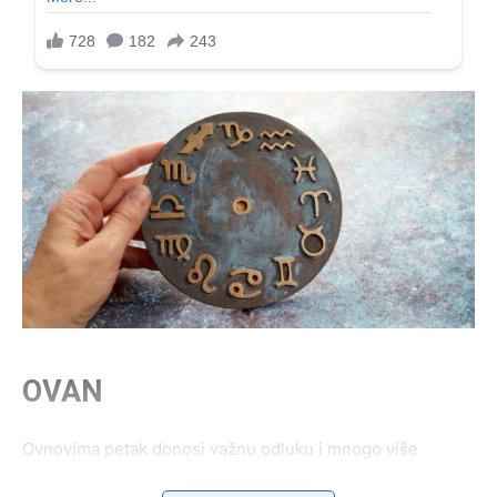
OVAN
Ovnovima petak donosi važnu odluku i mnogo više
jasnoće.