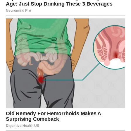
Ljubav vam mijenja pogled na
sreću
Pred vama su veoma nježni i posebni trenuci.
BLIZANCI
Zvijezde vam donose neočekivanu vijest ili razgovor koji
mijenja mnogo toga.
Moguće je da ćete konačno čuti istinu koju dugo
pokušavate saznati.
Jedan detalj danas otvara vam
oči