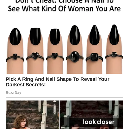
Lavovima dolazi velika poslovna ili finansijska prilika.
Sve ono što ste dugo čekali sada konačno dolazi na svoje
mjesto.
Zvijezde vam otvaraju vrata
uspjeha
Pred vama su veoma snažni trenuci.