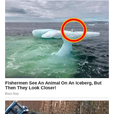
RIBE
Ribe ulaze u veoma emotivan i nježan period.
Ljubav, pažnja i osjećaj sigurnosti konačno postaju dio
vaše svakodnevice.
Duša konačno razumije ono što
joj je nedostajalo
Pred vama su trenuci puni topline i emocija.
Petak 29. maja mnogim znakovima Zodijaka donosi detalj
koji mijenja pogled na život, ali posebno će to osjetiti
Blizanci, Djevice i Škorpije kojima zvijezde šalju istine