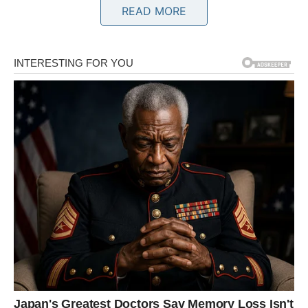
READ MORE
Jedna situacija sada vam pokazuje šta zaista trebate
uraditi dalje.
Sudbina vas usmjerava prema
velikoj promjeni
Pred vama su veoma važni trenuci.
BIK
Bikovima dolazi emotivni mir i osjećaj sigurnosti.
Jedna osoba sada vam pokazuje koliko joj značite i koliko
želi biti dio vašeg života.