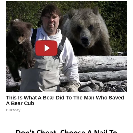
Pred vama su veoma intenzivni trenuci.
RAK
Rakovi su među najvećim sretnicima ovog dana.
Poslije mnogo emotivnih dilema dolazi osjećaj mira i
sreće koji vam vraća osmijeh.
Univerzum vam konačno šalje
odgovor koji ste čekali
Pred vama su veoma nježni i važni trenuci.
LAV