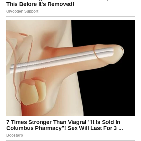
Pred vama su veoma nježni i posebni trenuci.
BLIZANCI
Zvijezde vam donose neočekivane vijesti i promjene koje
vas ostavljaju bez riječi.
Moguće je da ćete uskoro krenuti putem koji nikada
ranije niste ni razmatrali.
Ništa više neće ostati isto
Pred vama su veoma uzbudljivi trenuci.
RAK