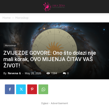
Home
Horoskop
Horoskop
ZVIJEZDE GOVORE: Ono što dolazi nije
mali korak, OVO MIJENJA ČITAV VAŠ
ŽIVOT!
By
Nevena G
-
May 28, 2026
1584
0
Oglasi - Advertisement