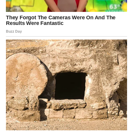
Pred vama su veoma uzbudljivi trenuci.
JARAC
Jarčevi konačno ulaze u mnogo stabilniji i sigurniji period
života.
Poslije mnogo rada i odricanja dolazi osjećaj zadovoljstva
i velikog olakšanja.
Život vam vraća ravnotežu i mir
Pred vama su veoma važni trenuci sreće.
VODOLIJA