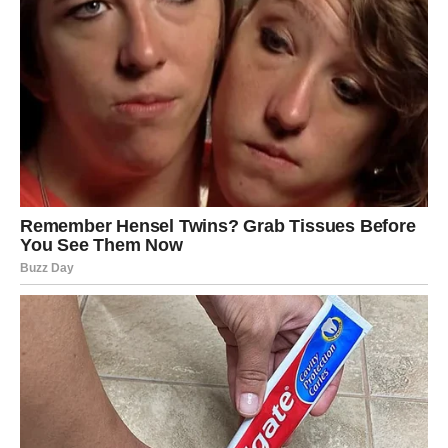
Intuicija vam pokazuje pravi put
Pred vama su veoma posebni trenuci.
VAGA
Vage ulaze u veoma sudbinski ljubavni period.