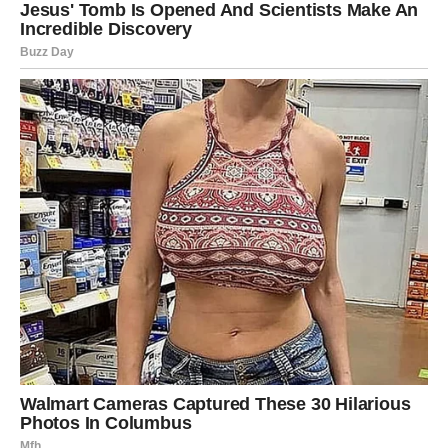
Zvijezde vam donose vijest ili priliku nakon koje vaš život
više neće biti isti.
Jedna želja sada postaje stvarnost mnogo brže nego što
očekujete.
Veliko životno poglavlje upravo
počinje
Pred vama su veoma posebni i sudbinski trenuci.
RIBE
Ribe ulaze u jedan od najnježnijih i najljepših perioda
života.