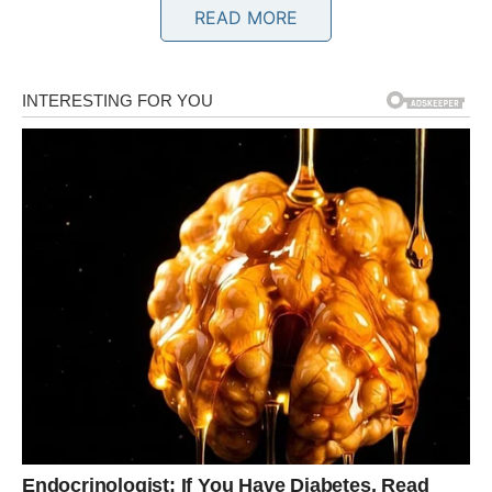
READ MORE
Sudbina vas vodi prema mnogo
većim stvarima
Pred vama su veoma važni trenuci.
BIK
Bikovima dolazi emotivni mir i osjećaj sigurnosti.
Jedna osoba sada ulazi mnogo dublje u vaš život nego
što očekujete.
Ljubav vam mijenja pogled na
budućnost