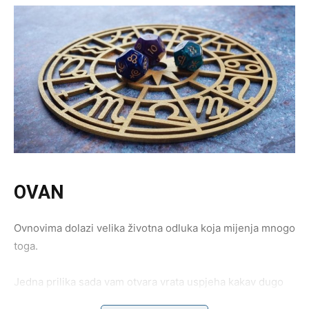
OVAN
Ovnovima dolazi velika životna odluka koja mijenja mnogo
toga.
Jedna prilika sada vam otvara vrata uspjeha kakav dugo
priželjkujete.