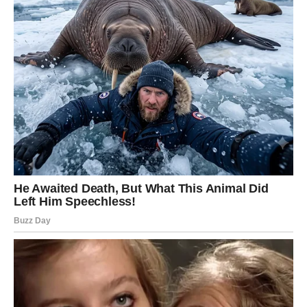
Sve ono što ste dugo gradili sada konačno počinje
donositi ogromne rezultate.
Zvijezde vam otvaraju vrata
velikog uspjeha
Pred vama su veoma snažni trenuci.
DJEVICA
Pred vama su dani tokom kojih ćete jasno vidjeti šta želite
od života.
Jedna odluka sada vam donosi mnogo više mira,
sigurnosti i stabilnosti.