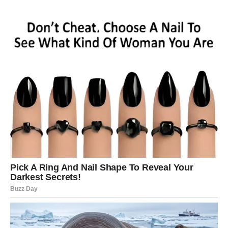
Rakovi su među znakovima kojima sudbina sprema
najveće promjene.
Poslije mnogo tuge dolazi period tokom kojeg ćete
konačno osjetiti sreću i sigurnost.
Život vam donosi ono što ste
dugo čekali
Pred vama su veoma nježni i sretni trenuci.
LAV
Lavovima dolazi veliki poslovni i finansijski uspjeh.