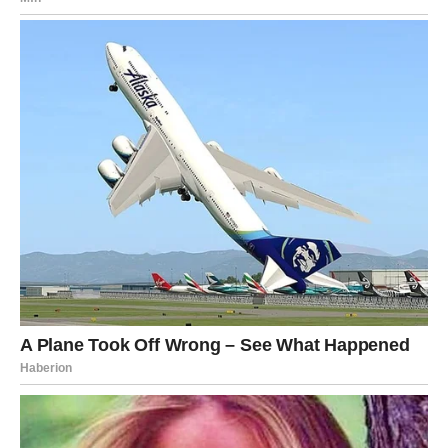
Ljubav, pažnja i osjećaj sigurnosti konačno postaju dio
vaše svakodnevice.
Duša konačno pronalazi ono što
je dugo tražila
Pred vama su trenuci puni topline i sreće.
Zvijezde ovih dana posebno snažno djeluju na Rakove,
Vage i Vodolije kojima sudbina donosi promjene nakon
kojih njihov život više neće biti isti.
Ovo je period tokom kojeg univerzum pokazuje da
najveće stvari dolaze onda kada najmanje očekujemo da
će nam se život potpuno promijeniti.