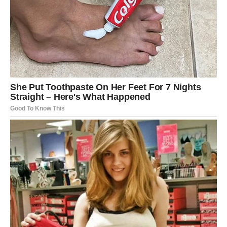
Jedna osoba sada potpuno mijenja vaš pogled na ljubav,
emocije i budućnost.
Srce vam vodi prema najvećoj
sreći
Pred vama su trenuci koje ćete dugo pamtiti.
ŠKORPIJA
Pred vama je veliki životni i finansijski preokret.
Ono što je dugo bilo blokirano sada konačno dolazi na
svoje mjesto.