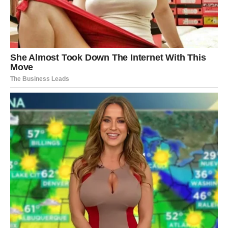
Sudbina vam vraća moć i
sigurnost
Pred vama su veoma snažni i uspješni trenuci.
STRIJELAC
Nova energija donosi vam mnogo novih mogućnosti i
pozitivnih događaja.
Jedna prilika sada vam može potpuno promijeniti životni
pravac.
Sreća vam dolazi onda kada je
najmanje očekujete