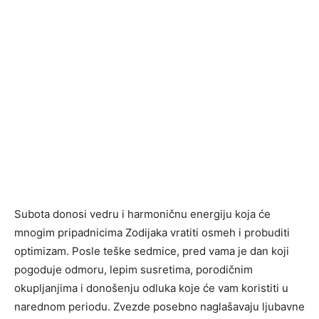
Subota donosi vedru i harmoničnu energiju koja će
mnogim pripadnicima Zodijaka vratiti osmeh i probuditi
optimizam. Posle teške sedmice, pred vama je dan koji
pogoduje odmoru, lepim susretima, porodičnim
okupljanjima i donošenju odluka koje će vam koristiti u
narednom periodu. Zvezde posebno naglašavaju ljubavne