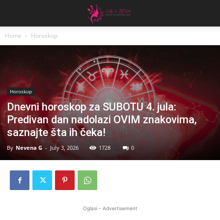
Home
Horoskop
Horoskop
Dnevni horoskop za SUBOTU 4. jula:
Predivan dan nadolazi OVIM znakovima,
saznajte šta ih čeka!
By
Nevena G
-
July 3, 2026
1728
0
Oglasi - Advertisement