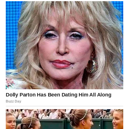
Lav
Lavovima predstoji veoma uspešan dan. Poslovna vest ili
priznanje za vaš trud učiniće da budete ponosni na ono
što ste postigli.
Na ljubavnom planu privlačićete pažnju gde god da se
pojavite. Ako ste slobodni, očekuje vas zanimljiv susret.
Devica
Device će danas uspešno završiti obavezu koju su dugo
odlagale. Osetićete veliko olakšanje i zadovoljstvo zbog
postignutih rezultata.
Na emotivnom planu očekuju vas iskreni razgovori i više