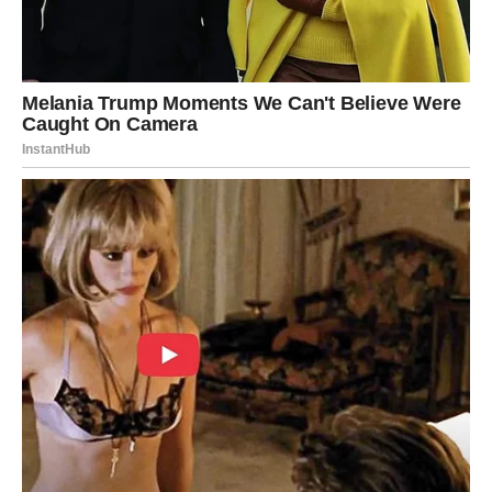
Vodolije će biti među znakovima kojima ova subota
donosi najviše razloga za sreću. Neočekivana vest,
zanimljiv susret ili poslovna prilika mogli bi potpuno
promeniti vaše raspoloženje. Imaćete osećaj da vam se
sve odvija baš onako kako ste priželjkivali.
Na ljubavnom planu očekuje vas prijatno iznenađenje
koje će vam ulepšati dan.
Ribe
Ribe ulaze u miran i ispunjen dan. Poslovne obaveze
neće vam predstavljati opterećenje, a finansijska situacija
postepeno postaje sigurnija.
Na emotivnom planu očekuju vas nežni trenuci i mnogo
pažnje. Slobodne Ribe imaju velike šanse za novo