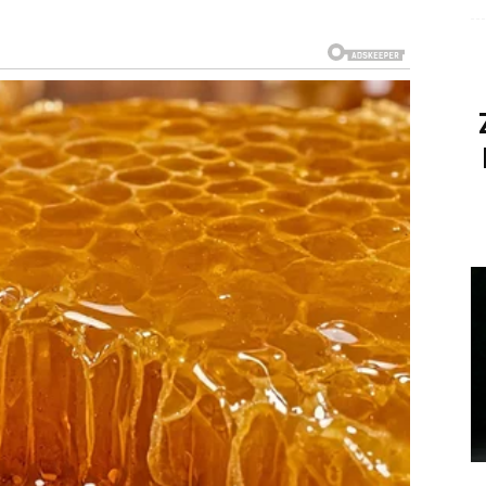
I ODGOVORE KOJE NISI
i prošlost iza sebe. Trudio se okrenuti novoj
rodicu i svakodnevne obaveze. Međutim, sudbina sada
 nije vidio ili da će ga jedna vijest vratiti na događaje
e biti bivša ljubav, nekadašnji prijatelj ili neko s kim
li je pametno vraćati se na stare priče ili je bolje