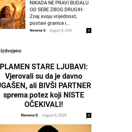
NIKADA NE PRAVI BUDALU
OD SEBE ZBOG DRUGIH:
Znaj svoju vrijednost,
postavi granice i...
Nevena G
-
August 8, 2026
0
Izdvojeno
PLAMEN STARE LJUBAVI:
Vjerovali su da je davno
UGAŠEN, ali BIVŠI PARTNER
sprema potez koji NISTE
OČEKIVALI!
Nevena G
August 6, 2026
-
0