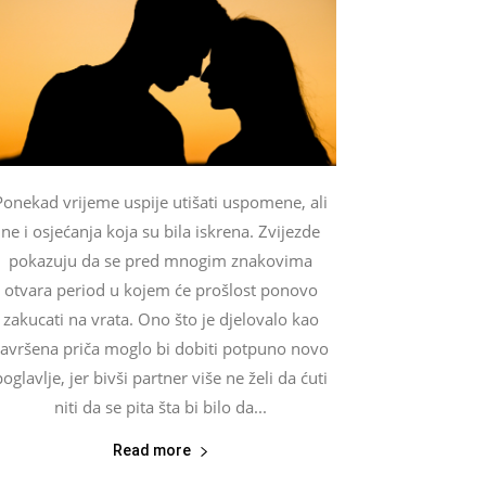
Ponekad vrijeme uspije utišati uspomene, ali
ne i osjećanja koja su bila iskrena. Zvijezde
pokazuju da se pred mnogim znakovima
otvara period u kojem će prošlost ponovo
zakucati na vrata. Ono što je djelovalo kao
završena priča moglo bi dobiti potpuno novo
poglavlje, jer bivši partner više ne želi da ćuti
niti da se pita šta bi bilo da...
Read more