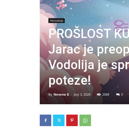
Horoskop
PROŠLOST KU
Jarac je preo
Vodolija je s
poteze!
By
Nevena G
-
July 3, 2026
2068
0