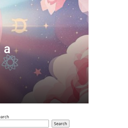
 a
earch
Search