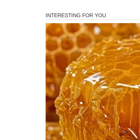
BIK – PROŠLOST DONOS
OČEKIVAO
Bik je posljednjih mjeseci pokušavao ostavit
budućnosti, usmjeriti pažnju na posao, po
ima drugačije planove.
Vrlo je moguće da će se javiti osoba koju dugo
za koje je mislio da su davno završeni. To mož
je ostao nerazriješen odnos.
U početku će Bik biti zbunjen. Pitat će se da 