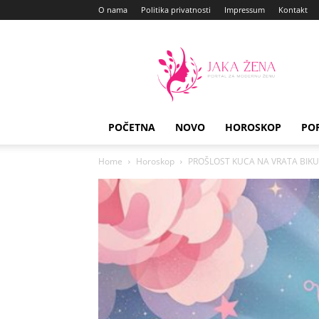
O nama
Politika privatnosti
Impressum
Kontakt
Jaka
Zena
POČETNA
NOVO
HOROSKOP
PO
Home
Horoskop
PROŠLOST KUCA NA VRATA BIKU: Ja