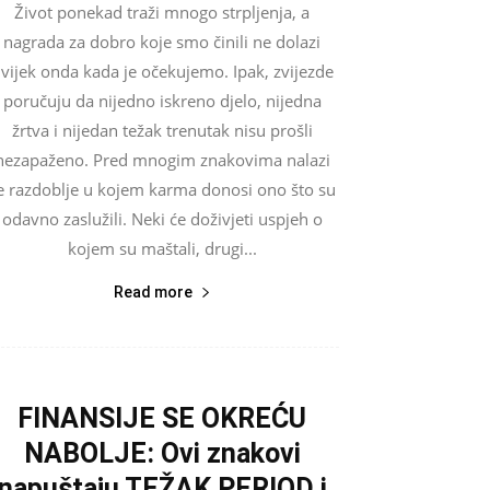
Život ponekad traži mnogo strpljenja, a
nagrada za dobro koje smo činili ne dolazi
vijek onda kada je očekujemo. Ipak, zvijezde
poručuju da nijedno iskreno djelo, nijedna
žrtva i nijedan težak trenutak nisu prošli
nezapaženo. Pred mnogim znakovima nalazi
e razdoblje u kojem karma donosi ono što su
odavno zaslužili. Neki će doživjeti uspjeh o
kojem su maštali, drugi...
Read more
FINANSIJE SE OKREĆU
NABOLJE: Ovi znakovi
napuštaju TEŽAK PERIOD i