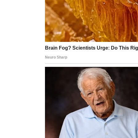
nastaviti dalje. Zvijezde savjetuju da ne do
dobili priliku da nešto završimo na pravi na
Na poslovnom planu očekuju ga stabilni dani. 
pokazati koliko je odgovoran i pouzdan. Upr
odlučuju o važnim projektima.
Finansije ostaju pod kontrolom, ali nije vri
će osjećaj sigurnosti.
Ljubavni život biće najzanimljiviji dio ovog p
nesuglasice koje su dugo stvarale udaljenost
shvate da osjećaji prema jednoj osobi iz pro
Najvažnija poruka za Bika jeste da sluša svoj
Samo tako može donijeti odluku zbog koje se