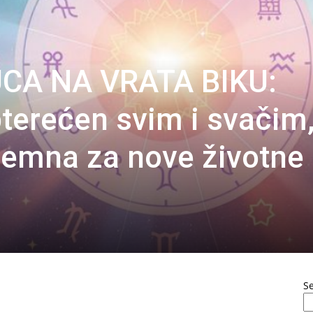
CA NA VRATA BIKU:
pterećen svim i svačim,
premna za nove životne
S