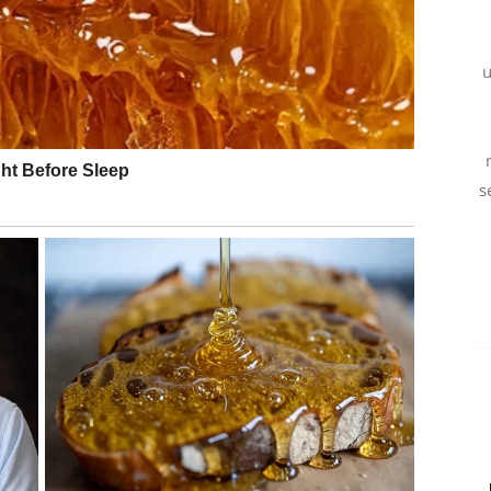
nosi odluke ishitreno. Nekada se prošlost vraća kako bi
čin, a ne nužno da bismo ponovili iste greške.
u
Iako neće biti velikih promjena, Bik će imati priliku
avo zbog toga mogao bi dobiti povjerenje ljudi koji
s
jeme za nepotrebne troškove. Mudro planiranje donijet
erioda. Zauzeti Bikovi mogli bi riješiti stare
 u vezi. Slobodni Bikovi mogli bi se iznenaditi kada
šlosti nisu potpuno nestali.
e srce, ali da ne zaboravi lekcije koje je već naučio.
 kasnije neće kajati.