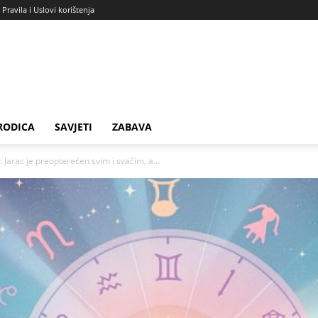
Pravila i Uslovi korištenja
RODICA
SAVJETI
ZABAVA
rac je preopterećen svim i svačim, a...