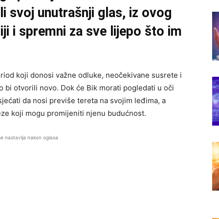
ili svoj unutrašnji glas, iz ovog
iji i spremni za sve lijepo što im
riod koji donosi važne odluke, neočekivane susrete i
o bi otvorili novo. Dok će Bik morati pogledati u oči
sjećati da nosi previše tereta na svojim leđima, a
eze koji mogu promijeniti njenu budućnost.
se nastavlja nakon oglasa