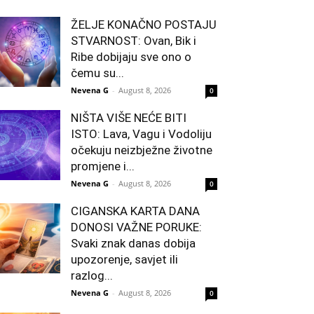
ŽELJE KONAČNO POSTAJU
STVARNOST: Ovan, Bik i
Ribe dobijaju sve ono o
čemu su...
Nevena G
-
August 8, 2026
0
NIŠTA VIŠE NEĆE BITI
ISTO: Lava, Vagu i Vodoliju
očekuju neizbježne životne
promjene i...
Nevena G
-
August 8, 2026
0
CIGANSKA KARTA DANA
DONOSI VAŽNE PORUKE:
Svaki znak danas dobija
upozorenje, savjet ili
razlog...
Nevena G
-
August 8, 2026
0