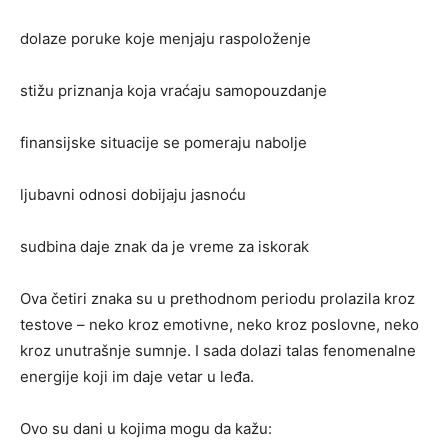
dolaze poruke koje menjaju raspoloženje
stižu priznanja koja vraćaju samopouzdanje
finansijske situacije se pomeraju nabolje
ljubavni odnosi dobijaju jasnoću
sudbina daje znak da je vreme za iskorak
Ova četiri znaka su u prethodnom periodu prolazila kroz
testove – neko kroz emotivne, neko kroz poslovne, neko
kroz unutrašnje sumnje. I sada dolazi talas fenomenalne
energije koji im daje vetar u leđa.
Ovo su dani u kojima mogu da kažu: