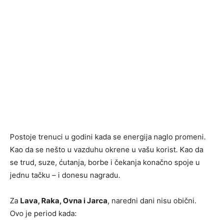
Postoje trenuci u godini kada se energija naglo promeni.
Kao da se nešto u vazduhu okrene u vašu korist. Kao da
se trud, suze, ćutanja, borbe i čekanja konačno spoje u
jednu tačku – i donesu nagradu.
Za
Lava, Raka, Ovna i Jarca
, naredni dani nisu obični.
Ovo je period kada: