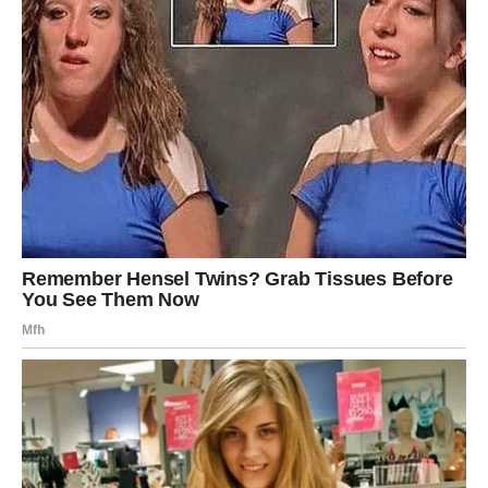
finansijski bonus
javna potvrda rada
Lav sada ulazi u fazu kada ne mora da se dokazuje –
rezultati govore sami.
Poruka za Lava
Ne spuštaj svetlo da bi drugima bilo prijatnije. Tvoja
energija sada inspiriše.
RAK – EMOTIVNO ISCELJENJE I
SREĆA U SRCU
Rak je u poslednje vreme nosio mnogo na svojim