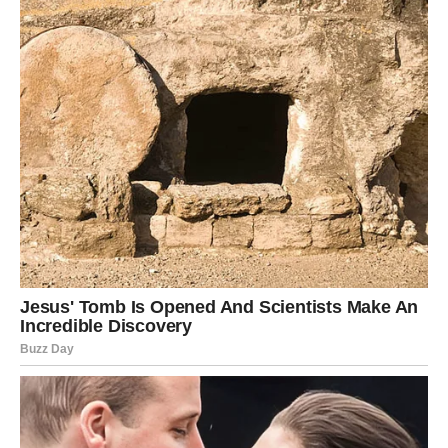
Finansije – stabilnost i napredak
Moguće je:
povećanje prihoda
isplata koja kasni
nova poslovna ponuda
potpisivanje važnog dogovora
Jarac konačno oseća sigurnost.
Ljubav – ozbiljnost i poštovanje