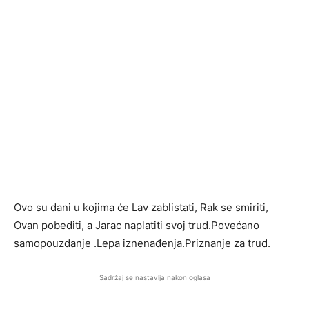
Ovo su dani u kojima će Lav zablistati, Rak se smiriti,
Ovan pobediti, a Jarac naplatiti svoj trud.Povećano
samopouzdanje .Lepa iznenađenja.Priznanje za trud.
Sadržaj se nastavlja nakon oglasa