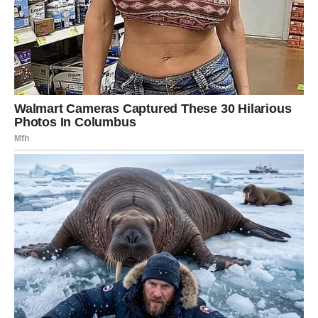
važan emotivni korak
planiranje zajedničke budućnosti
Dom i porodica – harmonija
Lepa vest u krugu porodice može dodatno podići
raspoloženje. Rak se konačno oseća podržano.
Posao – olakšanje
Jedna briga vezana za novac ili posao počinje da se
rešava. Rak više ne oseća pritisak kao ranije.
Poruka za Raka