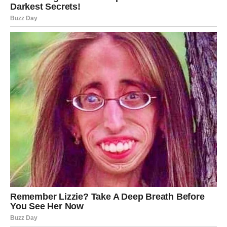
Ljubav – magnetizam i obnova
strasti
Fenomenalni dani za ljubav! Lav postaje centar pažnje, ali
ovaj put ne samo zbog harizme – već zbog unutrašnje
stabilnosti.
Zauzeti Lavovi mogu doživeti romantičan gest koji briše
sumnje.
Slobodni Lavovi mogu upoznati osobu koja ih fascinira
intelektualno i emotivno.
Moguća je i situacija u kojoj neko priznaje emocije koje je
dugo skrivao.