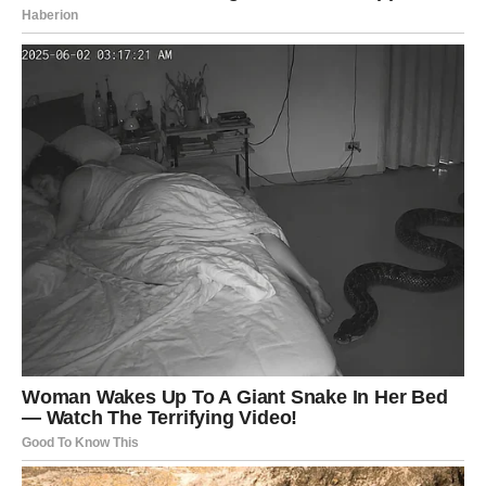
traženje povišice
donošenje odluke koju si odlagao
Jedan rizik sada može doneti nagradu.
Poruka za Ovna
Ne čekaj znak – ti si znak.
JARAC – KONKRETNA
NAGRADA ZA SVE IZDRŽANO
Jarac je uvek spreman da radi više nego drugi. Ali
ponekad mu treba potvrda da trud ima smisla. Sada ta
potvrda dolazi.