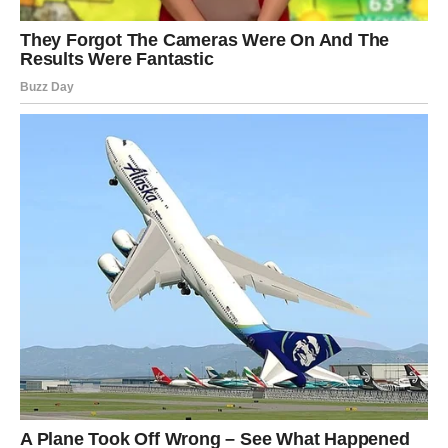
pokreta.
Ljubav – strast i nova šansa
Moguće je iznenadno javljanje osobe iz prošlosti – ali
sada u drugačijem svetlu. Takođe, novi susret može
započeti munjevitom brzinom.
Zauzeti Ovnovi mogu obnoviti strast u vezi kroz spontani
plan ili iskren razgovor.
Posao – hrabar potez se isplati
Ovo je idealan period za:
pokretanje novog projekta