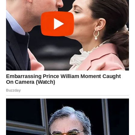
Odnos postaje stabilniji. Partner pokazuje odgovornost.
Slobodni Jarac može upoznati osobu koja ima ozbiljne
namere.
Poruka za Jarca
Tvoja disciplina sada donosi rezultate. Nastavi istim
putem.