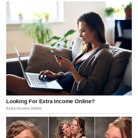
Lav ponovo oseća ono najvažnije: da je voljen, poštovan i
cenjen.
Posao i status – priznanje i
pomak
Ovo je period kada Lav može dobiti pohvalu, javno
priznanje ili priliku da se istakne. Jedan razgovor sa
nadređenim može promeniti tok narednih meseci.
Moguće je:
unapređenje
novi projekat