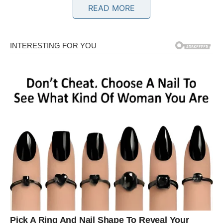
READ MORE
LAV – POVRATAK KRALJEVSKE
ENERGIJE
Lav je znak koji prirodno zrači. Ali čak i kraljevi ponekad
sumnjaju u sebe. U poslednjem periodu Lav je možda
osećao da daje više nego što dobija. Da se trudi, a da
priznanje izostaje. Da voli, ali da ne dobija istu količinu
pažnje nazad.
Sada dolazi preokret.