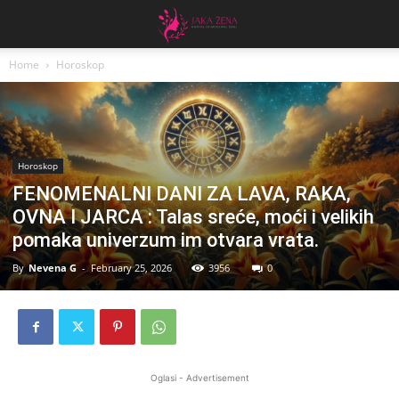
Home
Horoskop
Horoskop
FENOMENALNI DANI ZA LAVA, RAKA,
OVNA I JARCA : Talas sreće, moći i velikih
pomaka univerzum im otvara vrata.
By
Nevena G
-
February 25, 2026
3956
0
Oglasi - Advertisement