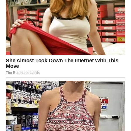
plećima. Brinuo za druge, davao, ćutao, čekao. I baš zato
su fenomenalni dani pred njim duboko zasluženi.
Ljubav – sigurnost koju si čekao
Rak ulazi u period kada više nema igre i nejasnoća. Ako je
bilo distance, dolazi razgovor koji briše sve sumnje. Ako
je bilo tišine, dolazi priznanje.
Slobodni Rak može upoznati osobu koja donosi osećaj
poznatosti – kao da se znate duže nego što jeste.
Mnogi Rakovi mogu doživeti:
pomirenje