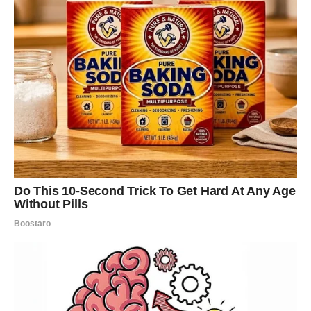
osećaju da možeš da budeš emotivan/na bez straha
malim gestovima koji znače: „Tu sam.“
rečenici koju Rak retko čuje, a zauvek pamti:
„Ne moraš
sve sam/a.“
Šta se menja u Rakovoj ljubavi?
Rak prestaje da bude onaj koji stalno spašava.
Prestaje da nosi tuđe terete.
Prestaje da trpi tišinu i hladnoću.
Srodna duša dolazi da te nauči:
ljubav ne boli kad je prava.
Može da bude izazovna, ali ne ponižava. Može da bude
jaka, ali ne lomi.