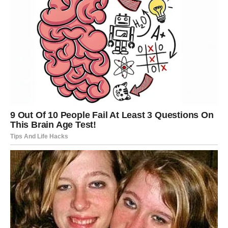
Ako si u vezi:
Ovo može biti period ozbiljnog preokreta — ili se odnos
uzdiže na viši nivo (zajednički planovi, selidba, porodica,
veća posvećenost), ili shvataš da osoba pored tebe nije
tvoja srodna duša nego lekcija.
Ako si slobodan/na:
Očekuj susret koji te menja. Možda neće izgledati kao
„holivudski trenutak“, ali će u tebi probuditi ono što si
zaboravio/la:
veru.
RIBE – KARMičKA LJUBAV
KOJA BUDI DUŠU (ALI TE UČI DA