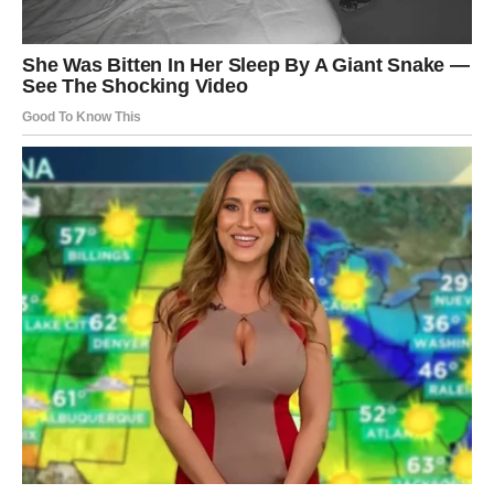
mesto gde se osećaš „svoj/a“ (muzika, umetnost, priroda,
duhovnost)
prijateljstvo koje se pretvori u ljubav
poruku od osobe koja te dugo posmatra, ali nije imala
hrabrosti
Kako ćeš je prepoznati?
Po tome što ti vraća mir, a ne nemir.
Po tome što ti ne budi sumnju, već sigurnost.
Prepoznaćeš je po:
osećaju da te „razume bez prevoda“