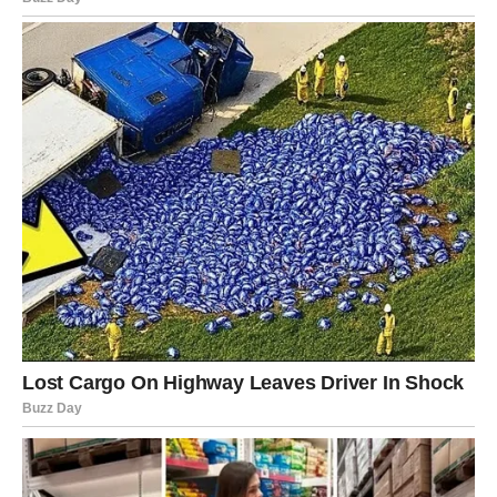
da li biraš ono što ti prija ili ono što te „uzbuđuje“ pa boli
Ako si u vezi:
Veza može da postane dublja, ali samo ako oba srca idu
istim pravcem. Ako ti osećaš da daješ više, ova faza ti
otvara oči: ili partner ide s tobom, ili ostaje iza.
Ako si slobodan/na:
Možeš doživeti susret koji izgleda kao „poznajem te od
ranije“.
To je karmička nit. Ali ovog puta — nit koja vodi ka miru,
ne ka patnji.