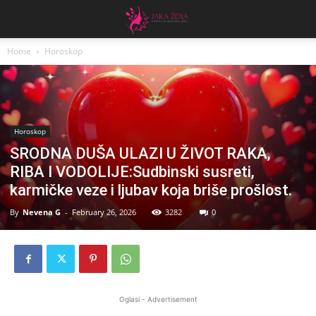
Home
Horoskop
Horoskop
SRODNA DUŠA ULAZI U ŽIVOT RAKA,
RIBA I VODOLIJE:Sudbinski susreti,
karmičke veze i ljubav koja briše prošlost.
By
Nevena G
-
February 26, 2026
3282
0
Oglasi - Advertisement