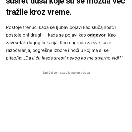
susret duša koje su se možda već
tražile kroz vreme.
Postoje trenuci kada se ljubav pojavi kao slučajnost. I
postoje oni drugi — kada se pojavi kao
odgovor
. Kao
završetak dugog čekanja. Kao nagrada za sve suze,
razočaranja, pogrešne izbore i noći u kojima si se
pitao/la:
„Da li ću ikada sresti nekog ko me stvarno vidi?“
Sadržaj se nastavlja nakon oglasa