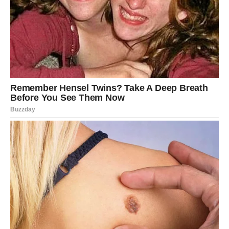
NE IDEALIZUJEŠ)
Ribe su znak koji voli ideju ljubavi. Ribe umeju da sanjaju,
da vide najbolje u ljudima, da praštaju i kada ne treba.
Ribe često osete neku vezu „pre nego što se desi“. I
upravo zato se ponekad zaljube u potencijal, a ne u
realnost.
Ali sada dolazi drugačiji period.
Srodna duša koja ulazi u tvoj život nije tu da te zbuni.
Nije tu da te tera da se pitaš „šta smo mi“.
Nije tu da ti daje nadu pa je oduzima.
Ova osoba dolazi da ti pokaže kako izgleda ljubav koja je
istovremeno: