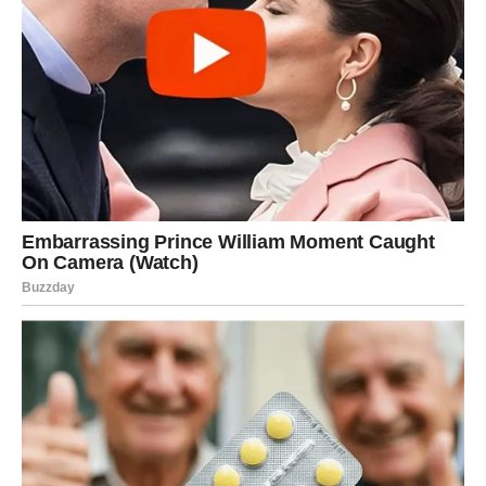
ograničava
traži da se promeni
guši emocijama bez prostora
Vodolija često deluje hladno, ali iznutra ima ogromno
srce. Samo ga ne daje svakome. I baš zato srodna duša
mora da bude posebna: osoba koja ne pokušava da te
zarobi, već da te razume.
Kako dolazi srodna duša?
Vodoliji srodna duša često dolazi iznenada, preko:
društvenih mreža, poruka, onlajn kontakta