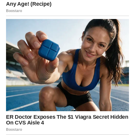
da ne moraš da se dokazuješ da bi te neko voleo.
U bliskoj budućnosti Rak ulazi u fazu kada se karmički
dugovi zatvaraju.
Sve ono što si ranije dobijao/la kao mrvice — sada dolazi
u punoj meri.
Kako dolazi srodna duša?
Rakova srodna duša dolazi onda kada Rak konačno
prestane da juri ljubav — i počne da bira mir.
Može doći kroz:
porodična okupljanja ili poznanstvo preko prijatelja
povratak u stari kraj, mesto ili kontakt iz prošlosti