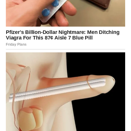
Prepoznaćeš je po:
osećaju da si slobodan/na i kada voliš
mentalnoj povezanosti (razgovor je jak kao magnet)
poštovanju tvojih granica
tome što ne traži objašnjenja za svaku tvoju tišinu, nego
razume
Šta se menja u ljubavi Vodolije?
Vodolija ulazi u fazu kada shvata da ranije nije bežala od
ljubavi — nego od pogrešnih ljudi.