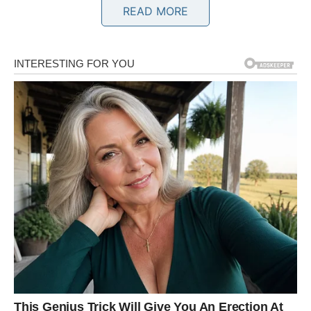
READ MORE
RAK – LJUBAV KOJA POSTAJE
DOM (I KOJA TE NE TERА DA SE
MENJAŠ DA BI BIO VOLJEN)
Rak je znak srca. Znak koji pamti, koji oseća, koji voli do
kraja i koji često daje više nego što dobije. Rak je
sposoban da ćuti i trpi, samo da ne izgubi ono što mu je
važno. Ali baš zbog toga Rak u životu često prođe kroz
lekcije: