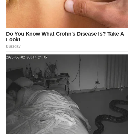
duboka
nežna
realna
stabilna
Kako dolazi srodna duša?
Ribe često sretnu svoju srodnu dušu kada najmanje
očekuju — u trenutku kada su se umorile od priče
„pogrešan tajming“.
Može doći kroz:
posao, saradnju, projekat, nešto kreativno