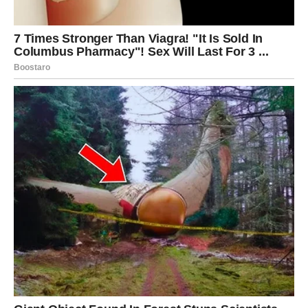
Srodna duša dolazi da ti pokaže:
ne moraš da biraš između slobode i ljubavi — možeš
imati oboje.
Ako si u vezi:
Moguća je nova faza — ozbiljnija, dublja, iskrenija. Ali ako
je veza puna ograničenja i pritiska, ti ćeš sada jasno reći:
„Ne.“
Ako si slobodan/na:
Dolazi osoba koja te „pogađa“ kroz um, a onda kroz srce.
Nećeš moći da je ignorišeš. I nećeš želeti.