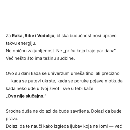
Za
Raka, Ribe i Vodoliju
, bliska budućnost nosi upravo
takvu energiju.
Ne običnu zaljubljenost. Ne „priču koja traje par dana“.
Već nešto što ima težinu sudbine.
Ovo su dani kada se univerzum umeša tiho, ali precizno
— kada se putevi ukrste, kada se poruke pojave niotkuda,
kada neko uđe u tvoj život i sve u tebi kaže:
„Ovo nije slučajno.“
Srodna duša ne dolazi da bude savršena. Dolazi da bude
prava.
Dolazi da te nauči kako izgleda ljubav koja ne lomi — već