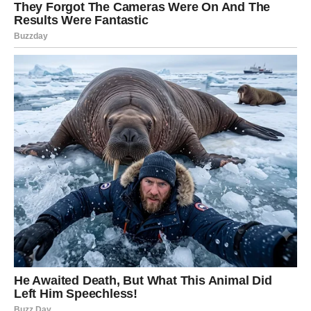
razgovorima koji traju do kasno, ali ne iscrpljuju
činjenici da se uz nju/njega osećaš viđeno, ne samo
željeno
podršci koja nije teatralna, nego prisutna
Lekcija za Ribe:
Srodna duša dolazi, ali ti moraš da ostaneš budan/na.
Ribe često idealizuju.
Zato će univerzum testirati tvoju zrelost:
da li gledaš dela ili samo reči
da li se vraćaš tamo gde si već bio/la povređen/a