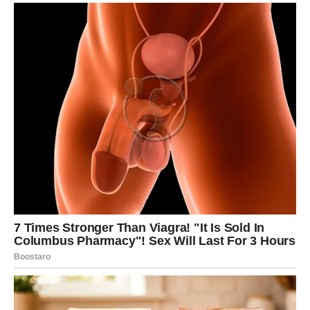
potpuno neočekivani razgovor koji preraste u nešto
veliko
situaciju u kojoj ti „pomaže“ ili ti pomažeš nekome, pa se
veza rodi prirodno
Kako ćeš je prepoznati?
Neće te zbunjivati. Neće ti slati mešovite signale. Neće te
držati u neizvesnosti.
Prepoznaćeš je po:
osećaju sigurnosti već nakon prvih reči
miru u stomaku, umesto nervoze