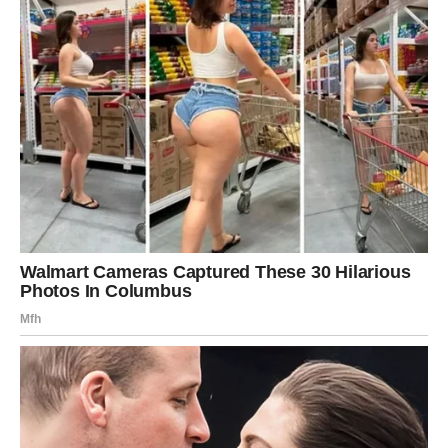
VODOLIJA – LJUBAV KOJA NE
GUŠI (NEGO TE OSLOBAĐA)
Vodolija je znak koji voli slobodu, ali to ne znači da ne želi
ljubav. Vodolija samo ne želi ljubav koja:
kontroliše