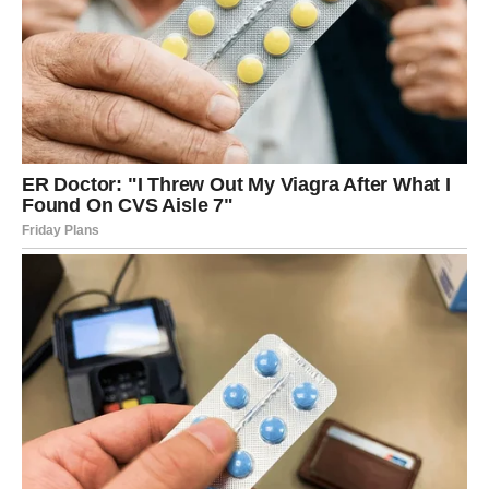
zajedničkih interesa (muzika, ideje, putovanja, posao,
projekti)
puta, promene okruženja, izlaska iz rutine
prijateljstva koje se pretvori u nešto više
Vodoliji se često desi ljubav u trenutku kada kaže: „Ma ne
zanima me više ljubav.“
I baš tada… sudbina se nasmeje.
Kako ćeš je prepoznati?
Po tome što te ne tera da glumiš.
Po tome što ti daje prostor, ali ostaje prisutna.
Po tome što ti ne pravi dramu, već razgovara.