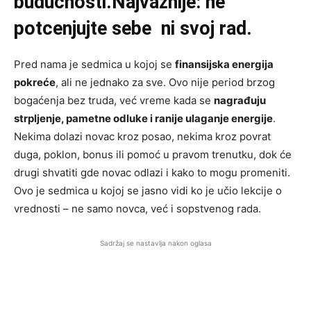
budućnosti.Najvažnije: ne
potcenjujte sebe ni svoj rad.
Pred nama je sedmica u kojoj se
finansijska energija
pokreće
, ali ne jednako za sve. Ovo nije period brzog
bogaćenja bez truda, već vreme kada se
nagrađuju
strpljenje, pametne odluke i ranije ulaganje energije
.
Nekima dolazi novac kroz posao, nekima kroz povrat
duga, poklon, bonus ili pomoć u pravom trenutku, dok će
drugi shvatiti gde novac odlazi i kako to mogu promeniti.
Ovo je sedmica u kojoj se jasno vidi ko je učio lekcije o
vrednosti – ne samo novca, već i sopstvenog rada.
Sadržaj se nastavlja nakon oglasa