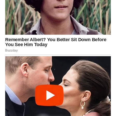
VODOLIJA
Neočekivani finansijski obrt. Novac može stići iz izvora
koji niste planirali – poklon, povrat novca, honorar ili nova
ideja koja donosi zaradu. Ova sedmica vam pokazuje da
razmišljanje van okvira može biti vrlo isplativo. Budite
otvoreni za nove načine zarade.
RIBE
Finansije se popravljaju, ali traže jasniji odnos prema
novcu. Moguće je da dobijete priliku da unovčite talenat
ili nešto što ste radili iz ljubavi. Dobitak dolazi tiho, ali