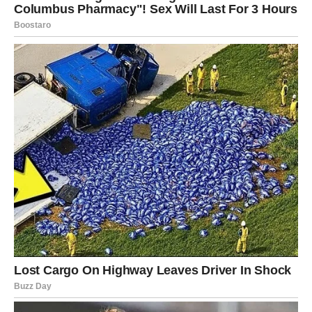
Novac je ove sedmice povezan sa emocijama i
sigurnošću. Moguće je da ćete dobiti finansijsku pomoć,
podršku ili savet koji vam pomaže da stabilizujete
situaciju. Nije vreme za rizične poteze, već za čuvanje i
pametno planiranje. Manji dobitak ili olakšanje dolazi
onda kada ga najmanje očekujete.
LAV
Finansijska energija vam se popravlja. Ove sedmice
možete dobiti priznanje, bonus ili dodatnu nagradu za
trud koji ste ulagali prethodnog perioda. Ako imate
privatni posao ili se bavite kreativnim radom, postoji
šansa za povećanu zaradu. Pazite samo da uspeh ne
pretvorite odmah u prevelike troškove.