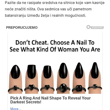
Pazite da ne rasipate sredstva na sitnice koje vam kasnije
neće značiti ništa. Ova sedmica vas uči pametnom
balansiranju između želja i realnih mogućnosti.