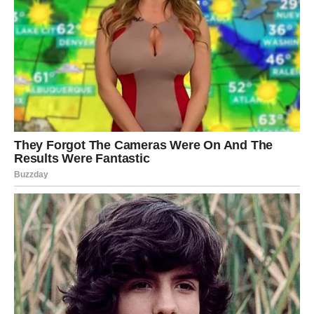
kontrolišete. Sedmica je dobra za planiranje, a ne za
rasipanje.
JARAC
Jedan od finansijski najjačih znakova ove sedmice.
Stabilnost se pojačava, a moguće je i povećanje prihoda,
povišica ili nova poslovna ponuda. Sve što se tiče
dugoročnih planova sada ide u vašu korist.
Dobici su
zasluženi
i dolaze kao potvrda istrajnosti.