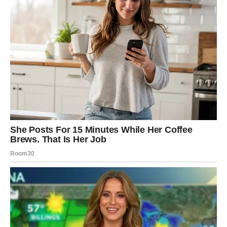
ŠKORPIJA
Jedan od znakova kojima
mogu stići konkretni dobici
.
Novac može doći kroz tuđe resurse, povrat, nasledstvo,
bonus ili pomoć koja vam u pravom trenutku rešava
problem. Ovo je sedmica u kojoj se finansijska karma
pokreće – dobijate onoliko koliko ste ranije ulagali, i
novca i energije.
STRELAC
Finansije su promenljive, ali sa pozitivnim ishodom.
Moguće su prilike kroz putovanja, saradnju sa
inostranstvom ili učenje nečega novog što vam kasnije
donosi zaradu. Novac dolazi, ali odlazi ako ga ne