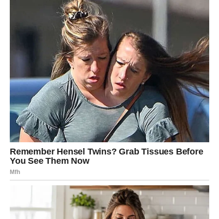
DEVICA
Ovo je sedmica finansijske odgovornosti, ali i nagrade.
Novac ne dolazi naglo, ali dolazi stabilno. Moguće je da
rešavate papirologiju, dugovanja ili pravite plan koji vam
dugoročno donosi sigurnost. Svaka pametna odluka koju
donesete sada ima pozitivan efekat u narednim
mesecima.
VAGA
Finansije su u fazi preispitivanja. Ove sedmice shvatate
gde ste davali previše, a gde dobijali premalo. Moguća je
ponuda za saradnju ili dogovor koji zahteva kompromis.
Dobitak je moguć, ali samo ako jasno postavite granice.
Ne potpisujte ništa na brzinu.