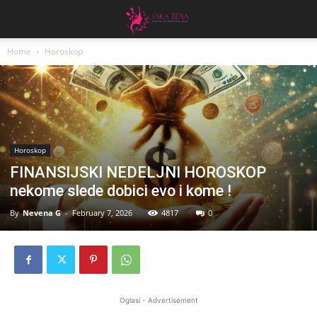
Home
Horoskop
Horoskop
FINANSIJSKI NEDELJNI HOROSKOP
nekome slede dobici evo i kome !
By
Nevena G
-
February 7, 2026
4817
0
Oglasi - Advertisement