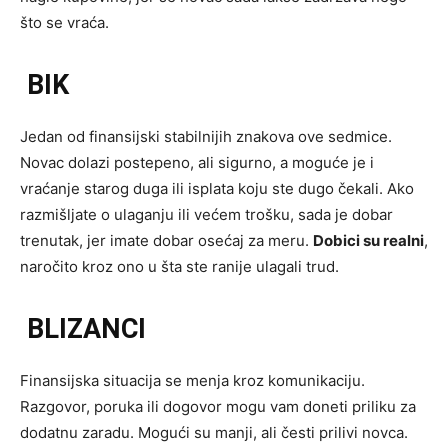
što se vraća.
BIK
Jedan od finansijski stabilnijih znakova ove sedmice.
Novac dolazi postepeno, ali sigurno, a moguće je i
vraćanje starog duga ili isplata koju ste dugo čekali. Ako
razmišljate o ulaganju ili većem trošku, sada je dobar
trenutak, jer imate dobar osećaj za meru.
Dobici su realni
,
naročito kroz ono u šta ste ranije ulagali trud.
BLIZANCI
Finansijska situacija se menja kroz komunikaciju.
Razgovor, poruka ili dogovor mogu vam doneti priliku za
dodatnu zaradu. Mogući su manji, ali česti prilivi novca.