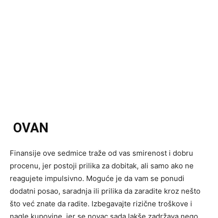
OVAN
Finansije ove sedmice traže od vas smirenost i dobru
procenu, jer postoji prilika za dobitak, ali samo ako ne
reagujete impulsivno. Moguće je da vam se ponudi
dodatni posao, saradnja ili prilika da zaradite kroz nešto
što već znate da radite. Izbegavajte rizične troškove i
nagle kupovine, jer se novac sada lakše zadržava nego