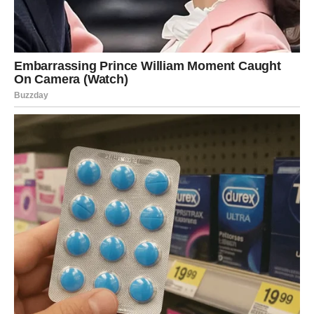
donosi olakšanje. Ne trošite novac da biste popunili
emotivne praznine – sada je vreme za pametno čuvanje.