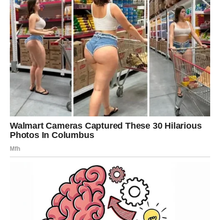
birajte sebe bez osećaja krivice
.
LAV
Lavovima druga dekada februara donosi
potvrdu
vrednosti
. Iako ste možda imali utisak da se vaši napori
ne primećuju, zvezde sada stavljaju reflektor tačno tamo
gde treba. Ovo je period priznanja, ali i odgovornosti – jer
ono što dobijete sada traži zrelost.
U ljubavi, Lav može doživeti snažan emotivni trenutak koji
vraća veru u povezanost. Poslovno, mogući su razgovori
koji otvaraju nova vrata ili potvrđuju vašu poziciju. Zvezde
vam poručuju da
ne umanjujete sebe
da biste se uklopili.
DEVICA