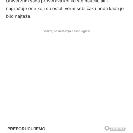
Univerzum sada proverava koliko ste naučili, ali i
nagrađuje one koji su ostali verni sebi čak i onda kada je
bilo najteže.
Sadržaj se nastavlja nakon oglasa