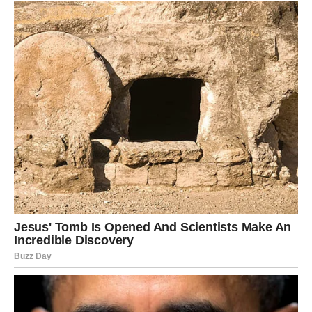
RIBE
Ribe u drugoj dekadi februara osećaju
duboku emotivnu
jasnoću
. Magla se povlači, a vi konačno vidite gde ste
davali previše, a dobijali premalo. Ovo je period
emotivnog izlečenja i povratka vere u sebe.
U ljubavi, Ribe mogu doživeti trenutke nežnosti, ali i
istine koja oslobađa. Na duhovnom planu, osećate snažnu
povezanost sa sobom i univerzumom. Zvezde vam
poručuju:
vreme je da izaberete mir
.