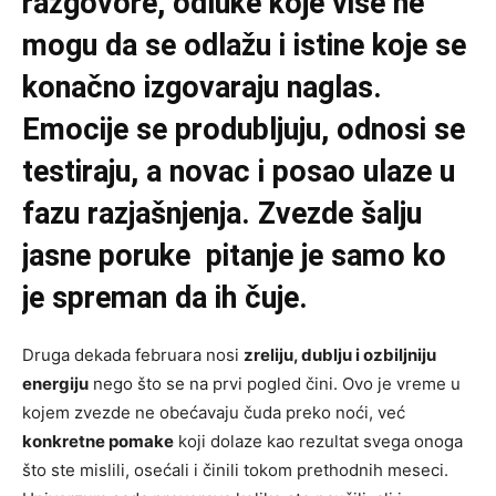
razgovore, odluke koje više ne
mogu da se odlažu i istine koje se
konačno izgovaraju naglas.
Emocije se produbljuju, odnosi se
testiraju, a novac i posao ulaze u
fazu razjašnjenja. Zvezde šalju
jasne poruke pitanje je samo ko
je spreman da ih čuje.
Druga dekada februara nosi
zreliju, dublju i ozbiljniju
energiju
nego što se na prvi pogled čini. Ovo je vreme u
kojem zvezde ne obećavaju čuda preko noći, već
konkretne pomake
koji dolaze kao rezultat svega onoga
što ste mislili, osećali i činili tokom prethodnih meseci.