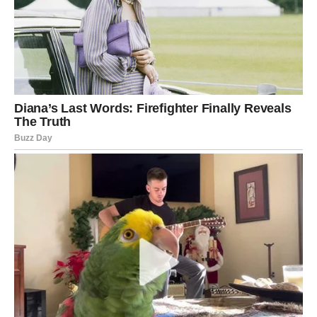
VAGA
Vage u drugoj dekadi februara osećaju potrebu za
balansom koji dolazi iznutra
, a ne spolja. Više vas ne
zadovoljavaju površni kompromisi i odnosi bez dubine.
Zvezde vas podstiču da budete iskreni, čak i kada to znači
da će neko biti suočen sa istinom.
U ljubavi, ovo je period razjašnjenja – ili se odnos
produbljuje, ili se završava. Poslovno, mogući su novi
dogovori koji vam vraćaju osećaj pravde i ravnoteže.
Poruka zvezda:
ne pristajte na manje od onoga što
zaslužujete
.