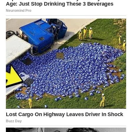
U ljubavi, Bik shvata šta želi dugoročno, a šta je bila samo
navika. Finansijski, mogući su manji, ali značajni dobici ili
dogovori koji otvaraju vrata većoj sigurnosti u bliskoj
budućnosti. Zvezde vam poručuju:
verujte procesu
, jer
ste na pravom putu.
BLIZANCI
Za Blizance, druga dekada februara donosi
mentalno
buđenje
. Misli se razbistruju, a dileme koje su vas mučile
konačno dobijaju oblik i smisao. Ovo je period u kojem
shvatate da ne morate imati sve odgovore odmah –
dovoljno je da znate u kom pravcu želite da idete.
Na emotivnom planu, razgovori igraju ključnu ulogu.
Jedna rečenica može promeniti sve. Poslovno, ovo je