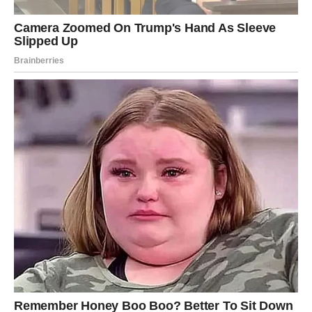
smislom
. Više vas ne pokreću samo uzbuđenje i
avantura, već i dublje razumevanje sopstvenog puta. Ovo
je period u kojem se fokus premešta sa brzine na pravac.
U ljubavi, moguće su iskrene ispovesti koje zbližavaju ili
oslobađaju. Poslovno, razmišljate o promenama koje
donose više slobode. Poruka zvezda:
ne bežite od
ozbiljnosti
, jer ona ne mora da guši – može da oslobodi.
JARAC
Za Jarčeve, druga dekada februara donosi
karmičko
zatvaranje krugova
. Ono što vas je opterećivalo sada
dobija svoje razrešenje. Ovo je period kada shvatate da
ste jači nego što ste mislili i da su vaše odluke bile
ispravne, čak i kada su bile teške.