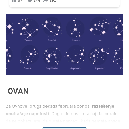
OVAN
Za Ovnove, druga dekada februara donosi
razrešenje
unutrašnje napetosti
. Dugo ste nosili osećaj da morate
da se dokazujete, da gurate napred i kada nemate snage,
ali sada dolazi trenutak u kojem shvatate da ne morate