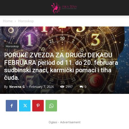
Home
Horoskop
Horoskop
PORUKE ZVEZDA ZA DRUGU DEKADU
FEBRUARA period od 11. do 20. februara
sudbinski znaci, karmički pomaci i tiha
čuda.
By
Nevena G
-
February 7, 2026
2997
0
Oglasi - Advertisement