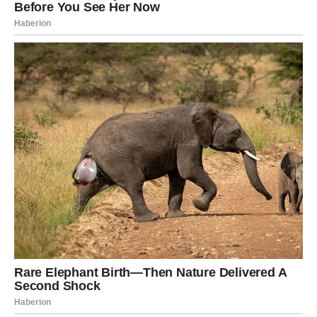
U ljubavi, Jarac traži stabilnost i iskrenost. Poslovno,
dolazi potvrda truda i strpljenja. Zvezde vam poručuju da
nastavite hrabro
, jer ste već prešli najteži deo puta.
VODOLIJA
Vodolije u drugoj dekadi februara ulaze u fazu
ličnog
buđenja
. Ideje se rađaju, inspiracija raste, ali i potreba da
živite u skladu sa sobom postaje sve jača. Ovo je vreme
kada birate autentičnost, čak i ako to znači da ćete se
izdvojiti.
U ljubavi, moguće su neočekivane, ali sudbinske
situacije. Poslovno, razmišljate van okvira i to vam donosi
prednost. Poruka zvezda:
budite ono što jeste
, bez
izvinjavanja.