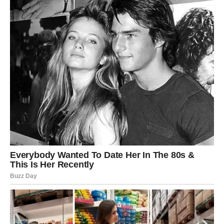
dobar period za planiranje, učenje i povezivanje sa
ljudima koji vam mogu biti važni u narednim mesecima.
Zvezde vam poručuju da
slušate intuiciju
, čak i kada
logika ćuti.
RAK
Rakovi u drugoj dekadi februara ulaze u fazu
emocionalnog sazrevanja
. Više ne želite polovične
odnose, nejasne situacije i tišinu koja boli. Zvezde vam
daju snagu da tražite ono što vam pripada – poštovanje,
sigurnost i toplinu.
U ljubavi, moguće su važne odluke koje menjaju dinamiku
odnosa. Neki Rakovi će produbiti vezu, dok će drugi
shvatiti da je vreme za puštanje. Na porodičnom planu,
dolazi do smirenja i razumevanja. Poruka zvezda je jasna: