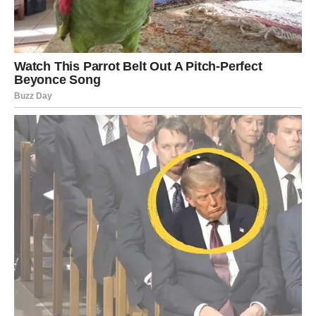
ŠKORPIJA
Škorpije u ovom periodu prolaze kroz
tihu
transformaciju
. Ne dešava se ništa dramatično spolja, ali
se iznutra menja sve. Druga dekada februara donosi vam
jasnije uvide, oslobađanje od starih emotivnih obrazaca i
jačanje unutrašnje snage.
U ljubavi, Škorpija shvata ko je iskren, a ko prisutan samo
iz koristi. Na poslovnom planu, moguće su odluke koje
dugoročno menjaju tok vaše karijere. Zvezde vam
poručuju:
slušajte svoj instinkt
, jer vas neće prevariti.
STRELAC
Strelčevi u drugoj dekadi februara osećaju
potrebu za