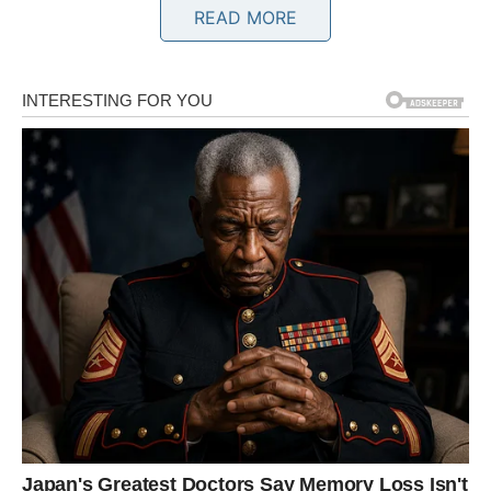
READ MORE
više sve sami. Zvezde vam poručuju da je u redu zastati,
udahnuti i dozvoliti drugima da pokažu koliko im je stalo.
Na emotivnom planu, mogući su iskreni razgovori koji
skidaju masku i razjašnjavaju nesporazume. Na
poslovnom planu, druga dekada februara traži pametne
poteze, a ne brzoplete reakcije. Manje je više – i to je
vaša ključna lekcija.
BIK
Bikovi ulaze u period
karmičke stabilizacije
. Ono što ste
gradili polako i strpljivo sada počinje da pokazuje prve
prave rezultate. Druga dekada februara donosi vam
osećaj sigurnosti, ali i spoznaju da više ne morate da se
držite za ono što vam ne donosi mir.