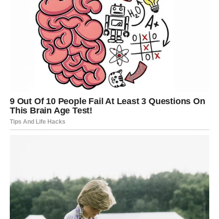
Za Device, druga dekada februara donosi
unutrašnje
rasterećenje
. Dugo ste analizirali, preispitivali i nosili
teret odgovornosti, ali sada dolazi trenutak kada shvatate
da ne morate sve kontrolisati. Neke stvari će se složiti
same – čim im to dozvolite.
U ljubavi, Device uče da puste strah i pokažu emocije. Na
poslovnom planu, ovo je dobar period za reorganizaciju i
postavljanje zdravih granica. Zvezde vam poručuju da
verujete sebi
, jer ste pametniji i jači nego što mislite.