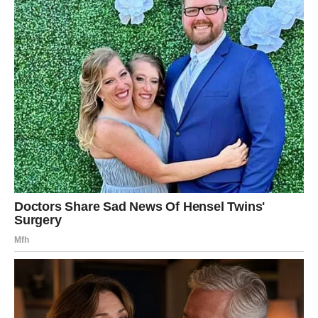
a pojedini će konačno osjetiti da se život razvija u pravcu
kojem su se dugo nadali.
Zvijezde poručuju da najveća iznenađenja često dolaze
bez najave. Upravo naredni dani mogli bi mnogima
pokazati da jedna prilika ili jedna odluka mogu promijeniti
mnogo više nego što su ikada mogli zamisliti.