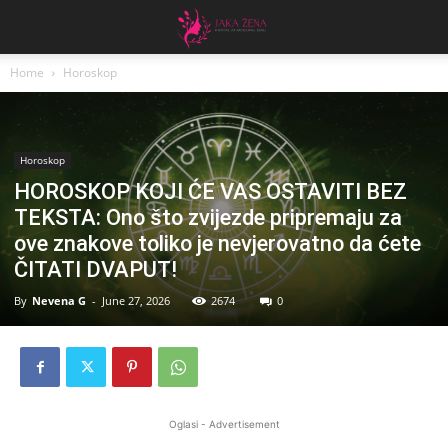
Home
Horoskop
Horoskop
HOROSKOP KOJI ĆE VAS OSTAVITI BEZ
TEKSTA: Ono što zvijezde pripremaju za
ove znakove toliko je nevjerovatno da ćete
ČITATI DVAPUT!
By
Nevena G
-
June 27, 2026
2674
0
Oglasi - Advertisement