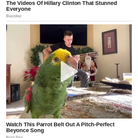
Pred vama su veoma korisni dani.
Poruka zvijezda
Vjerujte svojoj kreativnosti.
RIBE
ZVIJEZDE VAM PRIPREMAJU TRENUTAK
KOJI ĆETE DUGO PAMTITI
Ribe su apsolutni favoriti ovog horoskopa.
Zvijezde simbolično ukazuju da ulazite u razdoblje u
kojem će vam se otvoriti prilika koja može promijeniti više
životnih oblasti odjednom. Ljubavni život donosi mnogo
topline i iskrenih emocija, dok poslovni planovi pokazuju