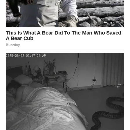
ONO ŠTO DOLAZI PREVAZILAZI VAŠA
OČEKIVANJA
Strijelčevi ulaze u period u kojem će se niz pozitivnih
događaja odvijati mnogo brže nego što su planirali.
Poslovni napredak, korisna poznanstva ili važna životna
odluka mogli bi otvoriti vrata uspjeha kakvom ste se dugo
nadali. Upravo zato ćete imati osjećaj da se sve konačno
slaže na svoje mjesto.
Poruka zvijezda
Ne plašite se velikih snova.
JARAC