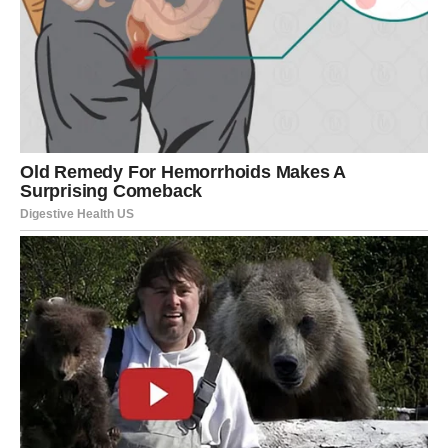
ŠKORPIJA
Nova prilika briše stare dileme
Škorpije će napraviti važan korak koji će pozitivno uticati
na njihovu budućnost.
Vrijeme je za novi početak.
Poruka zvijezda
Vjerujte svojoj intuiciji.
STRIJELAC