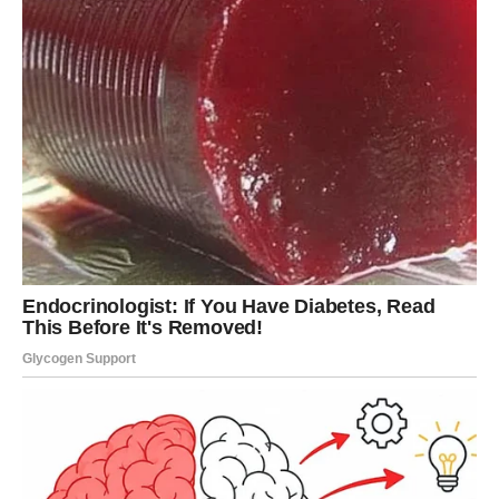
Prihvatite priliku koja vam se pruža.
DJEVICA
Rješenje dolazi bez najave
Djevice će pronaći odgovor na pitanje koje ih dugo prati.
Pred vama su mnogo mirniji dani.
Poruka zvijezda
Ne komplikujte ono što je jednostavno.
VAGA
Ljubav dobija novu dimenziju