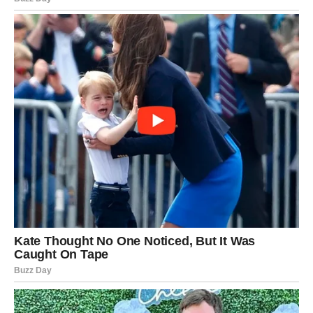
znakove velikog napretka.
Najveće iznenađenje neće biti samo ono što će vam se
dogoditi, već osjećaj da ste konačno stigli do trenutka u
kojem se sav trud i strpljenje počinju isplaćivati. Ono što
vam je donedavno izgledalo kao dalek san sada postaje
sasvim dostižno.
Poruka zvijezda
Prihvatite promjene sa osmijehom – upravo one mogu
obilježiti jedno od najljepših poglavlja ove godine.
Pred mnogim znakovima nalazi se period u kojem
simbolično dolaze neočekivane prilike, važne vijesti i
događaji koji mogu promijeniti pogled na budućnost.
Nekima slijedi poslovni napredak, nekima ljubavna sreća,