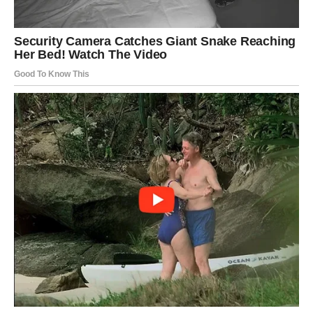
Stabilnost donosi novu snagu
Jarčevi će uspjeti uskladiti poslovne i privatne obaveze.
To vam vraća osjećaj sigurnosti.
Poruka zvijezda
Nastavite graditi ono što ste započeli.
VODOLIJA
Nova ideja vodi prema uspjehu
Vodolije će biti inspirisane da pokrenu projekat koji dugo
planiraju.