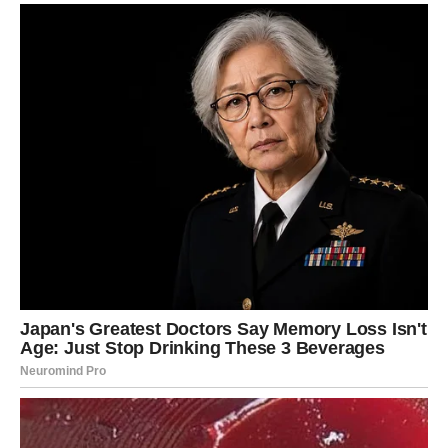
se otvara mnogo mirnije i sigurnije razdoblje.
Najveće iznenađenje biće spoznaja da ste mnogo bliže
svojim ciljevima nego što ste vjerovali.
Poruka zvijezda
Ne odustajte neposredno prije velikih promjena.
LAV
Vrijeme uspjeha
Jedna osoba mogla bi vam otvoriti nova vrata.
Poruka zvijezda