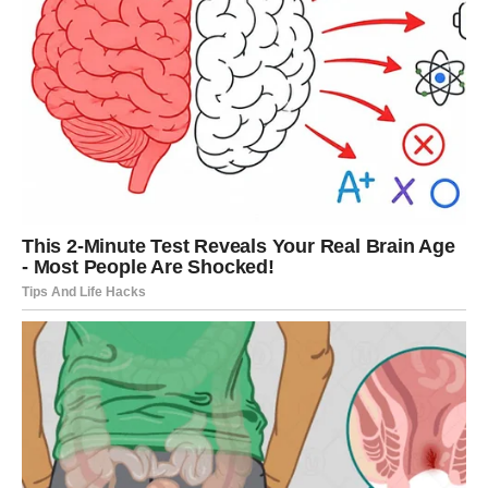
Vage očekuju iskreni razgovori i mnogo toplijih emocija.
Jedna osoba pokazaće koliko joj značite.
Poruka zvijezda
Otvorite srce bez zadrške.