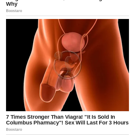
To će otvoriti prostor za nove planove.
Poruka zvijezda
Budite spremni na iznenađenja.
RAK
DOGAĐAJ KOJI VRAĆA VJERU U SREĆU
Rakovi su među najvećim favoritima ovog horoskopa.
Zvijezde simbolično ukazuju da vam predstoji period u
kojem bi jedna vijest, susret ili poslovna prilika mogli
potpuno promijeniti način na koji gledate budućnost. Ono
što vas je dugo brinulo polako ostaje iza vas, a pred vama