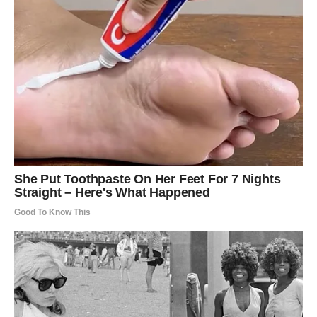
Poruka zvijezda
Budite otvoreni za ono što dolazi – naredna dva dana
mogla bi označiti početak veoma sretnog perioda.
Narednih 48 sati simbolično donose mnogo neočekivanih
događaja, lijepih vijesti i prilika koje mogu promijeniti
raspoloženje i otvoriti nova životna poglavlja. Nekima
slijedi poslovni uspjeh, nekima emotivna radost, a
pojedini će doživjeti iznenađenje koje će dugo pamtiti.
Zvijezde poručuju da se najveća iznenađenja često
događaju onda kada ih najmanje očekujemo. Upravo
naredna dva dana mnogima bi mogla pokazati koliko
jedan trenutak može promijeniti tok cijele priče.