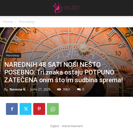
Home
Horoskop
Horoskop
NAREDNIH 48 SATI NOSI NEŠTO
POSEBNO: Tri znaka ostaju POTPUNO
ZATEČENA onim što im sudbina sprema!
By
Nevena G
-
June 27, 2026
3963
0
Oglasi - Advertisement