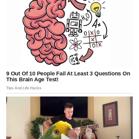
LAV
Vrijeme za priznanje
Lavovima slijedi potvrda da njihov trud nije bio uzaludan.
Jedna osoba mogla bi vam uputiti riječi koje dugo čekate.
Poruka zvijezda
Uživajte u zasluženim pohvalama.
DJEVICA
Rješenje dolazi neočekivano
Djevice će pronaći izlaz iz situacije koja ih je dugo