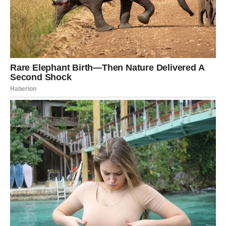
Otvorite srce novim osjećajima.
ŠKORPIJA
Neočekivana prilika mijenja planove
Škorpije bi mogle dobiti ponudu koju nisu očekivale.