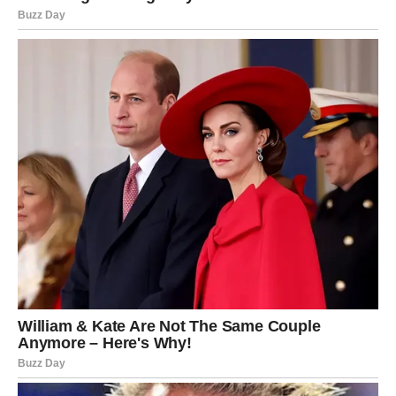
BLIZANCI
Jedan razgovor mijenja mnogo toga
Blizanci će kroz neočekivan susret dobiti odgovor koji
dugo traže.
Vrijeme je za iskrene odluke.
Poruka zvijezda
Recite ono što osjećate.
RAK
IZNENAĐENJE STIŽE U TRENUTKU KADA