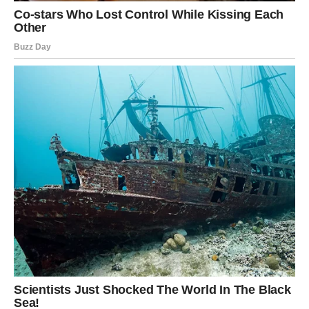
sa osobom koja će imati veliki uticaj na vašu budućnost.
Sve dolazi mnogo brže nego što ste očekivali, a upravo u
tome leži najveće iznenađenje.
Poruka zvijezda
Ne oklijevajte kada prepoznate pravu priliku.
JARAC
Stabilnost donosi sigurnost
Jarčevi će uspjeti riješiti pitanje koje ih dugo prati.
Pred vama su mirni i produktivni dani.
Poruka zvijezda