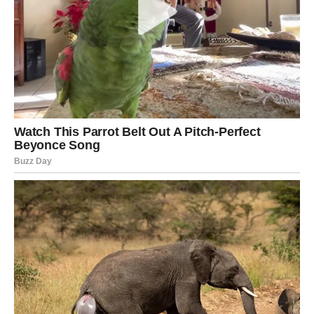
opterećivala.
Pred vama su mnogo mirniji dani.
Poruka zvijezda
Ne vraćajte se starim brigama.
VAGA
Ljubav donosi osmijeh
Vage očekuje lijep emotivni trenutak ili novo poznanstvo.
Danima koji dolaze vlada pozitivna energija.
Poruka zvijezda