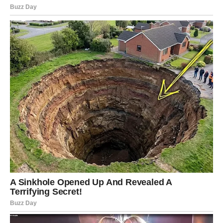
Nastavite svojim tempom.
VODOLIJA
Nova ideja donosi novu šansu
Vodolije će biti inspirisane da pokrenu nešto važno.
Jedan razgovor mogao bi otvoriti zanimljive mogućnosti.
Poruka zvijezda
Vjerujte svojoj intuiciji.
RIBE