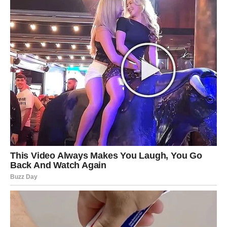
OSTAJETE BEZ RIJEČI ZBOG ONOGA
ŠTO SLIJEDI
Ribe su apsolutni favoriti ovog horoskopa.
Zvijezde simbolično ukazuju da vam narednih 48 sati
donose događaj koji će vas iskreno iznenaditi. To može
biti poslovna prilika, neočekivana poruka, emotivni susret
ili vijest koja će vam vratiti vjeru u ono što ste dugo
priželjkivali.
Najljepši dio cijele priče biće osjećaj da se sve događa
upravo onda kada ste gotovo prestali očekivati promjenu.
Upravo zato će vas ono što slijedi ostaviti bez riječi i
podsjetiti da život često ima najljepša iznenađenja kada ih
najmanje očekujemo.