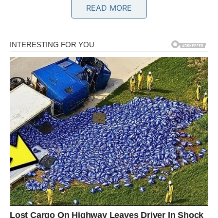
Poruka zvijezda
READ MORE
Ne odbijajte ono što dolazi iznenada.
BIK
Finansijska prilika na vidiku
Bikovi bi mogli dobiti korisnu poslovnu informaciju ili
ponudu.
Pred vama su mnogo sigurniji dani.
Poruka zvijezda
Razmišljajte dugoročno.