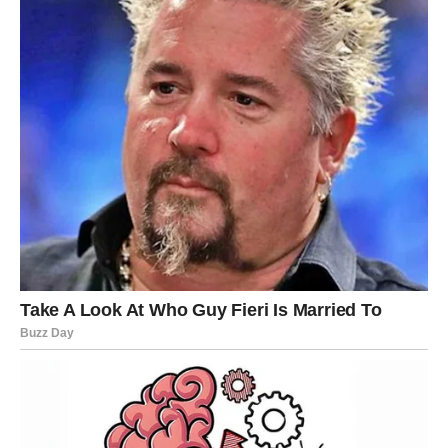
MU SE NAJMANJE NADATE
Rakovi su među najvećim favoritima ovog horoskopa.
Zvijezde simbolično ukazuju da bi vam narednih 48 sati
mogla donijeti vijest ili događaj koji će vas iskreno
obradovati. Moguća je lijepa promjena na ljubavnom
planu, poslovna potvrda ili razgovor koji će vam vratiti
vjeru u ono što dolazi.
Najvažnije je da ćete osjetiti kako se stvari konačno
okreću u vašu korist.
Poruka zvijezda
Prihvatite lijepe promjene bez straha.