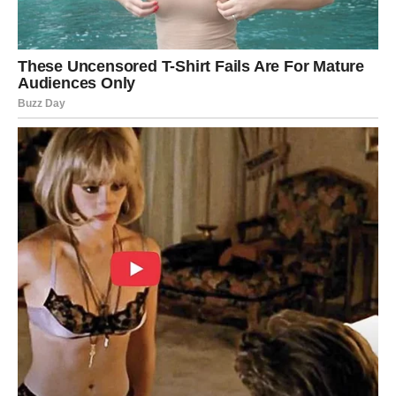
Vrijedi ozbiljno razmisliti prije nego donesete odluku.
Poruka zvijezda
Budite hrabri kada se ukaže prilika.
STRIJELAC
SUDBINA VAM PRIPREMA VELIKO
IZNENAĐENJE
Strijelčevi ulaze u period u kojem će jedan događaj
potpuno promijeniti njihovo raspoloženje.
Može biti riječ o poslovnoj prilici, važnoj vijesti ili susretu