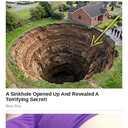
Ljubav liječi stare rane
Pred vama su trenuci koji vraćaju vjeru u iskrene emocije.
LAV
Vi ste među najvećim sretnicima ovog perioda. Zvijezde
vam donose uspjeh, pažnju, novac i prilike koje mogu
potpuno promijeniti vašu budućnost.
Na ljubavnom planu očekuje vas veoma lijepo
iznenađenje.
Vrijeme kada dobijate sve što
zaslužujete