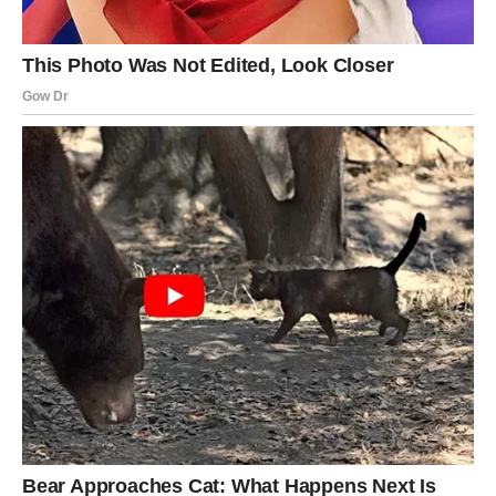
mnogo bolje.
U ljubavi dolazi osoba ili trenutak koji vam vraća osjećaj
sigurnosti.
Vrijeme velikih nagrada
Sve ono što ste gradili sada dolazi na svoje mjesto.
VODOLIJA
Pred vama su neočekivane promjene koje vam mogu
otvoriti potpuno novo životno poglavlje.
Na ljubavnom planu dolazi mnogo više uzbuđenja nego
ranije.