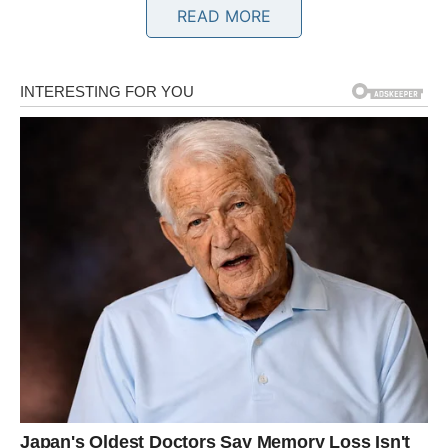
READ MORE
Bikovi konačno ulaze u period stabilnosti i velikog
olakšanja. Finansijska situacija postaje mnogo bolja, a
moguće su i veoma lijepe vijesti vezane za posao.
Ljubavni odnosi postaju nježniji i iskreniji nego ranije.
Mir koji ste dugo čekali
Osjetićete da se život konačno slaže onako kako ste
priželjkivali.
BLIZANCI
Pred vama su neočekivane vijesti i susreti koji vam mogu
potpuno promijeniti planove. Jedna osoba pokazuje
interesovanje koje više ne može sakriti.