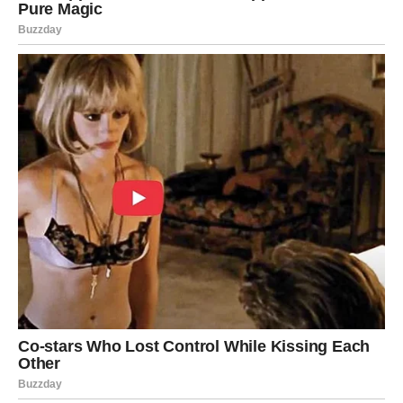
Život vas vodi ka nečemu mnogo boljem
Nemojte se plašiti promjena koje dolaze.
RIBE
Ribe ulaze u veoma lijep emotivni period. Poslije mnogo
razočaranja dolaze ljudi i situacije koje vraćaju vjeru u
sreću.
Finansijska situacija postaje stabilnija, a moguće su i
lijepe vijesti vezane za porodicu.
Sreća dolazi onda kada prestanete
sumnjati
Pred vama su mnogo mirniji i sretniji dani.