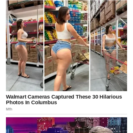
Zvijezde sada donose nevjerovatnu količinu sreće, ljubavi
i prilika mnogim znakovima Zodijaka. Posebno će Lavovi,
Vage i Jarčevi imati osjećaj da im život odjednom daje sve
ono što su dugo čekali.
Ovo je period kada mnogi konačno shvataju da se najveće
promjene događaju onda kada prestanemo gubiti vjeru.
Toliko sreće odjednom možda djeluje nestvarno, ali
zvijezde poručuju da je upravo sada moguće više nego
ikada prije.