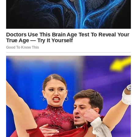
STRIJELAC
Naredni period donosi vam mnogo kretanja, druženja i
spontanih trenutaka koji vam vraćaju osmijeh na lice.
Ljubavni život postaje mnogo zanimljiviji, a moguće je i
novo poznanstvo tokom izlaska ili puta.
Pozitivna energija privlači sreću
Što budete opušteniji, to će vam život donositi ljepše
stvari.
JARAC
Jarčevi konačno osjećaju da njihov trud nije bio uzaludan.
Poslovna situacija se stabilizuje, a finansije postaju