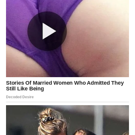
Sav trud koji ste ulagali sada počinje donositi ogromne
rezultate.
DJEVICA
Pred vama je period tokom kojeg konačno prestajete
sumnjati u sebe. Ljudi oko vas počinju primjećivati vaš
trud i kvalitet.
Na emotivnom planu dolazi iskrenost koja vam donosi
olakšanje.
Dolazi mnogo bolji period
Ono što vas je ranije opterećivalo polako ostaje iza vas.