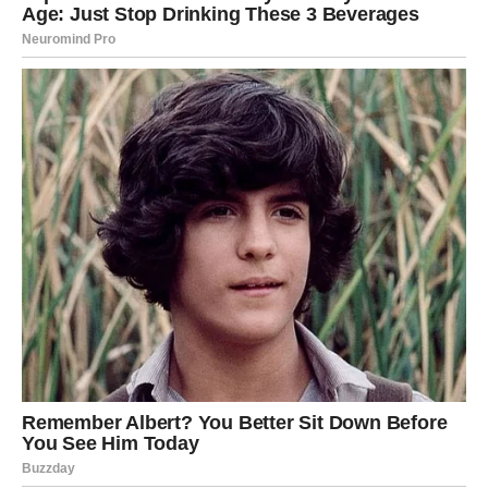
Na poslovnom planu dolazi prilika koju ne biste trebali
odbiti.
Sve se mijenja veoma brzo
Sudbina vam sada otvara vrata koja su dugo bila
zatvorena.
RAK
Emocije vam postaju mnogo snažnije nego ranije, ali ovog
puta donose sreću i osjećaj sigurnosti.
Ako ste slobodni, moguće je poznanstvo koje djeluje kao
da je zapisano sudbinom. Zauzeti Rakovi uživaće u
mnogo toplijem odnosu sa partnerom.