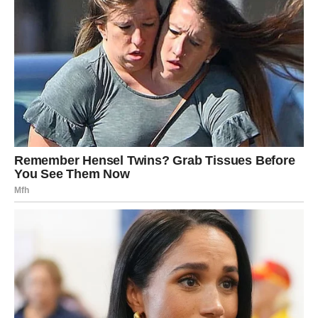
VAGA
Zvijezde vam šalju ljubavnu sreću kakvu dugo niste
osjetili. Jedna osoba mogla bi vam pokazati emocije koje
će vas potpuno razoružati.
Na poslovnom planu dolazi stabilnost i osjećaj sigurnosti.
Srce vam konačno vjeruje
Pred vama su dani puni nježnosti i posebnih trenutaka.