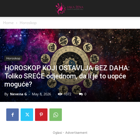
Home
Horoskop
Horoskop
HOROSKOP KOJI OSTAVLJA BEZ DAHA:
Toliko SREĆE odjednom, da li je to uopće
moguće?
By
Nevena G
-
May 8, 2026
1072
0
Oglasi - Advertisement