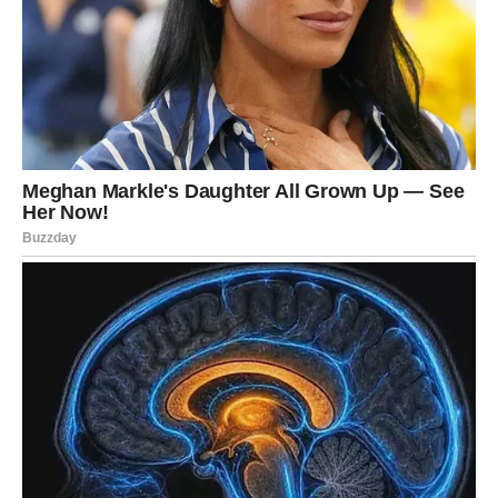
ŠKORPIJA
Pred vama su velike promjene koje će vas na kraju
usrećiti mnogo više nego što sada možete zamisliti.
Moguće su veoma dobre vijesti vezane za posao, novac
ili važnu životnu odluku.
Sudbina vam sprema preokret
Jedan događaj mogao bi vam potpuno promijeniti pogled
na budućnost.