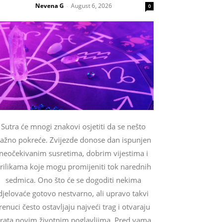
Nevena G
August 6, 2026
-
0
Sutra će mnogi znakovi osjetiti da se nešto
ažno pokreće. Zvijezde donose dan ispunjen
neočekivanim susretima, dobrim vijestima i
rilikama koje mogu promijeniti tok narednih
sedmica. Ono što će se dogoditi nekima
djelovaće gotovo nestvarno, ali upravo takvi
renuci često ostavljaju najveći trag i otvaraju
rata novim životnim poglavljima. Pred vama