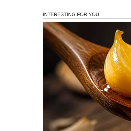
Pred vama je vikend pun energije, druženja
rutine i uradite nešto što vas zaista raduje.
Na ljubavnom planu dolazi mnogo više uzb
veliko interesovanje za vas.
Sreća dolazi kroz spontane tre
Najljepše stvari ovog vikenda desiće se ond
BIK
Subota i nedjelja donose vam osjećaj mira i 
priliku da se opustite i provedete vrijeme sa
Ljubavni život postaje nježniji i topliji.