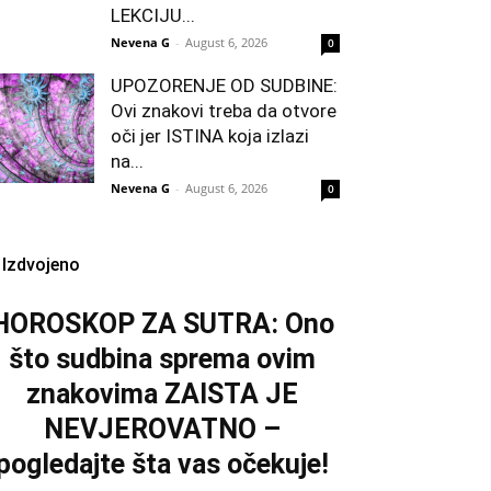
LEKCIJU...
Nevena G
-
August 6, 2026
0
UPOZORENJE OD SUDBINE:
Ovi znakovi treba da otvore
oči jer ISTINA koja izlazi
na...
Nevena G
-
August 6, 2026
0
Izdvojeno
HOROSKOP ZA SUTRA: Ono
što sudbina sprema ovim
znakovima ZAISTA JE
NEVJEROVATNO –
pogledajte šta vas očekuje!