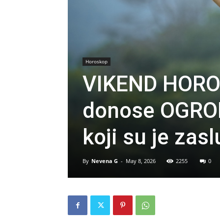
Horoskop
VIKEND HOROS
donose OGRO
koji su je zaslu
By
Nevena G
-
May 8, 2026
2255
0