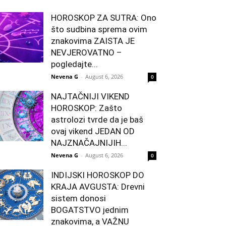
HOROSKOP ZA SUTRA: Ono
što sudbina sprema ovim
znakovima ZAISTA JE
NEVJEROVATNO –
pogledajte...
Nevena G
-
August 6, 2026
0
NAJTAČNIJI VIKEND
HOROSKOP: Zašto
astrolozi tvrde da je baš
ovaj vikend JEDAN OD
NAJZNAČAJNIJIH...
Nevena G
-
August 6, 2026
0
INDIJSKI HOROSKOP DO
KRAJA AVGUSTA: Drevni
sistem donosi
BOGATSTVO jednim
znakovima, a VAŽNU