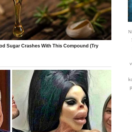
go više sreće nego što očekujete.
N
munikacije, poruka i neočekivanih susreta. Jedna
v
položenje.
o koje veoma brzo prerasta u flert.
k
p
ijeh na lice.