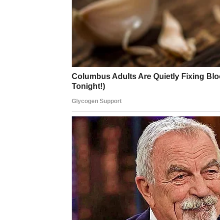
Vrijeme za uživanje bez stresa
Mali trenuci tokom vikenda donose vam mno
BLIZANCI
Pred vama su veoma zanimljivi dani puni ko
osoba mogla bi vam potpuno promijeniti ras
Ako ste slobodni, moguće je novo poznanstv
Vikend pun pozitivne energije
Bićete okruženi ljudima koji vam vraćaju osm
RAK