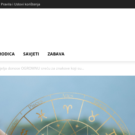
Pravila i Uslovi korištenja
RODICA
SAVJETI
ZABAVA
elja donose OGROMNU sreću za znakove koji su...