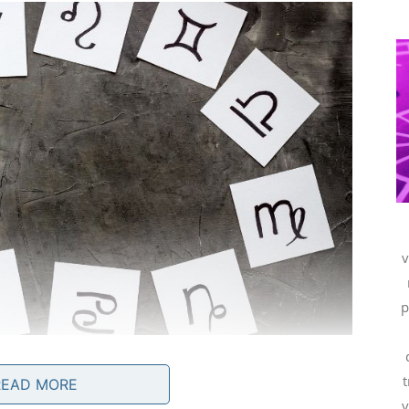
v
p
t
READ MORE
v