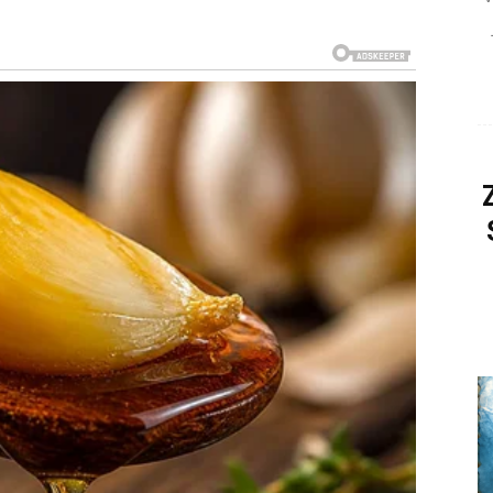
 i spontanih odluka. Poželjećete da pobjegnete od
uđenja nego prethodnih dana. Jedna osoba pokazuje
nutke
a kada ih najmanje planirate.
stabilnosti. Poslije teškog perioda konačno ćete imati
 ljudima koji vam prijaju.