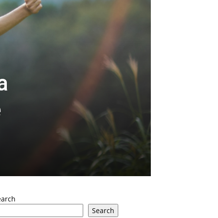
a
e
earch
Search