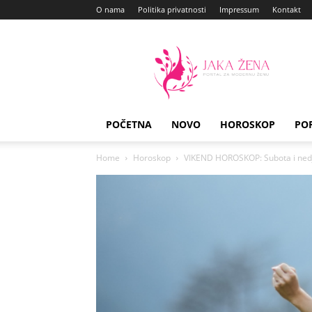
O nama
Politika privatnosti
Impressum
Kontakt
Jaka
Zena
POČETNA
NOVO
HOROSKOP
PO
Home
Horoskop
VIKEND HOROSKOP: Subota i nedj