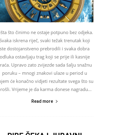
išta što činimo ne ostaje potpuno bez odjeka.
Svaka iskrena riječ, svaki težak trenutak koji
ste dostojanstveno prebrodili i svaka dobra
odluka ostavljaju trag koji se prije ili kasnije
raća. Upravo zato zvijezde sada šalju snažnu
poruku – mnogi znakovi ulaze u period u
ojem će konačno vidjeti rezultate svega što su
rošli. Vrijeme je da karma donese nagradu...
Read more