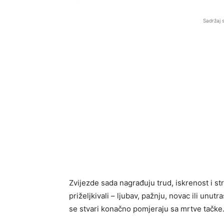
Sadržaj 
Zvijezde sada nagrađuju trud, iskrenost i s
priželjkivali – ljubav, pažnju, novac ili unut
se stvari konačno pomjeraju sa mrtve tačke