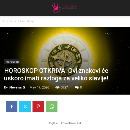
Home
Horoskop
Horoskop
HOROSKOP OTKRIVA: Ovi znakovi će
uskoro imati razloga za veliko slavlje!
By
Nevena G
-
May 17, 2026
3727
0
Oglasi - Advertisement