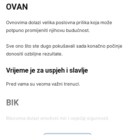
OVAN
Ovnovima dolazi velika poslovna prilika koja može
potpuno promijeniti njihovu budućnost.
Sve ono što ste dugo pokušavali sada konačno počinje
donositi ozbiljne rezultate.
Vrijeme je za uspjeh i slavlje
Pred vama su veoma važni trenuci.
BIK
Bikovima dolazi emotivni mir i osjećaj sigurnosti.
Jedna osoba sada jasno pokazuje koliko joj značite i