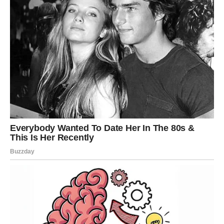
Pred vama su veoma posebni trenuci.
VAGA
Zvijezde vam donose veoma romantičan i sudbinski
period.