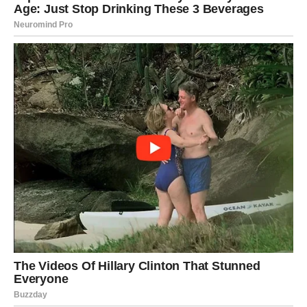
RAK
Rakovi su među najvećim miljenicima sudbine ovog
perioda.
Poslije mnogo tuge dolazi događaj koji vam vraća vjeru da
sreća ipak postoji.
Konačno dolazi vrijeme radosti
Pred vama su veoma nježni i sretni trenuci.
LAV
Lavovima dolazi veliki poslovni i finansijski uspjeh.