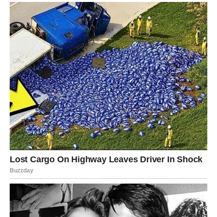
Sve ono što ste dugo gradili sada konačno počinje
donositi ozbiljan novac i priznanje.
Veliko slavlje zbog ogromnog uspjeha
Pred vama su veoma uspješni dani.
DJEVICA
Pred vama su dani tokom kojih ćete konačno osjetiti
veliko olakšanje.
Jedna odluka ili razgovor donose vam mnogo više mira i
sigurnosti.
Počinje mnogo sretnije poglavlje života