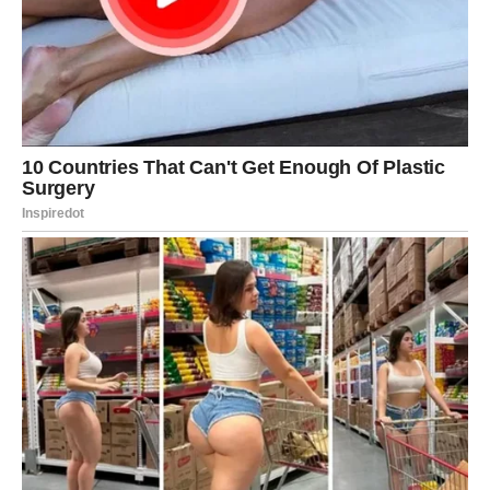
STRIJELAC
Nova energija donosi vam spontane događaje i mnogo
pozitivnih emocija.
Jedna osoba vraća vam vjeru da život može biti mnogo
ljepši nego prije.
Sreća vam dolazi neočekivano
Pred vama su veoma uzbudljivi trenuci.
JARAC
Jarčevi konačno ulaze u mnogo stabilniji i sretniji period
života.