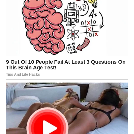
Ako ste slobodni, moguće je poznanstvo koje djeluje kao
da je zapisano u zvijezdama.
Ljubav vam mijenja život
Pred vama su trenuci koje ćete dugo pamtiti.
ŠKORPIJA
Pred vama je veliki finansijski preokret ili poslovna prilika.
Sve ono što je dugo bilo blokirano sada konačno dolazi
na svoje mjesto.
Sudbina vam vraća ono što zaslužujete
Pred vama su veoma snažni i uspješni trenuci.