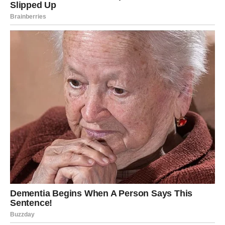
uspjeh i ostvarenje velikih želja.
Ovo je period tokom kojeg univerzum pokazuje da poslije
najtežih dana uvijek dolazi vrijeme kada imamo razlog da
slavimo život i sve ono što smo izborili.