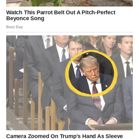
Pred vama su veoma posebni trenuci.
RIBE
Ribe ulaze u jedan od najnježnijih i najljepših perioda
života.
Ljubav, sigurnost i osjećaj unutrašnje ravnoteže konačno
postaju dio vaše svakodnevice.
Duša konačno pronalazi svoju sreću
Pred vama su trenuci puni topline i ljubavi.
Horoskop otkriva da će uskoro mnogi znakovi Zodijaka
imati razlog za veliko slavlje, ali posebno će blistati
Rakovi, Lavovi i Jarčevi kojima zvijezde šalju sreću,