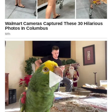
Poslije mnogo rada i odricanja dolazi osjećaj sigurnosti i
velikog zadovoljstva.
Život vam donosi razlog za slavlje
Pred vama su veoma važni trenuci sreće.
VODOLIJA
Zvijezde vam donose neočekivanu priliku ili vijest koja bi
vam mogla potpuno promijeniti budućnost.
Jedna želja sada postaje stvarnost.
Veliko iznenađenje ulazi u vaš život