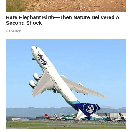
Pred vama su veoma važni trenuci sreće.
VODOLIJA
Zvijezde vam donose neočekivanu priliku ili vijest koja bi
vam mogla potpuno promijeniti budućnost.
Jedna želja sada postaje stvarnost.
Veliko iznenađenje ulazi u vaš život
Pred vama su veoma posebni trenuci.
RIBE
Ribe ulaze u jedan od najnježnijih i najljepših perioda
života.