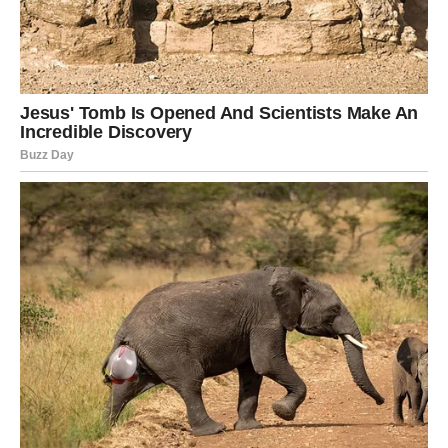
Jedna osoba vraća vam optimizam i dobro raspoloženje.
Sreća vam dolazi onda kada je najmanje
očekujete
Pred vama su veoma lijepi trenuci.
JARAC
Jarčevi konačno ulaze u mnogo stabilniji i sretniji period
života.
Poslije mnogo rada i odricanja dolazi osjećaj sigurnosti i
velikog zadovoljstva.
Život vam vraća ravnotežu i mir