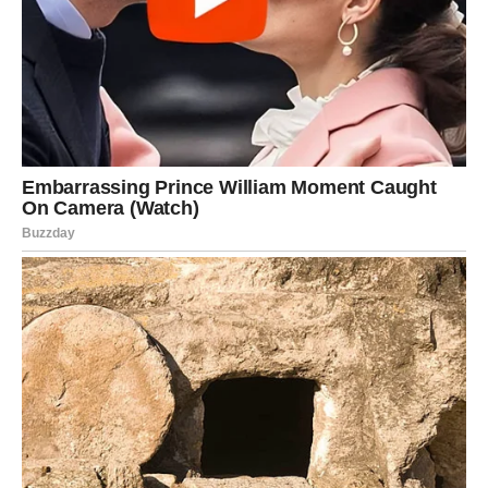
ŠKORPIJA
Pred vama je veliki finansijski ili poslovni preokret.
Ono što je dugo bilo neizvjesno sada konačno dolazi na
svoje mjesto.
Sudbina vam vraća ono što zaslužujete
Pred vama su veoma snažni trenuci uspjeha.
STRIJELAC
Nova energija donosi vam spontane događaje i mnogo
pozitivnih emocija.