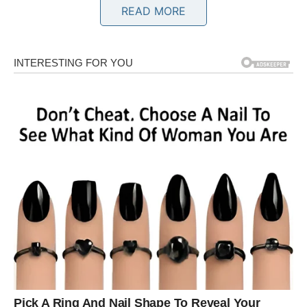
READ MORE
Sudbina vam donosi razlog za osmijeh
Pred vama su veoma važni trenuci.
BIK
Bikovima dolazi emotivni mir i osjećaj sigurnosti.
Jedna osoba sada pokazuje koliko joj značite i koliko želi
biti dio vašeg života.
Ljubav vam vraća sreću
Pred vama su veoma nježni i posebni trenuci.
BLIZANCI