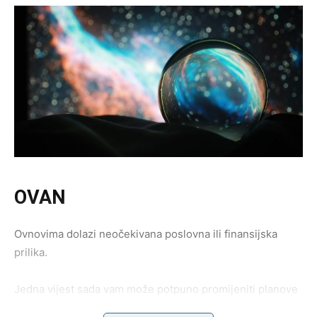
OVAN
Ovnovima dolazi neočekivana poslovna ili finansijska
prilika.
Jedna vijest sada vam može potpuno promijeniti planove
za budućnost.