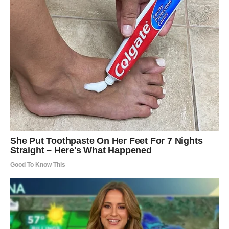
DJEVICA
Pred vama su dani tokom kojih ćete konačno osjetiti
veliko olakšanje.
Jedan razgovor ili odluka donose vam mnogo više mira
nego što očekujete.
Počinje mnogo sretnije poglavlje života
Pred vama su veoma posebni trenuci.