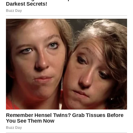
Zvijezde vam donose veoma zanimljive vijesti i
neočekivane susrete.
Moguće je poznanstvo ili događaj koji vam potpuno
mijenja raspoloženje.
Ništa više neće biti isto
Pred vama su veoma uzbudljivi trenuci.
RAK
Rakovi su među najvećim miljenicima sudbine ovog
perioda.
Poslije mnogo tuge dolazi događaj koji vam vraća vjeru da