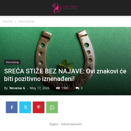
Home
Horoskop
Horoskop
SREĆA STIŽE BEZ NAJAVE: Ovi znakovi će
biti pozitivno iznenađeni!
By
Nevena G
-
May 17, 2026
1990
0
Oglasi - Advertisement