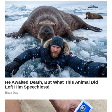
sreća ipak postoji.
Sudbina vam šalje ono što ste dugo
čekali
Pred vama su veoma nježni i sretni trenuci.
LAV
Lavovima dolazi veliki poslovni i finansijski uspjeh.
Sve ono što ste dugo čekali sada konačno dolazi na svoje
mjesto.
Vrijeme velikog obilja i sreće
Pred vama su veoma uspješni dani.