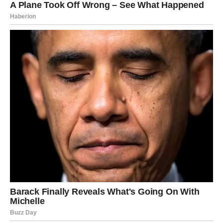
Ljubav, sigurnost i osjećaj unutrašnje ravnoteže konačno
postaju dio vaše svakodnevice.
Duša konačno pronalazi ono što je dugo
tražila
Pred vama su trenuci puni topline i sreće.
Sreća bez najave uskoro stiže mnogim znakovima
Zodijaka, ali posebno će blistati Rakovi, Lavovi i Vodolije
kojima zvijezde šalju lijepe vijesti, uspjeh i događaje koji
bi mogli potpuno promijeniti njihov život.
Ovo je period tokom kojeg univerzum pokazuje da
najljepše stvari često dolaze onda kada ih najmanje
očekujemo.