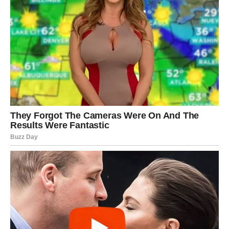
VAGA
Zvijezde vam donose veoma romantičan i emotivan
period.
Ako ste slobodni, moguć je susret koji odmah djeluje
posebno i sudbinski.
Ljubav vam dolazi neočekivano
Pred vama su trenuci koje ćete dugo pamtiti.