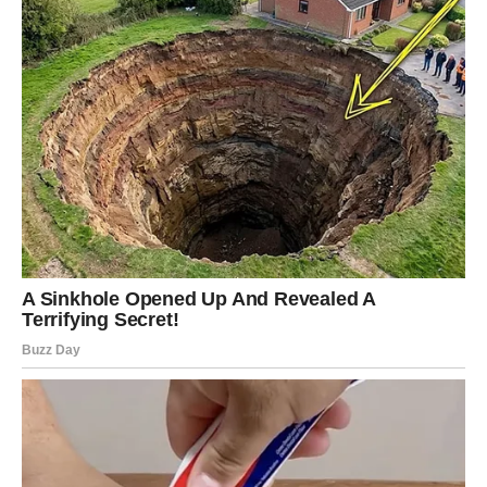
Ovo je ljeto velikih emocija, ali i velikih odluka.
LJUBAVNI PAR BROJ 3
Ako si izabrao/la treći ljubavni par, pred tobom je
najromantičnija ljubavna priča.
Tvoje srce je dugo čekalo nešto posebno. Čak i ako si se