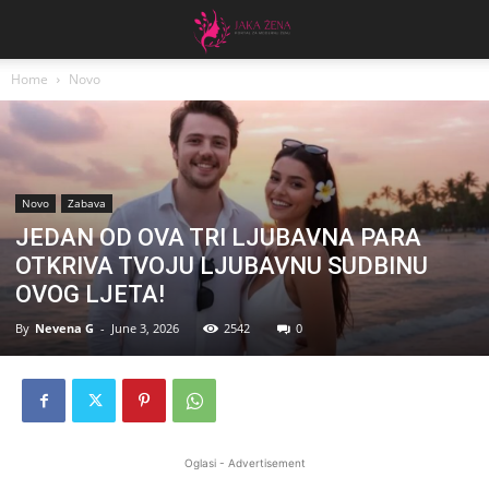
Home
Novo
Novo
Zabava
JEDAN OD OVA TRI LJUBAVNA PARA
OTKRIVA TVOJU LJUBAVNU SUDBINU
OVOG LJETA!
By
Nevena G
-
June 3, 2026
2542
0
Oglasi - Advertisement