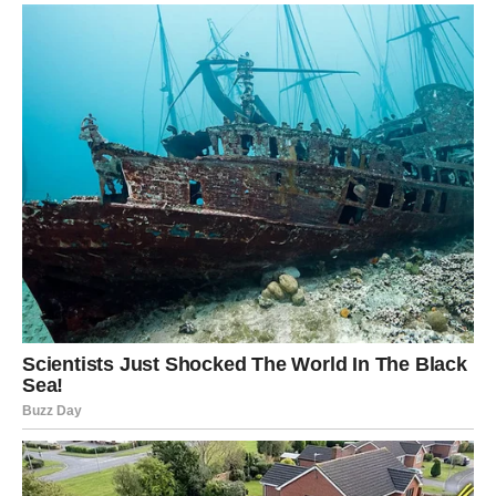
Sudbina vam daje priliku da ponovo razgovarate,
razjasnite stvari i saznate ono što je nekada ostalo
nedorečeno.
Međutim, zvijezde poručuju da nećeš smjeti donositi
odluke samo srcem. Ovoga puta moraćeš slušati i razum.
Ako si slobodan/na, velika je mogućnost da tokom ljeta
upoznaš osobu koja će potpuno promijeniti tvoje planove.
Ono što počne kao prijateljstvo moglo bi se pretvoriti u
veoma jaku ljubavnu priču.
Ako si zauzet/a, očekuje te period kada će partner
pokazati koliko mu je zaista stalo do tebe. Mogao bi
uslijediti važan razgovor, zajednička odluka ili plan za
budućnost.