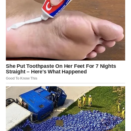
nekada pravio/la da ti nije stalo ili da si odustao/la od
ljubavi, duboko u sebi nikada nisi prestao/la vjerovati da
te negdje čeka osoba koja će te razumjeti.
Ljeto koje dolazi moglo bi donijeti upravo takvu osobu.
Zvijezde pokazuju sudbinski susret, neočekivanu poruku
ili poznanstvo koje će početi sasvim slučajno.
Ono što je posebno jeste činjenica da će ova osoba
donijeti osjećaj mira. Neće biti potrebe za igrama,
dokazivanjem i stalnim pitanjima. Sve će dolaziti prirodno.
Ako si već u vezi, vaš odnos bi mogao postati ozbiljniji
nego ikada prije. Mnogi koji su izabrali ovaj par tokom
ljeta mogu razgovarati o zajedničkom životu, vjeridbi ili
velikim planovima za budućnost.