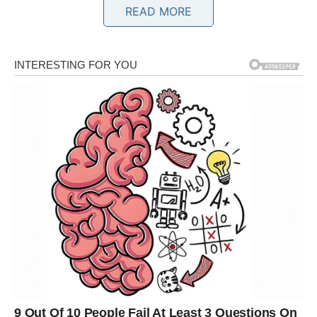
iskustva naučili da nije uvijek tako. Bilo je trenutaka kada
READ MORE
si davao/la mnogo više nego što si dobijao/la zauzvrat.
Bilo je razočaranja, čekanja i neizvjesnosti.
Ali upravo zbog svega toga sada dolazi period kada ćeš
konačno osjetiti da se stvari mijenjaju.
Tokom ljeta može doći do upoznavanja osobe koja će u
tebi probuditi osjećaje za koje si mislio/la da su davno
nestali. To neće biti prolazna simpatija. Biće nešto mnogo
dublje i snažnije.
Ako si već u vezi, vaš odnos ulazi u mirniju i stabilniju
fazu. Nesporazumi koji su vas opterećivali polako ostaju
iza vas. Više ćete razgovarati, bolje razumjeti jedno drugo
i graditi nešto što ima budućnost.