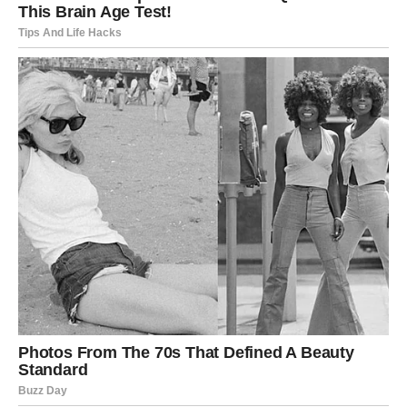
Moguće je i jedno posebno putovanje ili zajednički
trenutak koji će vam ostati u sjećanju veoma dugo.
Ovo ljeto ti donosi ljubav koja liječi srce i vraća vjeru da
prava osjećanja još postoje.
LJUBAVNI PAR BROJ 2
Ako si izabrao/la drugi ljubavni par, tvoje ljeto bi moglo
biti najuzbudljivije od sva tri izbora.
Pred tobom su iznenađenja koja nisi očekivao/la.
Neko iz prošlosti mogao bi se ponovo pojaviti. Osoba o
kojoj ponekad još uvijek razmišljaš, čak i kada to ne želiš
priznati sebi.