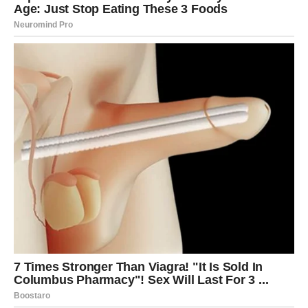
Prošlost donosi važno pitanje
Pred vama su emotivni trenuci.
BLIZANCI
Jedna poruka mogla bi vas potpuno iznenaditi.
Neko želi obnoviti kontakt koji je odavno prekinut.
Ljubavna poruka
Ne donosite zaključke prije razgovora.
Sudbina vam šalje neočekivani
znak