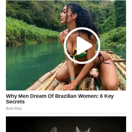
Pred vama su važni trenuci.
VODOLIJA
Veliko ljubavno iznenađenje dolazi kada ga najmanje
očekujete.
Poruka ili susret mogli bi promijeniti način na koji gledate
na prošlost.
Ljubavna poruka
Budite otvoreni za ono što dolazi.
Sudbina vam sprema poseban