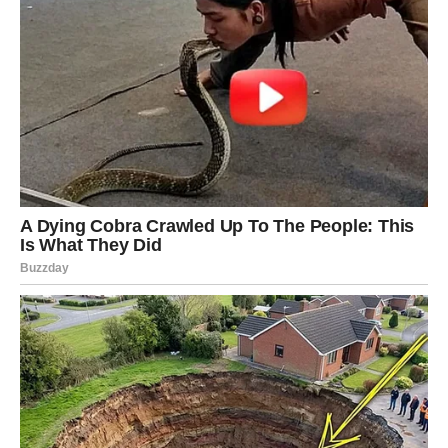
Pred vama su zanimljivi dani.
DJEVICA
Dolazi prilika da konačno razjasnite nešto što vas dugo
muči.
Istina će donijeti olakšanje.