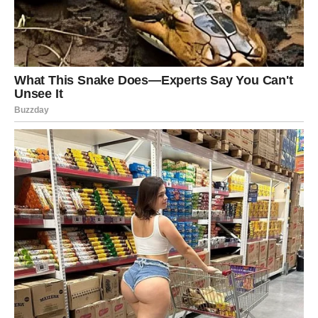
Budite otvoreni za iznenađenja.
Sudbina vam šalje razlog za
osmijeh
Pred vama su romantični trenuci.
ŠKORPIJA
Neko iz prošlosti nosi emocije koje nikada nisu nestale.
Priznanje koje dolazi moglo bi vas ostaviti bez riječi.
Ljubavna poruka
Ne potiskujte ono što osjećate.