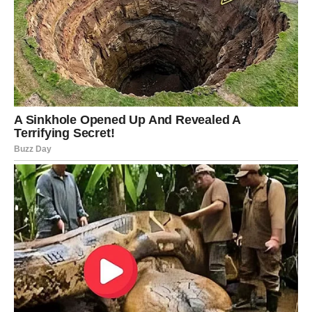
Ljubavna poruka
Iskrenost je najbolji put.
Odgovori dolaze u pravo vrijeme
Pred vama su važni trenuci.
VAGA
Ljubavni život donosi mnogo uzbuđenja.
Jedna osoba pokazuje emocije koje više ne želi skrivati.
Ljubavna poruka