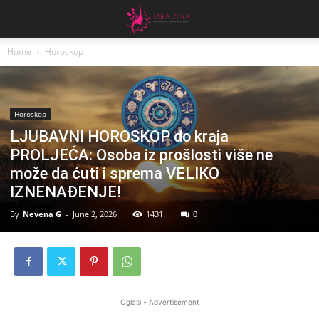
Home
Horoskop
Horoskop
LJUBAVNI HOROSKOP do kraja
PROLJEĆA: Osoba iz prošlosti više ne
može da ćuti i sprema VELIKO
IZNENAĐENJE!
By
Nevena G
-
June 2, 2026
1431
0
Oglasi - Advertisement