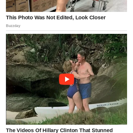
Srce pamti više nego što mislite
Pred vama su snažni trenuci.
STRIJELAC
Neočekivan kontakt vraća vas u prošlost, ali ovaj put
mnogo mudriji i zreliji.
Pred vama je važan izbor.
Ljubavna poruka
Ne ponavljajte stare greške.