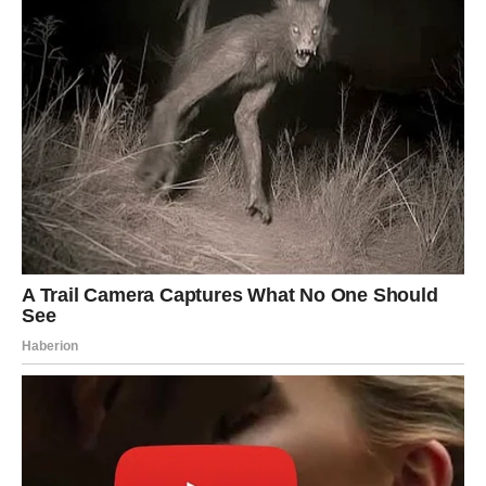
trenutak
Pred vama su uzbudljivi dani.
RIBE
Intuicija vam već govori da jedna priča nije završena.
Do kraja proljeća mogli biste dobiti potvrdu svojih
osjećanja.
Ljubavna poruka
Vjerujte svom unutrašnjem glasu.
Duša prepoznaje ono što joj je