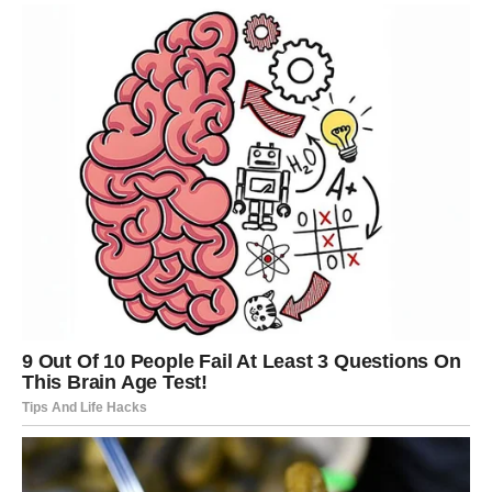
Pred vama su važni trenuci.
RAK
Rakovi su među znakovima kojima se prošlost najjače
vraća.
Osoba koja vam je nekada mnogo značila više ne može
skrivati osjećanja.
Ljubavna poruka
Ne ignorišite ono što vam srce govori.
Ljubavna priča dobija novo
poglavlje