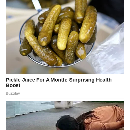
Pred vama su posebni trenuci.
LAV
Neko iz prošlosti pažljivo prati vaš život.
Do kraja proljeća moguć je pokušaj pomirenja ili važan
razgovor.
Ljubavna poruka
Pitajte se šta zaista želite.
Neke priče traže još jednu šansu