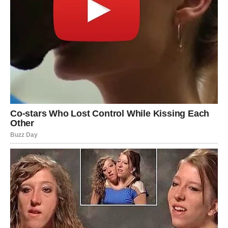
važno
Pred vama su emotivni trenuci.
Do kraja proljeća mnoge znakove očekuju uzbudljivi
ljubavni događaji, ali će se posebno izdvojiti
Rakovi,
Škorpije i Vodolije
. Njima zvijezde donose susrete,
poruke i priznanja koja mogu probuditi emocije za koje su
mislili da su ostale u prošlosti.
Ipak, zvijezde savjetuju oprez: nije svaka ljubav koja se
vraća namijenjena da ostane. Neke se vraćaju da bi
donijele odgovore, zatvorile stare rane ili pokazale koliko
ste danas jači nego nekada.
Jedno je sigurno – do kraja proljeća srca mnogih neće
ostati ravnodušna.