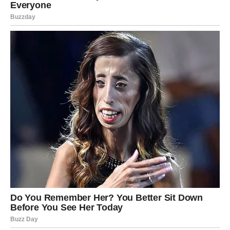
Sudbina vam daje novu
perspektivu
Pred vama su lijepi trenuci.
JARAC
Neko želi razgovor koji je odavno trebao biti vođen.
Moguće je razjašnjenje koje donosi mir.
Ljubavna poruka
Dajte priliku iskrenosti.
Srce traži odgovore