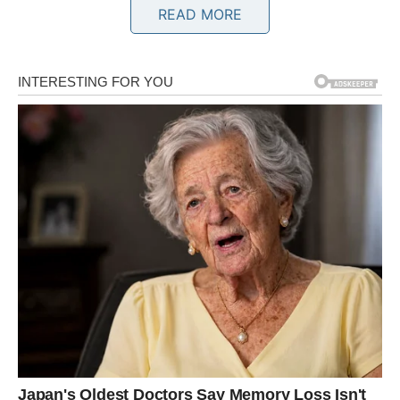
READ MORE
Srce traži iskren odgovor
Pred vama su zanimljivi dani.
BIK
Emocije koje ste dugo držali pod kontrolom počinju
izlaziti na površinu.
Moguć je susret koji vraća uspomene.
Ljubavna poruka
Slušajte osjećaje, ali ne zaboravite lekcije.