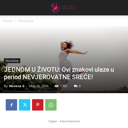
Home
Horoskop
Horoskop
JEDNOM U ŽIVOTU: Ovi znakovi ulaze u
period NEVJEROVATNE SREĆE!
By
Nevena G
-
May 26, 2026
1703
0
Oglasi - Advertisement