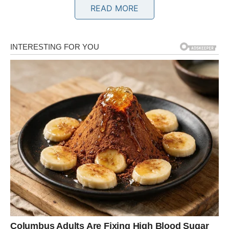
Sudbina vam otvara vrata uspjeha
READ MORE
Pred vama su veoma važni trenuci.
BIK
Bikovima dolazi emotivni mir i sigurnost kakvu dugo nisu
osjetili.
Jedna osoba sada vam pokazuje koliko joj značite i koliko
želi ostati uz vas.
Ljubav vam vraća osmijeh
Pred vama su veoma nježni i posebni trenuci.
BLIZANCI