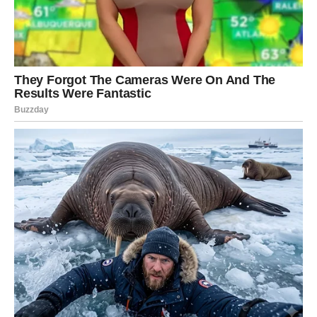
Život vam donosi radost kakvu dugo
niste osjetili
Pred vama su veoma uzbudljivi trenuci.
JARAC
Jarčevi konačno ulaze u mnogo stabilniji i sigurniji period
života.
Poslije mnogo rada i odricanja dolazi osjećaj zadovoljstva
i velikog uspjeha.
Vrijeme je da uživate u plodovima svog
rada
Pred vama su veoma važni trenuci sreće.