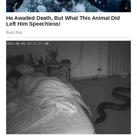
VODOLIJA
Zvijezde vam donose neočekivanu priliku ili vijest koja bi
vam mogla potpuno promijeniti budućnost.
Jedna želja sada postaje stvarnost mnogo brže nego što
očekujete.
Veliko iznenađenje ulazi u vaš život
Pred vama su veoma posebni trenuci.
RIBE
Ribe ulaze u jedan od najnježnijih i najljepših perioda