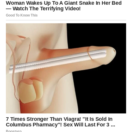
života.
Ljubav, pažnja i osjećaj sigurnosti konačno postaju dio
vaše svakodnevice.
Duša konačno pronalazi ono što je dugo
tražila
Pred vama su trenuci puni topline i sreće.
Period nevjerovatne sreće posebno dolazi Rakovima,
Vagama i Strijelčevima kojima zvijezde šalju ljubav,
uspjeh i događaje koji bi mogli potpuno promijeniti njihov
život.
Ovo je vrijeme tokom kojeg univerzum pokazuje da se
najveća sreća često pojavi onda kada smo skoro prestali