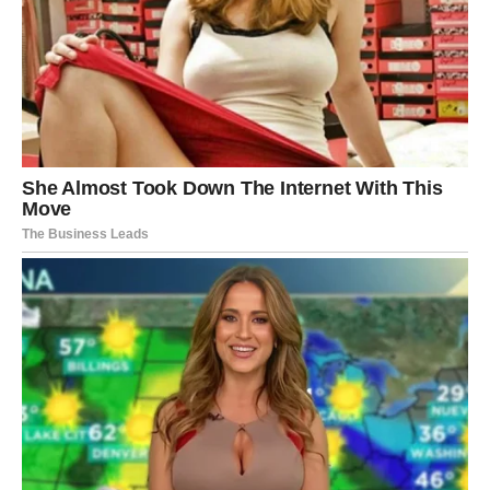
Pred vama je veliki finansijski i životni preokret.
Ono što je dugo bilo blokirano sada konačno dolazi na
svoje mjesto.
Sudbina vam vraća ono što zaslužujete
Pred vama su veoma snažni i uspješni trenuci.
STRIJELAC
Strijelčevi ulaze u period nevjerovatne sreće.
Putovanja, uspjeh, ljubav i mnogo pozitivnih događaja
vraćaju vam energiju i osjećaj slobode.