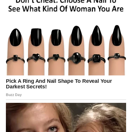
DJEVICA
Pred vama su dani tokom kojih ćete jasno vidjeti šta želite
od života.
Jedna odluka sada vam donosi mnogo više mira i
sigurnosti.
Sudbina vam pokazuje pravi put
Pred vama su veoma posebni trenuci.
VAGA
Vage ulaze u jedan od najljepših ljubavnih perioda života.