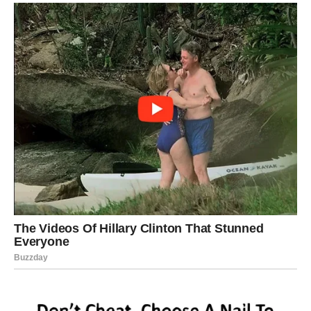
Sudbina vam šalje ono što ste dugo
čekali
Pred vama su veoma nježni i sretni trenuci.
LAV
Lavovima dolazi veliki poslovni i finansijski uspjeh.
Moguće su ogromne zarade, priznanja i osjećaj ponosa
kakav dugo niste imali.
Vrijeme velikih pobjeda tek počinje
Pred vama su veoma uspješni dani.