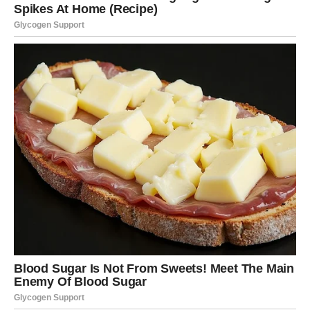
Zvijezde vam donose neočekivane susrete i veoma
zanimljive prilike.
Jedna vijest sada vam može potpuno promijeniti životni
pravac.
Ništa više neće biti isto
Pred vama su veoma uzbudljivi trenuci.
RAK
Rakovi su među najvećim sretnicima ovog perioda.
Poslije mnogo tuge dolazi sreća koja vam vraća vjeru da
čuda zaista postoje.