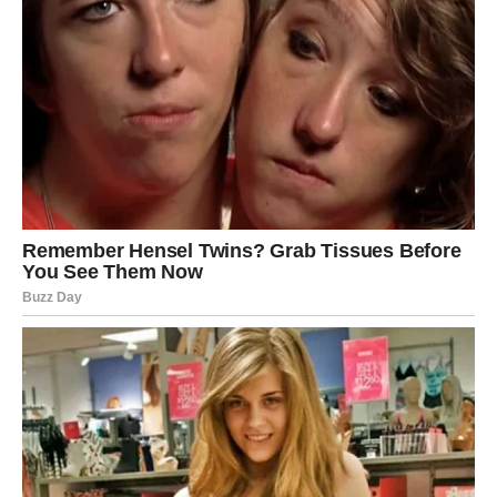
Ako ste dugo čekali pravu ljubav, sada vam dolazi osoba
koja mijenja sve.
Srce vam konačno pronalazi sreću
Pred vama su trenuci koje ćete dugo pamtiti.
ŠKORPIJA