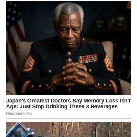
LAV
Lavovima dolazi velika poslovna ili finansijska vijest.
Sve ono što ste dugo čekali sada konačno dolazi na svoje
mjesto.
Vrijeme uspjeha polako počinje
Pred vama su veoma snažni trenuci.