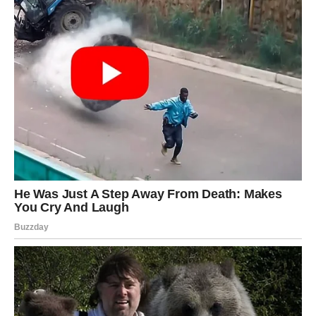
DJEVICA
Pred vama su trenuci tokom kojih ćete jasno vidjeti kome
možete vjerovati.
Jedna osoba sada pokazuje svoje pravo lice.
Intuicija vam otkriva istinu
Pred vama su veoma posebni trenuci.
VAGA
Vage ulaze u veoma romantičan i sudbinski period.