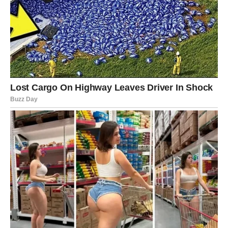
Pred vama su veoma intenzivni trenuci.
STRIJELAC
Nova energija donosi vam spontane događaje i mnogo
pozitivnih emocija.
Jedna osoba sada vam vraća vjeru da prava ljubav ipak
postoji.
Sreća vam dolazi neočekivano
Pred vama su veoma lijepi trenuci.
JARAC
Jarčevi su znak kojem ostatak sedmice može donijeti