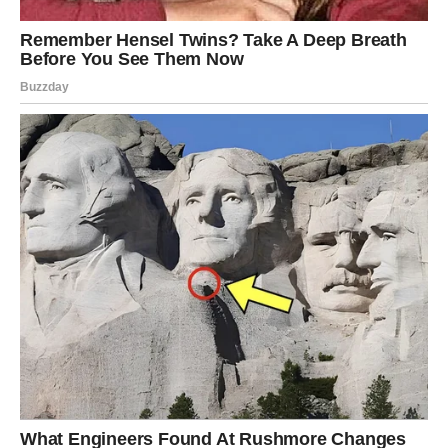
Veliko iznenađenje ulazi u vaš život
Pred vama su veoma posebni trenuci.
RIBE
Ribe ulaze u veoma nježan i emotivan period.
Ljubav, pažnja i osjećaj sigurnosti konačno postaju dio
vaše svakodnevice.
Srce konačno pronalazi svoj mir
Pred vama su trenuci puni topline i sreće.
Do kraja sedmice mnoge znakove Zodijaka očekuju