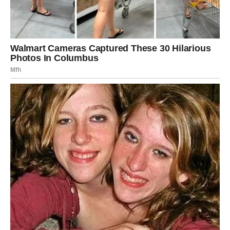
prosidbu, vjenčanje ili veoma ozbiljan ljubavni korak.
Osoba kraj vas sada više nema dilemu — želi budućnost
upravo sa vama.
Ljubavna priča života ulazi u novo
poglavlje
Pred vama su trenuci koje ćete pamtiti cijelog života.
VODOLIJA
Zvijezde vam donose neočekivanu vijest ili susret koji
mijenja mnogo toga.
Jedna osoba sada vam pokazuje emocije koje dugo
skriva.