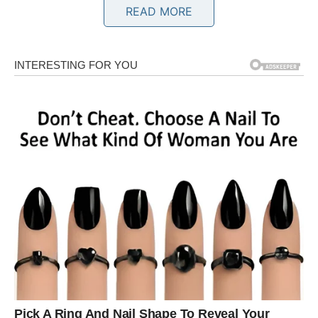
READ MORE
Bikovima dolazi emotivni mir i osjećaj sigurnosti.
Jedna osoba sada jasno pokazuje koliko joj značite i
koliko želi ozbiljnu budućnost sa vama.
Ljubav vam vraća vjeru u sreću
Pred vama su veoma nježni i posebni trenuci.
BLIZANCI
Zvijezde vam donose neočekivanu poruku ili razgovor
koji mijenja mnogo toga.
Moguće je da ćete konačno čuti istinu koju dugo čekate.
Ništa više neće ostati skriveno