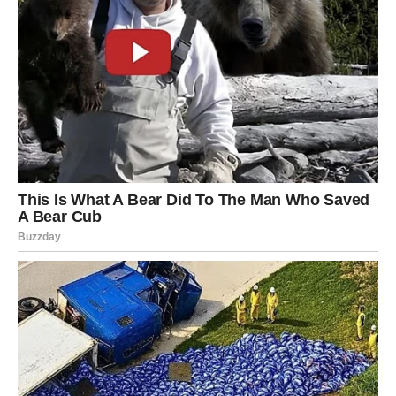
Ako ste u vezi, odnos sada postaje mnogo ozbiljniji i
stabilniji.
Ljubav vam donosi sigurnost i sreću
Pred vama su trenuci koje ćete dugo pamtiti.
ŠKORPIJA
Pred vama je veoma snažna emotivna energija.
Jedna osoba sada budi emocije koje više ne možete
ignorisati.
Bit ćete nevjerovatno emotivni