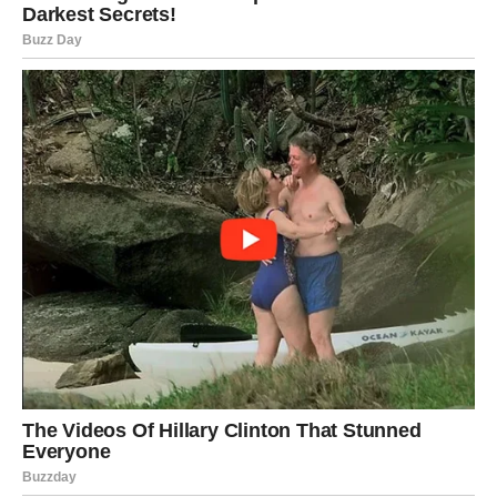
Pred vama su veoma intenzivni trenuci.
RAK
Rakovi su među najvećim ljubavnim sretnicima ostatka
sedmice.
Poslije mnogo emotivnih dilema dolazi osjećaj mira,
sigurnosti i ogromne ljubavi.
Sudbina vam sprema najljepše
iznenađenje
Pred vama su veoma nježni i romantični trenuci.