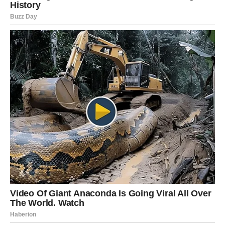
emotivni preokreti, ali posebno će blistati Jarčevi kojima
zvijezde donose mogućnost prosidbe, vjenčanja ili
velikog ljubavnog koraka.
Ovo je period tokom kojeg univerzum pokazuje da prava
ljubav uvijek pronađe način da postane još jača — čak i
onda kada djeluje da je sve neizvjesno.