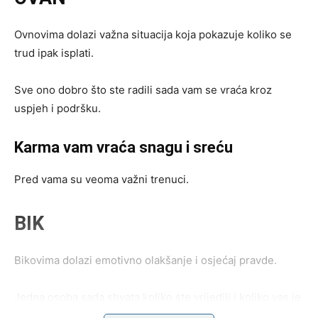
Ovnovima dolazi važna situacija koja pokazuje koliko se
trud ipak isplati.
Sve ono dobro što ste radili sada vam se vraća kroz
uspjeh i podršku.
Karma vam vraća snagu i sreću
Pred vama su veoma važni trenuci.
BIK
Bikovima dolazi emotivno olakšanje i osjećaj pravde.
Jedna osoba sada shvata koliko ste vrijedili i koliko vas je
potcijenila.