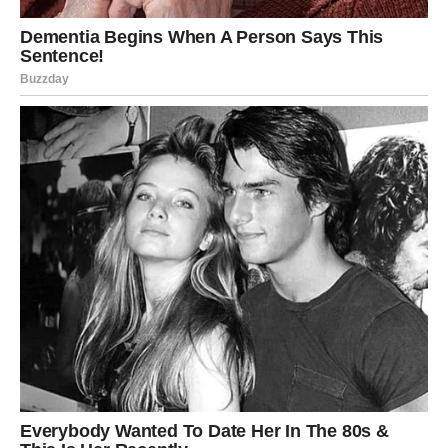
vraća u ravnotežu.
Karma vam donosi unutrašnji mir
Pred vama su veoma važni trenuci sreće.
VODOLIJA
Zvijezde vam donose neočekivanu vijest ili priliku koja bi
vam mogla potpuno promijeniti budućnost.
Jedna situacija sada vam pokazuje da ništa nije bilo
slučajno.
Sudbina vam šalje veliku promjenu
Pred vama su veoma posebni trenuci.