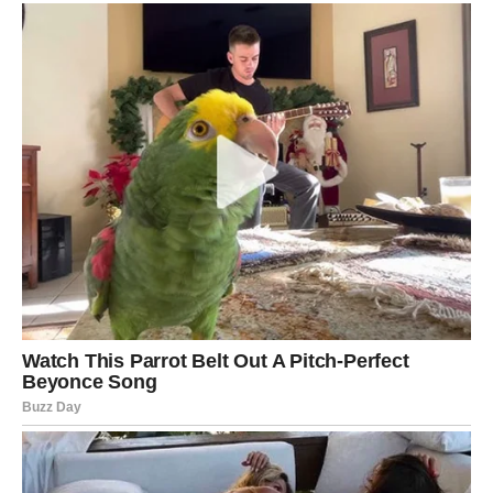
Ovo je period tokom kojeg univerzum pokazuje da
nijedno dobro djelo ne ostaje nezapaženo i da karma
uvijek pronađe pravi trenutak da djeluje.