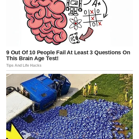
Dobrota vam se vraća kroz ljubav
Pred vama su trenuci koje ćete dugo pamtiti.
ŠKORPIJA
Pred vama je veliki finansijski ili poslovni preokret.
Ono što je dugo bilo blokirano sada konačno dolazi na
svoje mjesto.
Karma vam donosi zasluženi uspjeh
Pred vama su veoma snažni trenuci.