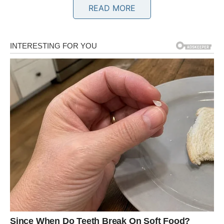
READ MORE
Srce konačno dobija zadovoljštinu
Pred vama su veoma nježni i posebni trenuci.
BLIZANCI
Zvijezde vam donose neočekivanu vijest koja vas može
potpuno šokirati.
Moguće je da ćete konačno saznati istinu koju ste dugo
naslućivali.
Karma otkriva sve što je bilo skriveno
Pred vama su veoma snažni trenuci.