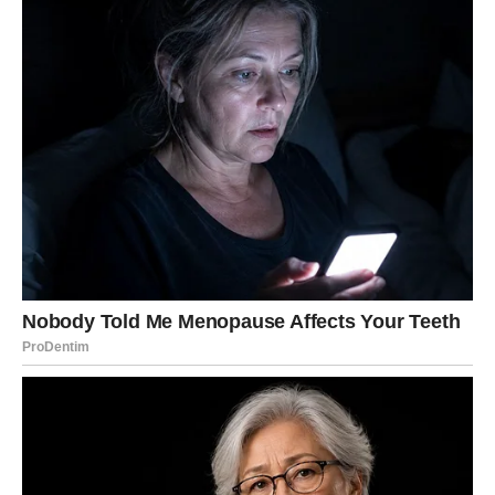
očekivali.
Sav trud i odricanje sada konačno dolaze na naplatu.
Vrijeme velikog obilja i nagrade
Pred vama su veoma uspješni dani.