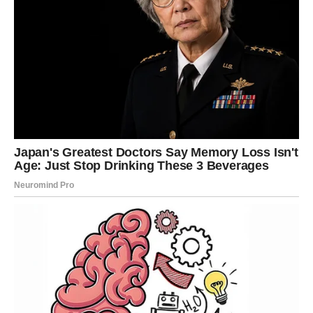
DJEVICA
Pred vama su dani tokom kojih ćete jasno vidjeti ko vam
je iskreno prijatelj, a ko nije.
Jedna istina sada mijenja vaš pogled na ljude oko vas.
Karma vam otvara oči
Pred vama su veoma važni trenuci.
VAGA
Zvijezde vam donose veoma emotivan i sudbinski period.
Ljubav koja je dugo bila nejasna sada konačno dobija
pravi odgovor.