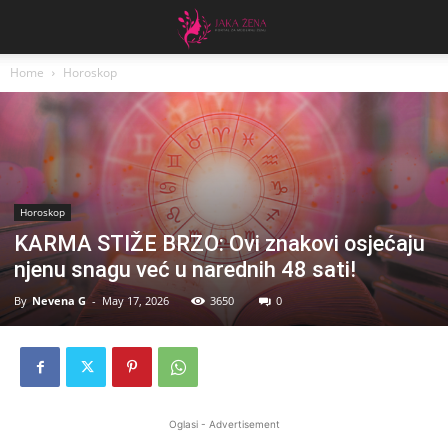
Home
Horoskop
Horoskop
KARMA STIŽE BRZO: Ovi znakovi osjećaju
njenu snagu već u narednih 48 sati!
By
Nevena G
-
May 17, 2026
3650
0
Oglasi - Advertisement