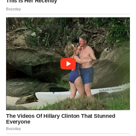
RIBE
Ribe ulaze u veoma emotivan period tokom kojeg će
konačno osjetiti veliko olakšanje.
Ljubav, pažnja i osjećaj sigurnosti postaju dio vaše
svakodnevice.
Duša konačno dobija ono što zaslužuje
Pred vama su trenuci puni topline i sreće.
Karma u narednih 48 sati donosi mnogim znakovima
Zodijaka velike istine, nagrade i preokrete, ali posebno će
blistati Rakovi, Lavovi i Škorpije kojima sudbina vraća
sreću, uspjeh i osjećaj pravde.