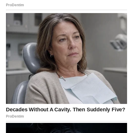
RAK
Rakovi su među najvećim karmičkim miljenicima ovog
perioda.
Poslije mnogo tuge i nepravde dolazi događaj koji vam
vraća vjeru u sreću.
Sudbina vam vraća ono što ste davali
drugima
Pred vama su veoma nježni i sudbinski trenuci.
LAV
Lavovima dolazi poslovni ili finansijski uspjeh koji nisu