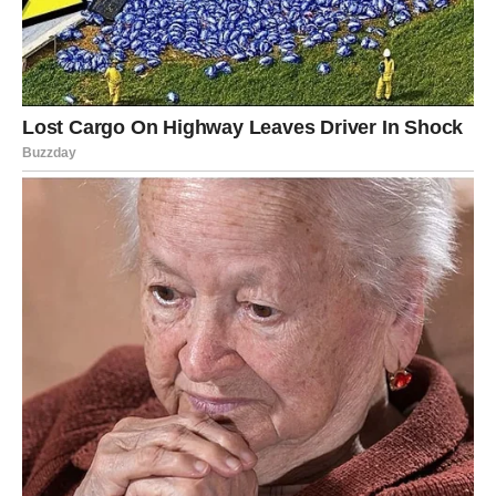
STRIJELAC
Nova energija donosi vam spontane događaje i mnogo
pozitivnih emocija.
Jedna osoba sada pokazuje koliko joj značite.
Sreća vam dolazi onda kada je najmanje
očekujete
Pred vama su veoma uzbudljivi trenuci.
JARAC
Jarčevi konačno ulaze u stabilniji i mirniji period.
Poslije mnogo borbe dolazi osjećaj da se život konačno