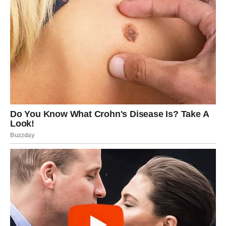
Počinje mnogo ljepše poglavlje života
Pred vama su veoma posebni trenuci.
VAGA
Zvijezde vam donose veoma romantičan i sudbinski
period.
Ako ste slobodni, moguće je poznanstvo koje djeluje kao
da je zapisano u zvijezdama.
Ljubav vam mijenja život iz korijena
Pred vama su trenuci koje ćete dugo pamtiti.