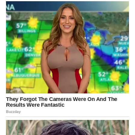
sreća ipak postoji.
Konačno stiže ono što ste dugo čekali
Pred vama su veoma nježni i sudbinski trenuci.
LAV
Lavovima dolazi veliki poslovni i finansijski uspjeh.
Sve ono što ste dugo gradili sada konačno počinje
donositi ozbiljan novac i priznanje.
Vrijeme velikog obilja i sreće
Pred vama su veoma uspješni dani.