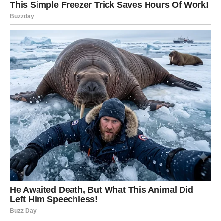
Ljubav, sigurnost i osjećaj unutrašnje ravnoteže konačno
postaju dio vaše svakodnevice.
Duša konačno pronalazi ono što je dugo
tražila
Pred vama su trenuci puni topline i sreće.
Radosna vijest uskoro stiže mnogim znakovima Zodijaka,
ali posebno će blistati Rakovi, Lavovi i Vodolije kojima
zvijezde šalju sreću, uspjeh i ostvarenje želja koje čekaju
veoma dugo.
Ovo je period tokom kojeg univerzum pokazuje da prave
nagrade često dolaze onda kada smo skoro izgubili vjeru
da će ikada stići.