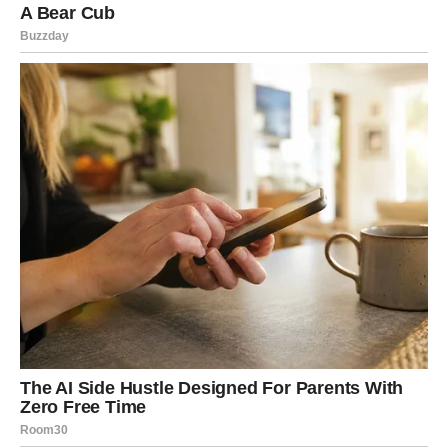
Zvijezde vam donose neočekivanu vijest koja mijenja
mnogo toga.
Moguće je da ćete konačno dobiti ono čemu ste se dugo
nadali.
Ništa više neće biti isto
Pred vama su veoma uzbudljivi trenuci.
RAK
Rakovi su među najvećim miljenicima sudbine ovog
perioda.
Poslije mnogo tuge dolazi događaj koji vam vraća vjeru da