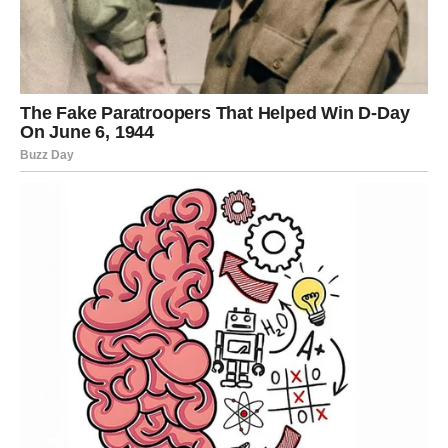
ljepši nego prije.
Sreća vam dolazi neočekivano
Pred vama su veoma uzbudljivi trenuci.
JARAC
Jarčevi konačno ulaze u mnogo stabilniji i sretniji period
života.
Poslije mnogo rada i odricanja dolazi osjećaj sigurnosti i
velikog zadovoljstva.
Život vam vraća ravnotežu i mir
Pred vama su veoma važni trenuci sreće.