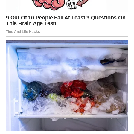
VODOLIJA
Zvijezde vam donose neočekivanu priliku ili vijest koja bi
vam mogla potpuno promijeniti budućnost.
Jedna želja sada postaje stvarnost.
Veliko iznenađenje ulazi u vaš život
Pred vama su veoma posebni trenuci.
RIBE
Ribe ulaze u jedan od najnježnijih i najljepših perioda
života.