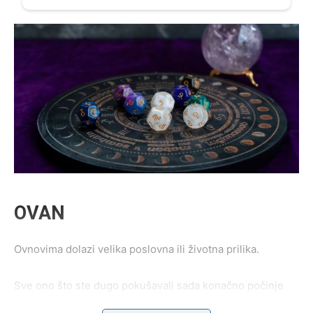
OVAN
Ovnovima dolazi velika poslovna ili životna prilika.
Sve ono što ste dugo pokušavali sada konačno počinje
donositi ozbiljne rezultate.