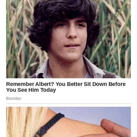
DJEVICA
Pred vama su dani tokom kojih ćete konačno osjetiti
veliko olakšanje.
Jedna vijest ili razgovor donose vam mnogo više mira
nego što očekujete.