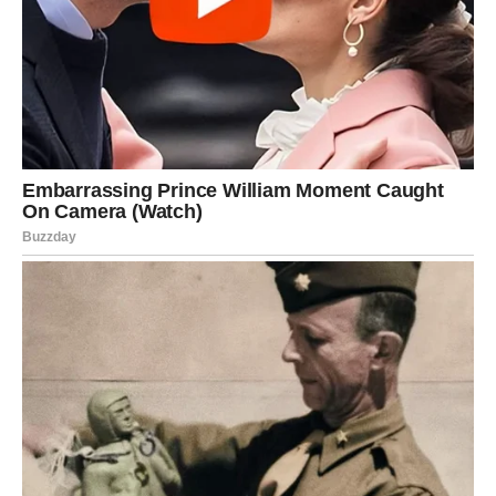
ŠKORPIJA
Pred vama je veliki finansijski preokret ili poslovna prilika.
Sve ono što je dugo bilo blokirano sada konačno dolazi
na svoje mjesto.
Sudbina vam vraća ono što zaslužujete
Pred vama su veoma snažni i uspješni trenuci.
STRIJELAC
Nova energija donosi vam spontane događaje i mnogo
pozitivnih emocija.
Jedna osoba vraća vam vjeru da život može biti mnogo