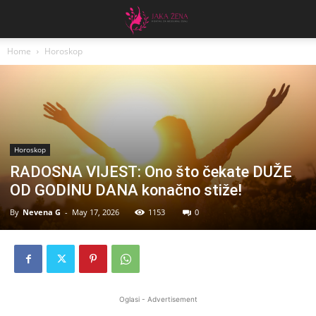
Home
Horoskop
Horoskop
RADOSNA VIJEST: Ono što čekate DUŽE
OD GODINU DANA konačno stiže!
By
Nevena G
-
May 17, 2026
1153
0
Oglasi - Advertisement