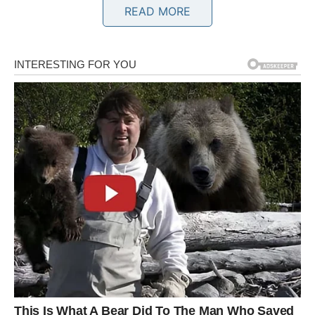
READ MORE
Sudbina vam vraća vjeru u uspjeh
Pred vama su veoma važni trenuci.
BIK
Bikovima dolazi emotivni mir i osjećaj sigurnosti.
Jedna osoba sada jasno pokazuje koliko joj značite i
koliko želi ostati uz vas.
Ljubav vam konačno vraća osmijeh
Pred vama su veoma nježni i posebni trenuci.
BLIZANCI