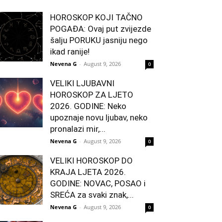
HOROSKOP KOJI TAČNO
POGAĐA: Ovaj put zvijezde
šalju PORUKU jasniju nego
ikad ranije!
Nevena G
-
August 9, 2026
0
VELIKI LJUBAVNI
HOROSKOP ZA LJETO
2026. GODINE: Neko
upoznaje novu ljubav, neko
pronalazi mir,...
Nevena G
-
August 9, 2026
0
VELIKI HOROSKOP DO
KRAJA LJETA 2026.
GODINE: NOVAC, POSAO i
SREĆA za svaki znak,...
Nevena G
-
August 9, 2026
0