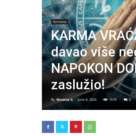
Horoskop
KARMA VRAĆA
davao više ne
NAPOKON DOBI
zaslužio!
By
Nevena G
-
June 8, 2026
1518
0