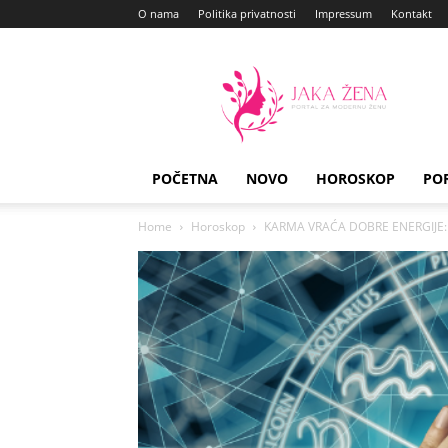
O nama
Politika privatnosti
Impressum
Kontakt
Jaka
Zena
POČETNA
NOVO
HOROSKOP
PO
Home
Horoskop
KARMA VRAĆA DOBRE ENERGIJE: Ko 