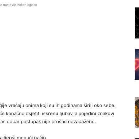
se nastavlja nakon oglasa
je vraćaju onima koji su ih godinama širili oko sebe.
će konačno osjetiti iskrenu ljubav, a pojedini znakovi
edan dobar postupak nije prošao nezapaženo.
ajljepši mogući način.