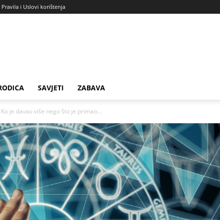
Pravila i Uslovi korištenja
RODICA
SAVJETI
ZABAVA
je davao više nego što je primao...