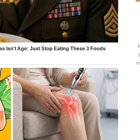
ali mnogo više nego što su primali. Zvijezde sada
vratiti dio svega što ste pružili drugima.
k
.
o
nje. Ono što ste radili iz srca sada počinje da donosi
.