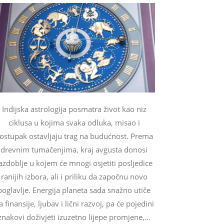
Indijska astrologija posmatra život kao niz
ciklusa u kojima svaka odluka, misao i
ostupak ostavljaju trag na budućnost. Prema
drevnim tumačenjima, kraj avgusta donosi
azdoblje u kojem će mnogi osjetiti posljedice
ranijih izbora, ali i priliku da započnu novo
poglavlje. Energija planeta sada snažno utiče
a finansije, ljubav i lični razvoj, pa će pojedini
znakovi doživjeti izuzetno lijepe promjene,...