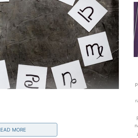
p
r
u posljednje vrijeme konačno isplati. Ljudi kojima ste
n
READ MORE
ste učinili.