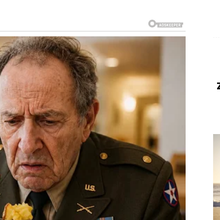
j sigurnosti. Situacije koje su dugo izazivale stres
a odahnete.
jući dobroti i iskrenosti koje su pokazivali prema
oriti veoma važna vrata.