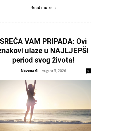
Read more
SREĆA VAM PRIPADA: Ovi
znakovi ulaze u NAJLJEPŠI
period svog života!
Nevena G
August 5, 2026
-
0