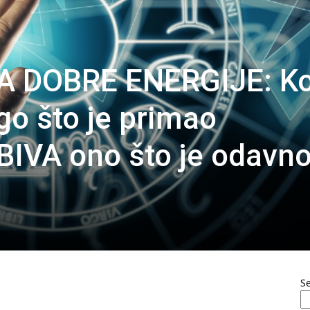
 DOBRE ENERGIJE: Ko
go što je primao
VA ono što je odavn
S