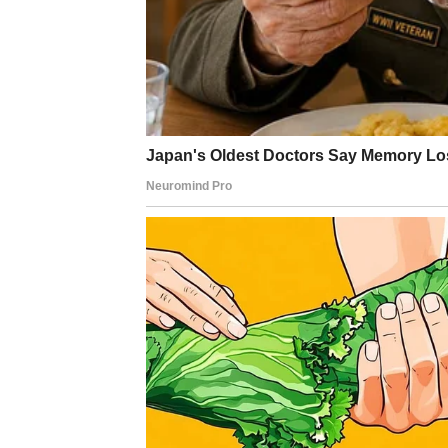
RAK
Rakovi su među znakovima koji su često dav
pokazuju da dolazi vrijeme kada će vam život 
Pred vama su veoma emotivni i lijepi trenuci
LAV
Lavovima dolazi nagrada kroz uspjeh i prizna
rezultate koje više niko ne može ignorisati.
Vrijeme je da uživate u plodovima svog rada
DJEVICA