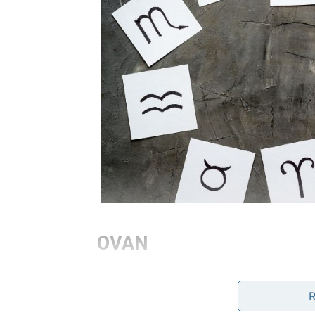
OVAN
Ovnovi će osjetiti da se trud koji su ulagali 
pomogli sada pokazuju koliko cijene ono što 