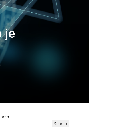
 je
o
earch
Search