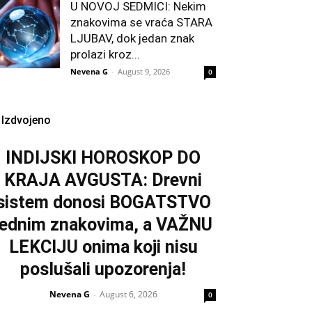
U NOVOJ SEDMICI: Nekim
znakovima se vraća STARA
LJUBAV, dok jedan znak
prolazi kroz...
Nevena G
-
August 9, 2026
0
Izdvojeno
INDIJSKI HOROSKOP DO
KRAJA AVGUSTA: Drevni
sistem donosi BOGATSTVO
jednim znakovima, a VAŽNU
LEKCIJU onima koji nisu
poslušali upozorenja!
Nevena G
August 6, 2026
-
0