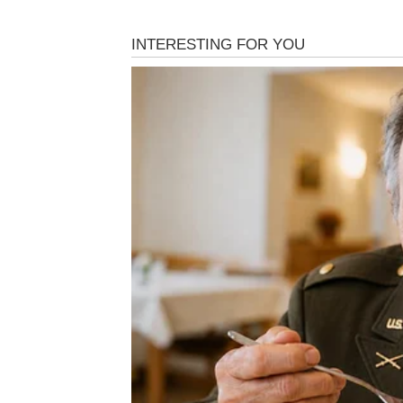
Pred vama su dani priznanja i zadovoljstva.
BIK
Bikovima karma vraća kroz stabilnost i osjeća
počinju da se smiruju.
Ovo je period u kojem ćete konačno moći d
BLIZANCI
Blizanci dobijaju priliku koja dolazi zahvalju
drugima.
Jedan kontakt ili preporuka mogli bi vam otv