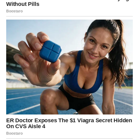
RAK
Rakovima intuicija šalje veoma jasne signale. Ako osjetite
da trebate vjerovati svom osjećaju, nemojte ga ignorisati.
Jedan događaj mogao bi vam potvrditi da ste bili u pravu.
LAV
Lavovima dolazi vijest koja vraća samopouzdanje i
motivaciju. Moguće je priznanje, pohvala ili potvrda da se
trud konačno primjećuje.
Pred vama su veoma pozitivni trenuci.
DJEVICA