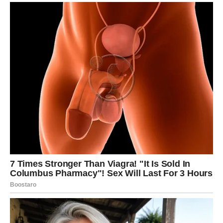
Djevice konačno dobijaju odgovor koji su dugo čekale.
Ono što danas saznate donosi vam mnogo više mira nego
što očekujete.
Vrijeme je za važne odluke.
VAGA