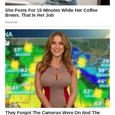
Neki dani prođu bez traga. A neki ostanu zapisani u životu
mnogo duže nego što smo mogli misliti. Upravo takav
utorak je pred nama.