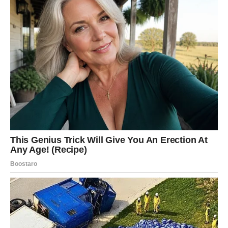
Vagama utorak donosi susret ili poruku koja će ostaviti
snažan utisak. Neko želi da vam kaže mnogo više nego
što pokazuje.
Pred vama je dan koji bi mogao imati poseban značaj za
budućnost.
ŠKORPIJA
Škorpije danas vide stvari mnogo jasnije nego prethodnih
dana. Jedna istina izlazi na vidjelo i daje vam važnu
prednost.
Vjerujte činjenicama koje dolaze do vas.