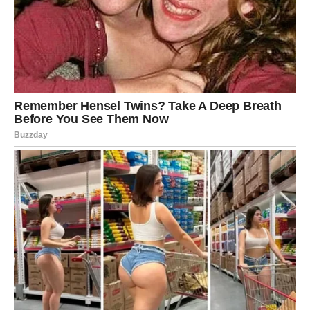
Vodolije očekuje razgovor koji mijenja pogled na jednu
važnu situaciju. Neko vam daje informaciju koja otvara
potpuno novu perspektivu.
Ovo je dan korisnih saznanja.
RIBE
Ribe su znak kojem ovaj utorak ostavlja najdublji trag.
Ono što se danas dogodi možda neće odmah izgledati
posebno, ali će se kasnije pokazati kao jedan od važnijih
trenutaka ovog perioda.
Moguća je vijest, susret, poruka ili odluka koja pokreće
niz događaja koji će vas odvesti mnogo dalje nego što
trenutno možete zamisliti. Najvažnije je da ne ignorišete