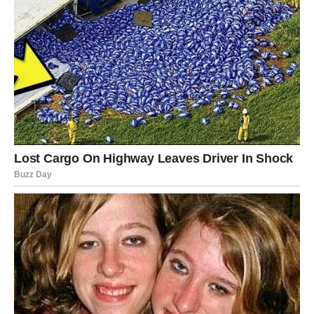
STRIJELAC
Strijelčevima se otvara prilika koja zaslužuje pažnju.
Možda djeluje kao mala stvar, ali bi mogla imati veoma
veliki uticaj na naredni period.
Zvijezde vam savjetuju da budete hrabri.
JARAC
Jarčevi dobijaju potvrdu da su na pravom putu. Poslovna
ili finansijska situacija pokazuje veoma ohrabrujuće
znakove.
Pred vama je dan koji donosi dodatnu sigurnost.
VODOLIJA