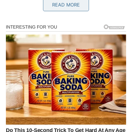
READ MORE
BIK
Bikovi danas osjećaju više sigurnosti i stabilnosti.
Situacija koja vas je brinula počinje da pokazuje znakove
pozitivnog razvoja.
Zvijezde vam donose razlog za optimizam.
BLIZANCI
Blizanci dobijaju korisnu informaciju koja im pomaže da
donesu važnu odluku. Ono što danas saznate moglo bi
imati veći značaj nego što mislite.
Pred vama je dan pun zanimljivih razgovora.