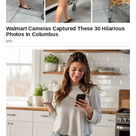
prilike koje vam dolaze jer među njima postoji jedna koja
nosi poseban značaj.
Pred vama je dan koji bi mogao označiti početak veoma
lijepog poglavlja.
Utorak donosi energiju važnih trenutaka koji se na prvi
pogled možda neće činiti velikima, ali će kasnije pokazati
svoju pravu vrijednost. Mnogi znakovi dobijaju priliku da
naprave korak prema nečemu što će imati dugoročan
uticaj na njihov život.
Posebno se izdvajaju Ribe, Vaga i Strijelac, kojima
zvijezde šalju najvažnije poruke i prilike. Ipak, svaki znak
danas dobija mogućnost da prepozna nešto što će
kasnije pamtiti.