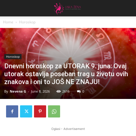
Home
Horoskop
Horoskop
Dnevni horoskop za UTORAK 9. juna: Ovaj
utorak ostavlja poseban trag u životu ovih
znakova i oni to JOŠ NE ZNAJU!
By
Nevena G
-
June 8, 2026
2616
0
Oglasi - Advertisement