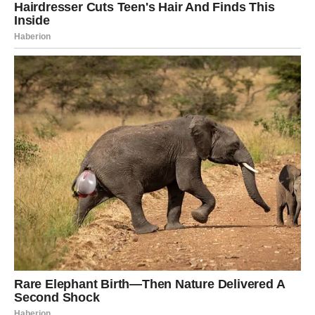
emocija.
Zvijezde sada donose veliki ljubavni blagoslov mnogim
znakovima Zodijaka, ali posebno srećni biće Rakovi, Vage
i Ribe kojima dolazi ljubav kakvu su dugo zaslužili i o kojoj
su često sanjali.
Ovo je period tokom kojeg univerzum spaja ljude kojima
je suđeno da pronađu jedno drugo. Zvijezde poručuju da
otvorite srce i ne bježite od emocija, jer upravo sada
prava ljubav može potpuno promijeniti vaš život.