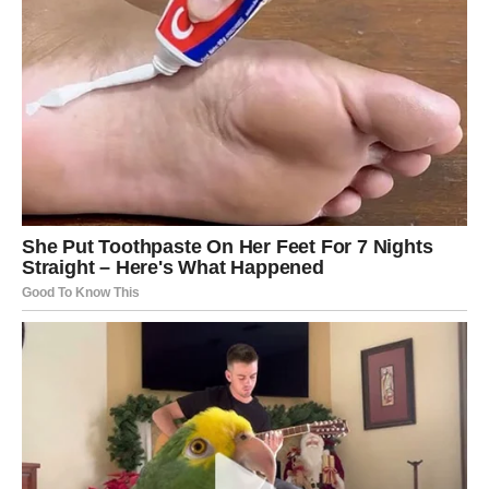
Vage ulaze u jedan od najromantičnijih perioda u
posljednje vrijeme.
Ako ste slobodni, moguće je poznanstvo koje odmah
djeluje sudbinski i veoma posebno.
Srodna duša dolazi u pravo vrijeme
Pred vama su trenuci koje ćete pamtiti cijelog života.
ŠKORPIJA
Pred vama je veoma snažna i strastvena ljubavna priča.
Jedna osoba ulazi u vaš život neočekivano, ali ostavlja
veoma jak trag u vašem srcu.