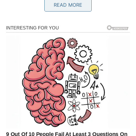
Bikovi konačno dobijaju ljubav koja donosi sigurnost, mir i
READ MORE
osjećaj pripadnosti.
Osoba koja ulazi u vaš život ili ostaje uz vas pokazuje
iskrenost kakvu dugo niste sreli.
Srce konačno pronalazi svoj mir
Pred vama su veoma posebni i nježni trenuci.
BLIZANCI
Zvijezde vam donose neočekivan razgovor ili susret koji
potpuno mijenja vaše emocije.
Moguće je poznanstvo koje odmah djeluje posebno i
drugačije od svega što ste ranije doživjeli.