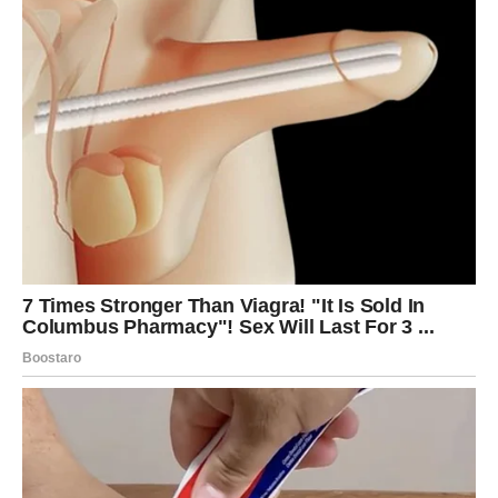
dugo niste imali.
Ljubav vam vraća unutrašnji mir
Pred vama su veoma nježni emotivni trenuci.
VAGA