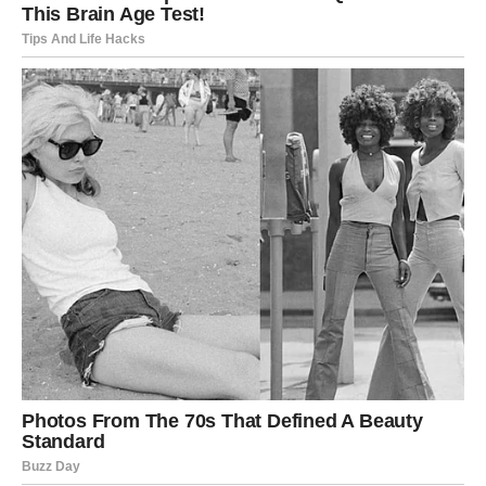
Sudbina vam šalje ljubavno iznenađenje
Pred vama su trenuci koje nećete zaboraviti.
RAK
Rakovi su među znakovima kojima dolazi pravi ljubavni
blagoslov.
Poslije mnogo tuge i razočaranja konačno dolazi osoba
koja vas voli iskreno, bez igrica i lažnih obećanja.
Ljubav kakvu ste zaslužili konačno dolazi
Pred vama su trenuci puni topline, pažnje i sigurnosti.