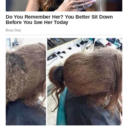
Neko ko vam u početku djeluje potpuno drugačije od
vašeg tipa mogao bi postati veoma važan dio vašeg
života.
Ljubav vam mijenja pogled na budućnost
Pred vama su veoma zanimljivi i posebni trenuci.
RIBE
Ribe konačno dobijaju ljubav kakvu dugo priželjkuju.
Poslije mnogo emotivnih padova dolazi osoba koja vas
prihvata upravo takve kakvi jeste.
Ljubav vam vraća vjeru u sreću
Pred vama su trenuci puni topline, sigurnosti i iskrenih