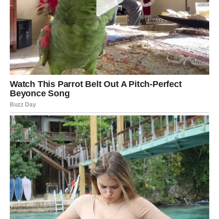
Privlačnost postaje nemoguće ignorisati
Sudbina vam donosi velike emocije.
STRIJELAC
Ljubav vam dolazi kroz spontani susret, druženje ili
izlazak.
Jedna osoba unosi potpuno novu energiju u vaš život i
vraća vam osmijeh.
Sreća dolazi onda kada je najmanje
očekujete
Pred vama su veoma uzbudljivi trenuci.