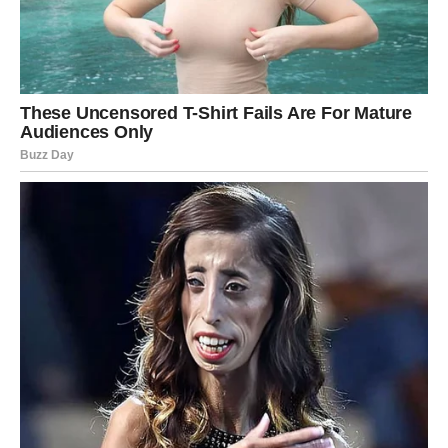
JARAC
Jarčevi konačno upoznaju osobu koja razumije njihovu
potrebu za sigurnošću i ozbiljnom vezom.
Pred vama je ljubav koja ima budućnost i donosi
stabilnost.
Srce bira ono što traje
Pred vama su veoma posebni emotivni dani.
VODOLIJA
Zvijezde vam donose neočekivanu ljubavnu priču.