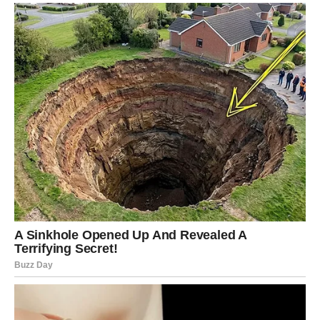
LAV
Vi ćete privlačiti pažnju gdje god da se pojavite.
Jedna osoba potpuno će biti očarana vašom energijom i
harizmom.
Srce vam ulazi u veoma sretan period
Pred vama su veoma romantični i strastveni trenuci.
DJEVICA
Pred vama su dani tokom kojih ćete konačno prestati
skrivati emocije i dozvoliti sebi da budete srećni.
Jedna osoba pokazuje vam poštovanje i iskrenost kakvu