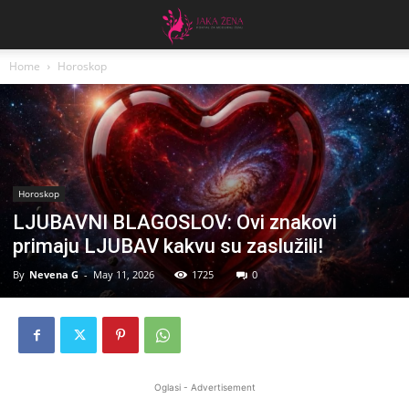
Home
Horoskop
Horoskop
LJUBAVNI BLAGOSLOV: Ovi znakovi
primaju LJUBAV kakvu su zaslužili!
By
Nevena G
-
May 11, 2026
1725
0
Oglasi - Advertisement