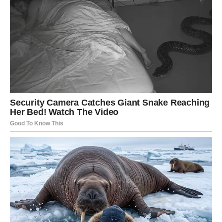
Zvijezde vam donose veoma lijepu ljubavnu energiju i
mnogo više pažnje nego ranije.
Ako ste slobodni, moguće je poznanstvo koje odmah budi
emocije.
Ljubav vam dolazi sa razlogom
Pred vama su trenuci koje ćete dugo pamtiti.
ŠKORPIJA
Pred vama je dan pun intuicije i unutrašnjih osjećaja koji
vas neće prevariti.
Na poslovnom planu moguće su veoma važne vijesti.