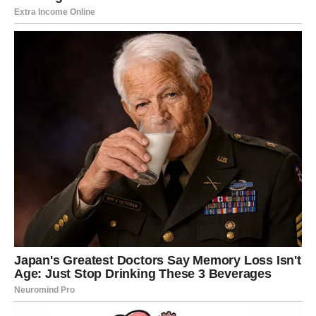
Danas obratite pažnju na ono što vam ljudi govore.
RAK
Rakovi danas osjećaju veoma snažne emocije i potrebu
za iskrenim razgovorima.
Na ljubavnom planu dolazi mnogo više pažnje i nježnosti
nego ranije.
Srce vam pokazuje pravi put
Pred vama su veoma emotivni i posebni trenuci.
LAV