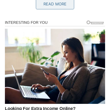
READ MORE
Jedna osoba pokazuje vam koliko joj značite i vraća vam
vjeru u iskrene emocije.
Sreća dolazi onda kada je najpotrebnija
Pred vama su trenuci puni topline i zadovoljstva.
BLIZANCI
Zvijezde vam donose zanimljive poruke, susrete i
neočekivane razgovore.
Moguće je i javljanje osobe koju dugo niste mogli
zaboraviti.
Sudbina vam šalje važan znak