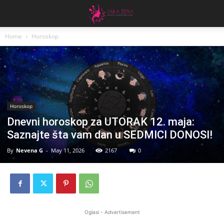
Home
Horoskop
Horoskop
Dnevni horoskop za UTORAK 12. maja:
Saznajte šta vam dan u SEDMICI DONOSI!
By
Nevena G
-
May 11, 2026
2167
0
Oglasi - Advertisement