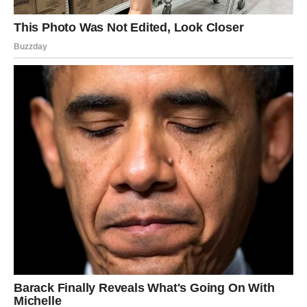
Jedna osoba mogla bi vas potpuno iznenaditi svojim
ponašanjem.
Promjene vam donose sreću
Pred vama su dani tokom kojih ništa neće biti slučajno.
RIBE
Ribe ulaze u veoma emotivan i nježan dan.
Jedna osoba pokazuje koliko joj značite, a vi konačno
osjećate veliko olakšanje.
Sudbina vam vraća osmijeh
Pred vama su trenuci puni topline i iskrenih emocija.