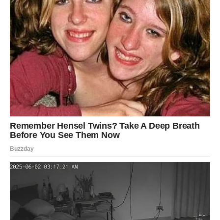
Na ljubavnom planu dolazi iskren razgovor koji vam
donosi olakšanje.
Istina vam vraća mir
Danas konačno dobijate odgovor koji ste dugo čekali.
VAGA