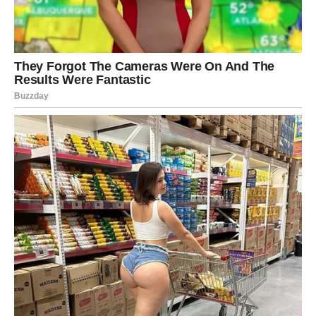
JARAC
Jarčevi konačno osjećaju mnogo više sigurnosti i
stabilnosti nego prethodnih dana.
Poslovni život donosi osjećaj napretka, dok ljubavni
odnosi postaju mnogo mirniji.
Trud vam donosi nagradu
Sav trud koji ulažete sada polako donosi rezultate.
VODOLIJA
Zvijezde vam donose neočekivane susrete i veoma
zanimljive razgovore.