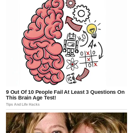
Vi ste znak kojem utorak donosi veliku sreću i veoma
pozitivne vijesti.
Na poslovnom planu moguće su promjene koje vam
otvaraju potpuno nova vrata uspjeha.
Vrijeme velikog uspjeha
Sve ono što danas dolazi može imati veliki značaj za
budućnost.
DJEVICA
Pred vama je dan tokom kojeg ćete mnogo jasnije vidjeti
jednu situaciju koja vas dugo zbunjuje.