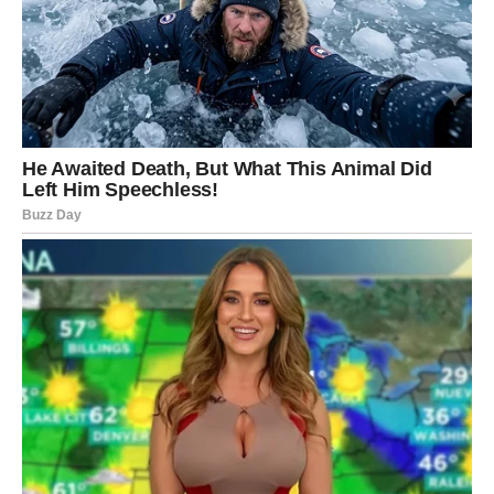
Sudbina vas vodi prema promjeni
Danas pažljivo slušajte svoj unutrašnji glas.
STRIJELAC
Utorak vam donosi mnogo energije, druženja i spontanih
događaja.
Moguće je novo poznanstvo koje vam potpuno mijenja
raspoloženje.
Sreća dolazi kroz spontane trenutke
Najljepše stvari danas dolaze potpuno neplanirano.