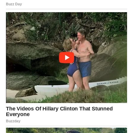
Utorak 12. maja donosi snažne poruke sudbine, važne
razgovore i prilike koje mnogim znakovima mogu
potpuno promijeniti raspoloženje i budućnost. Posebno
srećni biće Lavovi, Rakovi i Jarčevi kojima zvijezde
donose uspjeh, ljubav i osjećaj da konačno ulaze u
mnogo sretniji period života.
Ovo je dan tokom kojeg treba vjerovati intuiciji i pažljivo
posmatrati znakove koje vam život šalje, jer upravo oni
mogu otkriti šta vas čeka u narednom periodu.