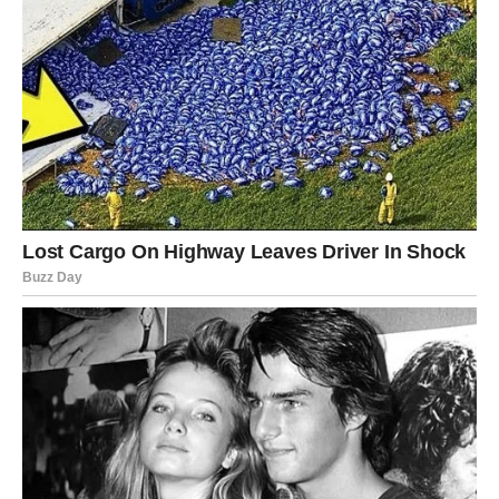
Ljubavni život donosi stabilnost i osjećaj da ste konačno
pronašli osobu koja vas razumije. Slobodni Jarčevi mogli
bi upoznati nekoga s kim će odmah uspostaviti snažnu
emotivnu povezanost. Zauzeti će riješiti sve
nesporazume i još više učvrstiti svoju vezu.
Vodolija
Vi ste među znakovima kojima sudbina priprema poseban
ljubavni preokret. Slobodne Vodolije imaju velike izglede
da upoznaju osobu koja će unijeti potpuno novu radost u
njihov život. Oni koji su već u vezi uživat će u mnogo više
nježnosti, pažnje i zajedničkih trenutaka.
Ribe