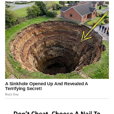
godine. Zvijezde vam donose susret koji bi mogao
promijeniti vaš emotivni život. Slobodne Vage osjetit će
posebnu povezanost s osobom koju upoznaju, dok će
zauzeti uživati u skladnom odnosu punom romantike i
međusobnog povjerenja.
Škorpija