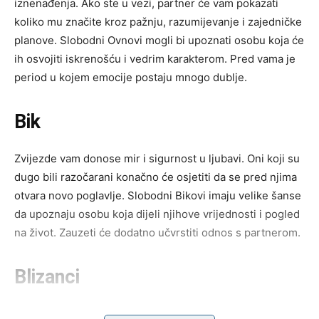
iznenađenja. Ako ste u vezi, partner će vam pokazati
koliko mu značite kroz pažnju, razumijevanje i zajedničke
planove. Slobodni Ovnovi mogli bi upoznati osobu koja će
ih osvojiti iskrenošću i vedrim karakterom. Pred vama je
period u kojem emocije postaju mnogo dublje.
Bik
Zvijezde vam donose mir i sigurnost u ljubavi. Oni koji su
dugo bili razočarani konačno će osjetiti da se pred njima
otvara novo poglavlje. Slobodni Bikovi imaju velike šanse
da upoznaju osobu koja dijeli njihove vrijednosti i pogled
na život. Zauzeti će dodatno učvrstiti odnos s partnerom.
Blizanci
Pred vama su sedmice pune zanimljivih susreta i iskrenih