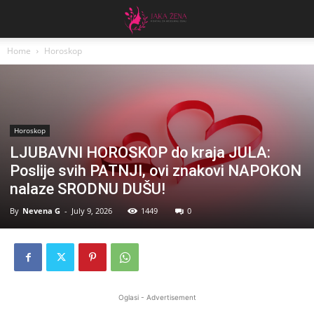
Home
Horoskop
Horoskop
LJUBAVNI HOROSKOP do kraja JULA:
Poslije svih PATNJI, ovi znakovi NAPOKON
nalaze SRODNU DUŠU!
By
Nevena G
-
July 9, 2026
1449
0
Oglasi - Advertisement