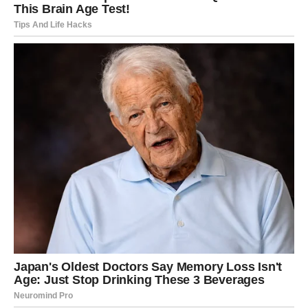
Ljubavni život ulazi u mnogo ljepšu fazu. Partner će vam
posvetiti više pažnje nego ranije, a slobodni Lavovi mogli
bi upoznati osobu koja će ih osvojiti već pri prvom
susretu. Zvijezde vam donose mnogo romantike i razloga
za osmijeh.
Djevica
Do kraja jula shvatit ćete koliko iskren razgovor može
promijeniti odnos. Ako ste u vezi, riješit ćete nesuglasice
koje su vas opterećivale. Slobodne Djevice imaju priliku
upoznati osobu koja će ih osvojiti poštovanjem, pažnjom i
ozbiljnim namjerama.
Vaga
Pred vama je jedan od najljepših ljubavnih perioda ove