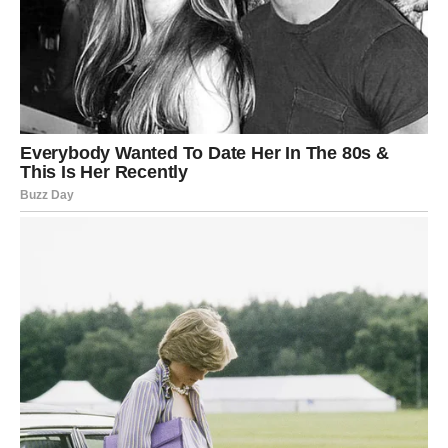
Do kraja jula emocije će biti snažnije nego ikada.
Slobodne Ribe mogle bi upoznati osobu koja će ih osvojiti
toplinom, iskrenošću i razumijevanjem. Zauzeti će osjetiti
kako njihov odnos postaje još skladniji, a zajednički
planovi donijet će im dodatnu sreću.