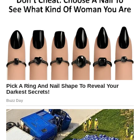
Vaše srce konačno ostavlja iza sebe stare rane. Ljubavni
odnosi postaju mnogo iskreniji, a partner će vam pokazati
koliko mu je stalo do vas. Slobodne Škorpije mogle bi
započeti vezu koja će se razvijati prirodno i donijeti
osjećaj sigurnosti koji dugo nisu imale.
Strijelac
Pred vama su sedmice pune lijepih emocija. Ako ste
slobodni, moguće je poznanstvo koje će vam vratiti vjeru
u ljubav. Oni koji su u vezi osjetit će novu bliskost i
zajedno praviti planove za budućnost. Zvijezde vam
donose mnogo razloga za sreću.
Jarac