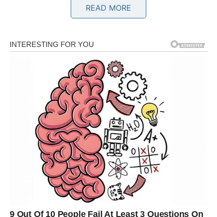
READ MORE
razgovora. Jedna osoba mogla bi ući u vaš život sasvim
neočekivano i probuditi emocije za koje ste mislili da više
ne postoje. Ako ste u vezi, očekuje vas više bliskosti i
međusobnog razumijevanja.
Rak
Vi ste među znakovima kojima zvijezde donose najveću
ljubavnu sreću do kraja jula. Slobodni Rakovi imaju velike
šanse da upoznaju svoju srodnu dušu i započnu vezu
koja će obilježiti njihovu budućnost. Oni koji su već
zauzeti uživat će u periodu ispunjenom nježnošću,
povjerenjem i zajedničkim planovima.
Lav