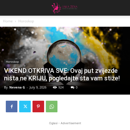
Home
Horoskop
Horoskop
VIKEND OTKRIVA SVE: Ovaj put zvijezde
ništa ne KRIJU, pogledajte šta vam stiže!
By
Nevena G
-
July 9, 2026
924
0
Oglasi - Advertisement