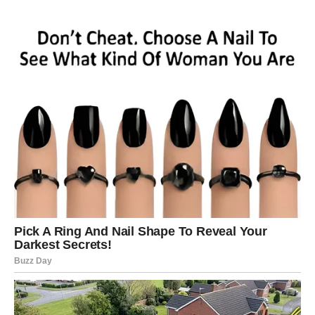
Vaga
Pred vama su dani puni lijepih iznenađenja. Jedna želja
mogla bi vam se ostvariti upravo onda kada se tome
najmanje nadate. Ljubavni život ispunjen je pažnjom i
nježnošću, a slobodne Vage imaju velike šanse upoznati
osobu s kojom će odmah osjetiti posebnu povezanost.
Škorpija