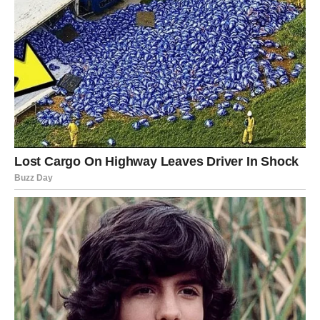
Pred vama su dani u kojima ćete jasno vidjeti rezultate
svog rada. Poslovna situacija postaje mnogo stabilnija, a
finansije sigurnije. U ljubavi vas očekuju iskreni razgovori
i više zajedničkih trenutaka s partnerom. Slobodni
Jarčevi mogli bi obnoviti kontakt s osobom iz prošlosti.
Vodolija
Zvijezde vam pripremaju vikend koji ćete dugo pamtiti.
Jedna vijest ili susret potpuno će promijeniti vaše
raspoloženje. Poslovna situacija razvija se odlično, a
ljubavni život donosi mnogo nježnosti i sreće. Slobodne
Vodolije imaju velike šanse za posebno poznanstvo.
Ribe