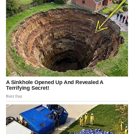
Vikend vam donosi mnogo razloga za zadovoljstvo.
Poslovni razgovori razvijat će se u vašu korist, a
finansijska situacija bit će mnogo bolja nego ranije.
Ljubavni odnosi postaju skladniji i iskreniji, što će vam
donijeti osjećaj sigurnosti i mira.
Strijelac
Vi ste među najvećim sretnicima ovog vikenda. Zvijezde
vam donose uspjeh na više životnih polja. Poslovni
planovi ostvarivat će se bez većih prepreka, finansije će
biti u usponu, a ljubavni život donosi mnogo radosti.
Slobodni Strijelčevi mogli bi upoznati osobu koja će
obilježiti naredni period njihovog života.
Jarac