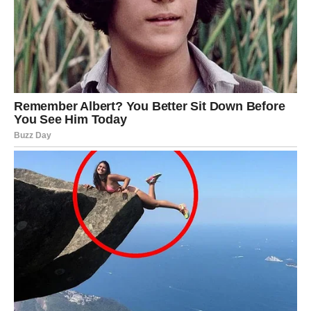
Pred vama su mirni, ali veoma lijepi dani. Poslovne
obaveze završavat ćete bez većih problema, a finansijska
situacija postaje stabilnija. Ljubavni život donosi mnogo
topline, pažnje i osjećaj da ste okruženi ljudima koji vas
iskreno cijene.