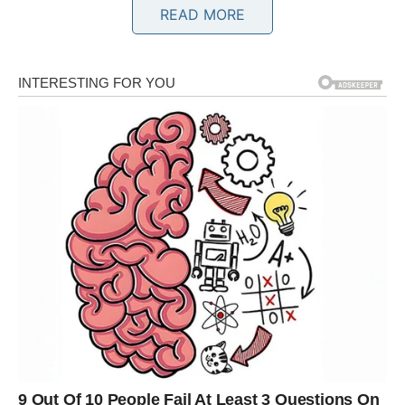
READ MORE
razgovora. Jedna osoba mogla bi vam dati ideju koja će
imati veliki značaj za budućnost. Ljubavni život donosi
mnogo vedrine, a slobodni Blizanci mogli bi započeti
komunikaciju koja će vrlo brzo postati mnogo ozbiljnija.
Rak
Vi ste među znakovima kojima vikend donosi posebno
lijepe trenutke. Partner će vas iznenaditi pažnjom i
podrškom, dok slobodni Rakovi imaju velike šanse za
novo poznanstvo koje će probuditi snažne emocije.
Poslovni planovi također se razvijaju mnogo bolje nego
što ste očekivali.
Lav