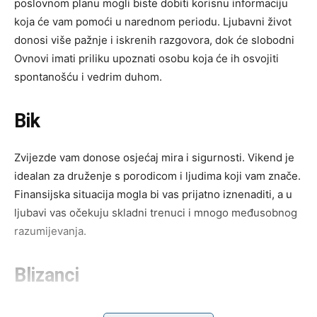
poslovnom planu mogli biste dobiti korisnu informaciju
koja će vam pomoći u narednom periodu. Ljubavni život
donosi više pažnje i iskrenih razgovora, dok će slobodni
Ovnovi imati priliku upoznati osobu koja će ih osvojiti
spontanošću i vedrim duhom.
Bik
Zvijezde vam donose osjećaj mira i sigurnosti. Vikend je
idealan za druženje s porodicom i ljudima koji vam znače.
Finansijska situacija mogla bi vas prijatno iznenaditi, a u
ljubavi vas očekuju skladni trenuci i mnogo međusobnog
razumijevanja.
Blizanci
Pred vama su dani puni zanimljivih susreta i korisnih