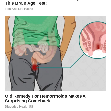
Pred vama je vikend pun uspjeha i dobrih vijesti.
Finansijska situacija postaje mnogo stabilnija, a moguće
su i lijepe vijesti vezane za posao. Ljubavni život donosi
mnogo romantike i zajedničkih planova. Osjećat ćete da
vam gotovo sve ide u prilog.
Djevica
Zvijezde vam donose olakšanje i osjećaj da se problemi
polako rješavaju. Vikend je idealan za odmor i razgovore
s ljudima kojima vjerujete. U ljubavi dolazi više iskrenosti
i topline, dok će poslovne obaveze biti mnogo lakše nego
što ste očekivali.