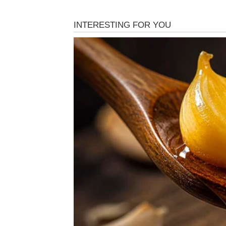
OVAN – STRAST KOJA T
Ovnovi ulaze u nedelju snažne strasti i jasnih
tera da budete zreliji nego inače. Ako ste u 
budućnosti. Moguće je pitanje zajedničkih p
Ako ste slobodni, privlači vas osoba koja je 
morate odlučiti da li želite avanturu ili stabil
Ova nedelja vas uči da ljubav nije takmičenj