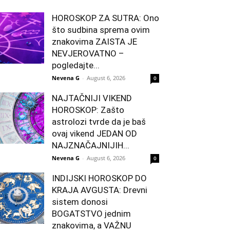
HOROSKOP ZA SUTRA: Ono
što sudbina sprema ovim
znakovima ZAISTA JE
NEVJEROVATNO –
pogledajte...
Nevena G
-
August 6, 2026
0
NAJTAČNIJI VIKEND
HOROSKOP: Zašto
astrolozi tvrde da je baš
ovaj vikend JEDAN OD
NAJZNAČAJNIJIH...
Nevena G
-
August 6, 2026
0
INDIJSKI HOROSKOP DO
KRAJA AVGUSTA: Drevni
sistem donosi
BOGATSTVO jednim
znakovima, a VAŽNU