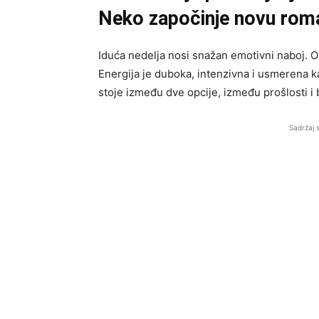
Neko započinje novu rom
Iduća nedelja nosi snažan emotivni naboj. Ov
Energija je duboka, intenzivna i usmerena k
stoje između dve opcije, između prošlosti i 
Sadržaj 