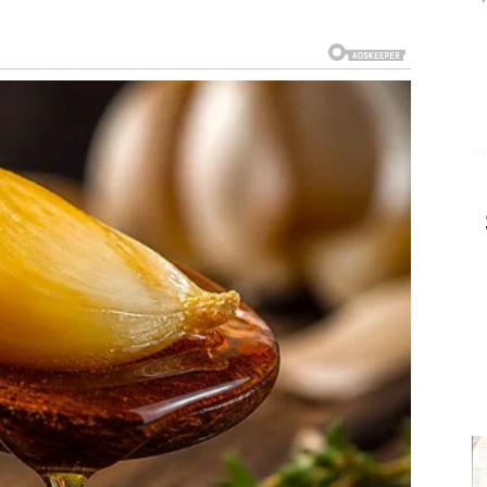
RAŽI DEFINICIJU
 odluka. Vi ne volite da čekate, ali sada vas situacija
vezi, partner može tražiti ozbiljan razgovor o
lanova, preseljenja, pa čak i dugoročnih obaveza.
snažna, samostalna i direktna. Hemija je jaka, ali sada
nost.
e – već saradnja.