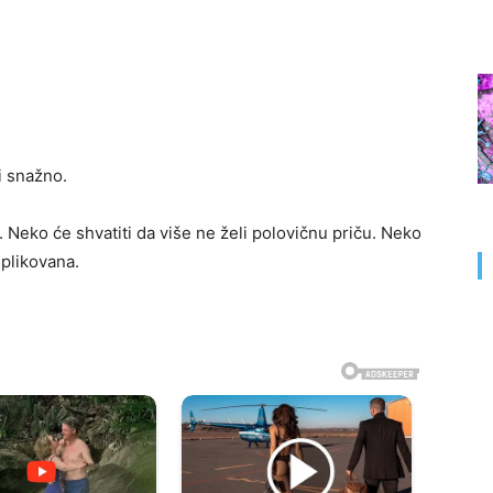
i snažno.
 Neko će shvatiti da više ne želi polovičnu priču. Neko
mplikovana.