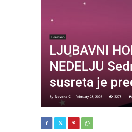
Horoskop
LJUBAVNI HO
NEDELJU Sedm
susreta je pr
By
Nevena G
-
February 28, 2026
3273