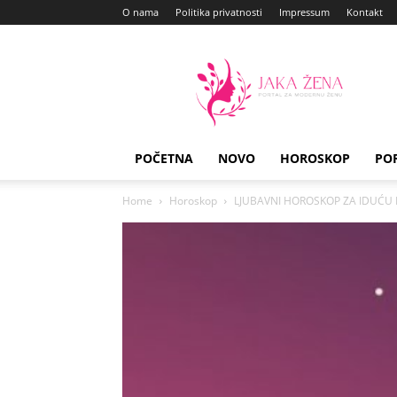
O nama
Politika privatnosti
Impressum
Kontakt
Jaka
Zena
POČETNA
NOVO
HOROSKOP
PO
Home
Horoskop
LJUBAVNI HOROSKOP ZA IDUĆU NED