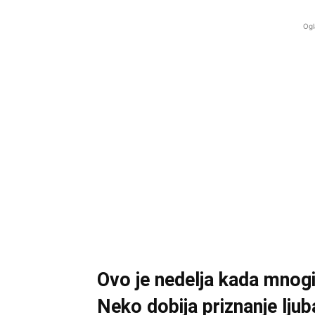
Ogl
Ovo je nedelja kada mnogi
Neko dobija priznanje ljub