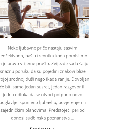
Neke ljubavne priče nastaju sasvim
neočekivano, baš u trenutku kada pomislimo
a je pravo vrijeme prošlo. Zvijezde sada šalju
snažnu poruku da su pojedini znakovi bliže
vojoj srodnoj duši nego ikada ranije. Dovoljan
će biti samo jedan susret, jedan razgovor ili
jedna odluka da se otvori potpuno novo
poglavlje ispunjeno ljubavlju, povjerenjem i
zajedničkim planovima. Predstojeći period
donosi sudbinska poznanstva,...