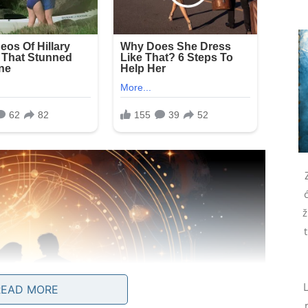
ž
L
READ MORE