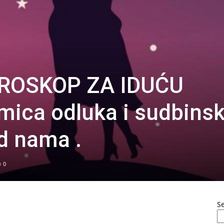
ROSKOP ZA IDUĆU
ica odluka i sudbinsk
ed nama .
0
S