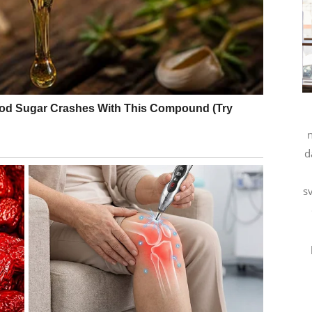
ŽI TEMELJ
želite sigurnost, a sada dolazi trenutak kada se odnos
okazati spremnost na ozbiljan korak – ali i vi morate
d
luje pouzdano i zrelo. Ovo nije strast na prvi pogled,
s
postepeno.
snagu da birate bez slabosti.
a.
IJA KOJA MENJA SVE