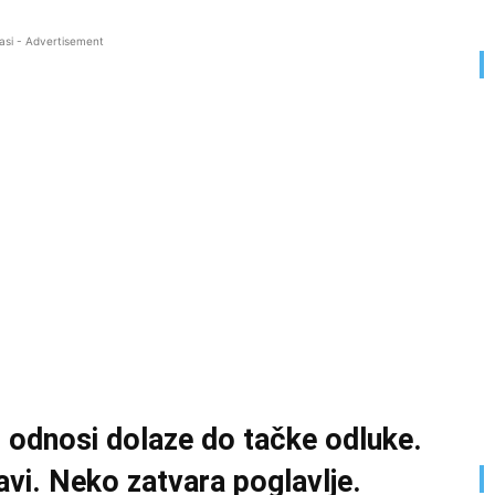
asi - Advertisement
 odnosi dolaze do tačke odluke.
avi. Neko zatvara poglavlje.