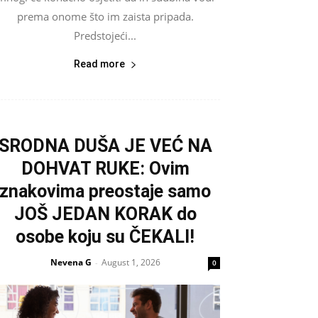
prema onome što im zaista pripada.
Predstojeći...
Read more
SRODNA DUŠA JE VEĆ NA
DOHVAT RUKE: Ovim
znakovima preostaje samo
JOŠ JEDAN KORAK do
osobe koju su ČEKALI!
Nevena G
August 1, 2026
-
0