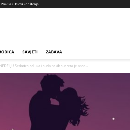
Pravila i Uslovi korištenja
RODICA
SAVJETI
ZABAVA
ELJU Sedmica odluka i sudbinskih susreta je pred...