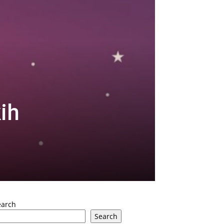
ih
earch
Search