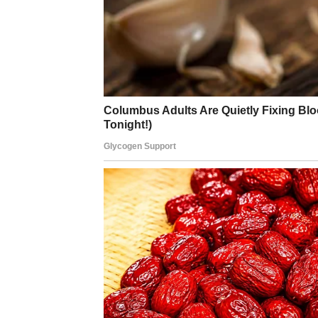
Ključ: Pokažite ranjivost, ne samo snagu.
BIK – LJUBAV KOJA TRA
Bik ulazi u sedmicu ozbiljnih razgovora. Vi 
mora definisati. Ako ste u vezi, partner će p
pokazati emocije, ne samo stabilnost.
Slobodni Bikovi mogu upoznati osobu koja de
već osećaj mira i poverenja koji se razvija 
Ako se javi neko iz prošlosti, vi sada imate 
Ključ: Ljubav mora biti sigurna luka, ne oluj
BLIZANCI – KOMUNIKAC