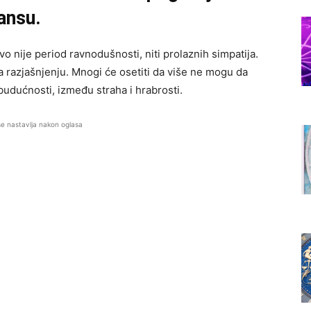
ansu.
o nije period ravnodušnosti, niti prolaznih simpatija.
a razjašnjenju. Mnogi će osetiti da više ne mogu da
budućnosti, između straha i hrabrosti.
se nastavlja nakon oglasa