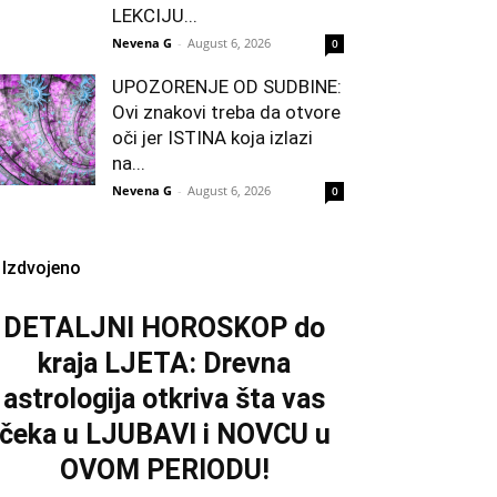
LEKCIJU...
Nevena G
-
August 6, 2026
0
UPOZORENJE OD SUDBINE:
Ovi znakovi treba da otvore
oči jer ISTINA koja izlazi
na...
Nevena G
-
August 6, 2026
0
Izdvojeno
DETALJNI HOROSKOP do
kraja LJETA: Drevna
astrologija otkriva šta vas
čeka u LJUBAVI i NOVCU u
OVOM PERIODU!