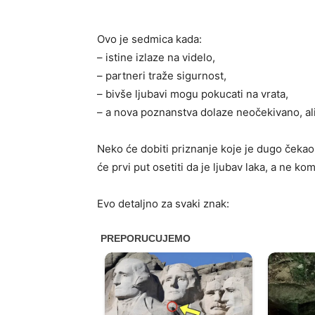
Ovo je sedmica kada:
– istine izlaze na videlo,
– partneri traže sigurnost,
– bivše ljubavi mogu pokucati na vrata,
– a nova poznanstva dolaze neočekivano, al
Neko će dobiti priznanje koje je dugo čekao.
će prvi put osetiti da je ljubav laka, a ne ko
Evo detaljno za svaki znak: