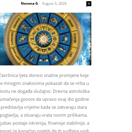
Nevena G
August 3, 2026
-
0
Završnica ljeta donosi snažne promjene koje
će mnogim znakovima pokazati da se ništa u
ivotu ne događa slučajno. Drevna astrološka
tumačenja govore da upravo ovaj dio godine
predstavlja vrijeme kada se zatvaraju stara
poglavlja, a otvaraju vrata novim prilikama.
jubav postaje iskrenija, finansije stabilnije, a
mnogi će konačno osjetiti da ih sudbina vodi