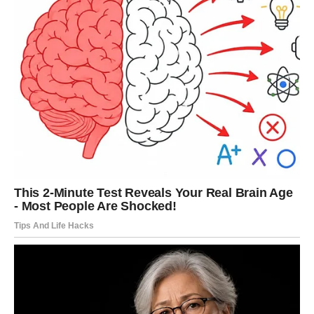
Lav dobija energiju podrške.
Ljubav:
Strast i više pažnje. Slobodni Lavovi privlače
nove ljude.
Posao:
Pohvala ili prilika za isticanje.
Lekcija:
Pokažite i nežnost, ne samo snagu.
DEVICA – ČIŠĆENJE I NOVI
POČETAK
Devica ulazi u fazu završetaka.
Ljubav:
Jasnoća – ili ozbiljan korak napred, ili raskid sa
nečim što nema perspektivu.
osao:
Organizacija i stabilnost.
Lekcija:
Ne analizirajte do iscrpljenosti.