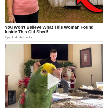
Ljubav:
Nova osoba ili povratak stare priče.
Posao:
Ideja koja može prerasti u projekat.
Lekcija:
Sloboda dolazi kroz odgovornost.
JARAC – REZULTATI DOLAZE
Jarac vidi konkretne pomake.
Ljubav:
Stabilnost i ozbiljni planovi.
Posao:
Priznanje za trud.
Lekcija:
Podelite emocije, ne držite ih u sebi.
VODOLIJA – IZNENAĐENJE I
PROMENA
Vodolija ulazi u dekadu neočekivanih obrta.