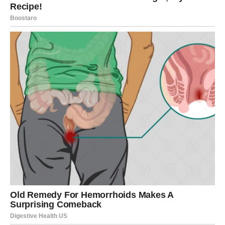
KONKRETNI PLANOVI
Bik ulazi u dekadu razmišljanja o budućnosti.
Ljubav:
Ozbiljni razgovori, moguće pomirenje ili
učvršćivanje veze.
Posao:
Fokus na finansijama i dugoročnim projektima.
Lekcija:
Ne vraćajte se na staro iz nostalgije.
BLIZANCI – KOMUNIKACIJA
KOJA MENJA SVE
Blizanci u ovoj dekadi imaju najviše poruka, razgovora i
novih kontakata.
Ljubav:
Flert, javljanje bivše osobe ili novo poznanstvo.
Posao:
Važna informacija ili ponuda.