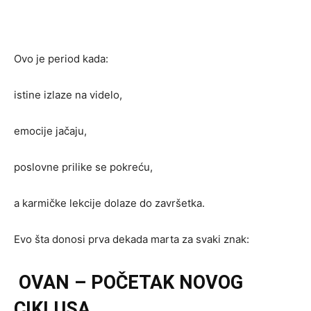
Ovo je period kada:
istine izlaze na videlo,
emocije jačaju,
poslovne prilike se pokreću,
a karmičke lekcije dolaze do završetka.
Evo šta donosi prva dekada marta za svaki znak:
OVAN – POČETAK NOVOG
CIKLUSA