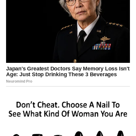
VAGA – ODLUKE KOJE SE NE
ODLAŽU
Vaga stoji pred izborom.
Ljubav:
Važan razgovor o balansu i budućnosti.
Posao:
Pregovori ili dogovori.
Lekcija:
Birajte sebe bez griže savesti.
ŠKORPIJA – ISTINA I
INTENZITET
Škorpija prolazi kroz snažne emotivne trenutke.
Ljubav:
Moguće razotkrivanje nečega skrivenog.