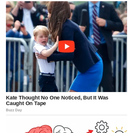
Lekcija:
Iskrenost vam donosi napredak.
RAK – EMOTIVNO
RAZJAŠNJENJE
Rak ulazi u period kada mora da posluša intuiciju.
Ljubav:
Razgovor koji rešava dilemu. Moguće zatvaranje
jednog poglavlja.
Posao:
Razmišljanje o promeni pravca.
Lekcija:
Ne nosite tuđe emocije na svojim leđima.
LAV – PRIZNANJE I PONOVNO
SAMOPOUZDANJE