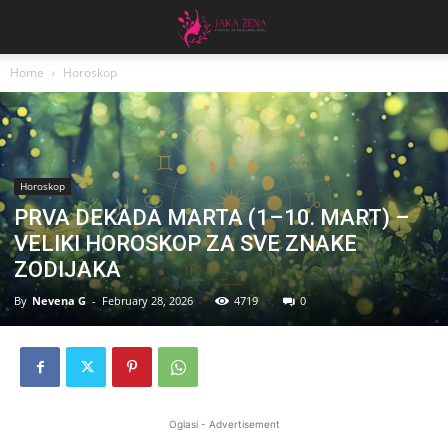
Home
Horoskop
Horoskop
PRVA DEKADA MARTA (1–10. MART) –
VELIKI HOROSKOP ZA SVE ZNAKE
ZODIJAKA
By
Nevena G
-
February 28, 2026
4719
0
Oglasi - Advertisement