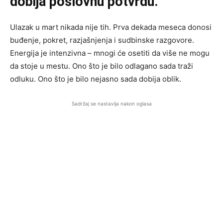
dobija poslovnu potvrdu.
Ulazak u mart nikada nije tih. Prva dekada meseca donosi
buđenje, pokret, razjašnjenja i sudbinske razgovore.
Energija je intenzivna – mnogi će osetiti da više ne mogu
da stoje u mestu. Ono što je bilo odlagano sada traži
odluku. Ono što je bilo nejasno sada dobija oblik.
Sadržaj se nastavlja nakon oglasa