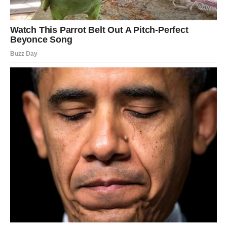
Ljubav:
Susret ili poruka koja menja tok emocija.
Posao:
Nova ideja donosi preokret.
Lekcija:
Ne bežite od vezivanja.
RIBE – ROMANTIČNA I
INTUITIVNA FAZA
Ribe osećaju pojačanu intuiciju.
Ljubav:
Moguć sudbinski susret ili produbljivanje veze.
Posao:
Kreativnost donosi uspeh.
Lekcija:
Ne idealizujte previše.