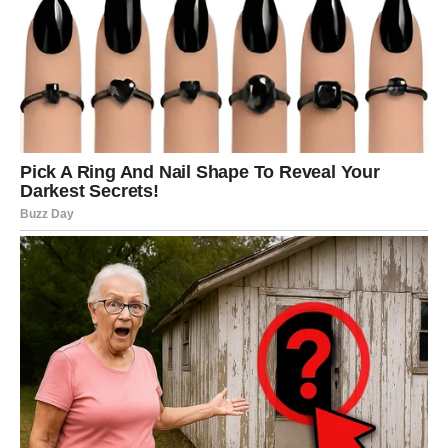
Posao:
Intuicija vas vodi ka pravoj odluci.
Lekcija:
Ne testirajte ljubav sumnjom.
STRELAC – NOVI HORIZONTI
Strelac oseća potrebu za promenom.