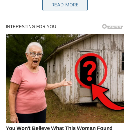
READ MORE
JARAC – Kada vam sve ide od
ruke, bez borbe
Jarac ulazi u februar sa energijom kakvu dugo nije
osećao. Ako ste mesecima, pa čak i godinama imali
osećaj da se borite protiv vetrenjača, da sve morate sami
i da vam ništa ne dolazi lako – ovaj mesec briše taj
obrazac.
Sve što započnete, dobija tok. Sve što
dotaknete, razvija se.