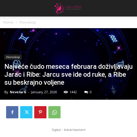
Home
Horoskop
Horoskop
Najveće čudo meseca februara doživljavaju
Jarac i Ribe: Jarcu sve ide od ruke, a Ribe
su beskrajno voljene
By
Nevena G
-
January 27, 2026
1442
0
Oglasi - Advertisement