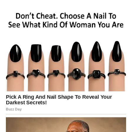
Najveće čudo za Jarca nije samo spoljašnji uspeh, već
unutrašnji mir. Po prvi put posle dužeg vremena, nemate
osećaj da morate sve da držite pod kontrolom. Život
sarađuje s vama. Svakodnevne obaveze se rešavaju
lakše, prepreke se same sklanjaju, a vi imate utisak da ste
tačno tamo gde treba da budete
.
Ovo je mesec u kojem Jarac shvata da više ne mora da
dokazuje svoju vrednost kroz iscrpljivanje. Dovoljno je da
bude ono što jeste – odgovoran, stabilan i istrajan.
Univerzum to nagrađuje.
RIBE – Biti beskrajno voljen, bez
uslova
Za Ribe, februar donosi čudo srca. Ako postoji znak koji