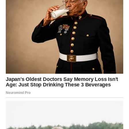
ovog meseca oseća ljubav u njenom najčistijem obliku –
to su Ribe. Ovo nije samo romantična ljubav, već
duboka
emotivna povezanost
, osećaj da ste prihvaćeni, viđeni i
voljeni baš takvi kakvi jeste.
Ljubav koja leči
Ribe tokom februara ulaze u period u kojem ljubav
prestaje da boli, da zbunjuje ili da zahteva žrtvu. Ako ste
u vezi, odnos postaje mekši, topliji i dublji. Partner
pokazuje više razumevanja, pažnje i nežnosti. Ako ste
slobodni, moguće je upoznavanje osobe koja vas voli
prirodno, bez potrebe da se menjate ili dokazujete.
Ovo je mesec u kojem Ribe shvataju da
ne moraju da se
bore za ljubav
. Ljubav dolazi sama – tiho, ali snažno, i
ostaje.