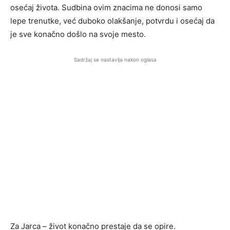
osećaj života. Sudbina ovim znacima ne donosi samo
lepe trenutke, već duboko olakšanje, potvrdu i osećaj da
je sve konačno došlo na svoje mesto.
Sadržaj se nastavlja nakon oglasa
Za Jarca – život konačno prestaje da se opire.