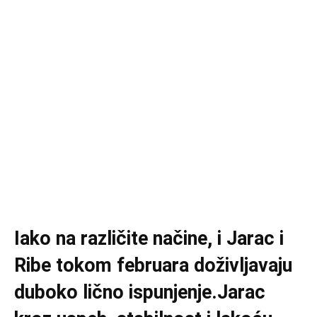
Iako na različite načine, i Jarac i
Ribe tokom februara doživljavaju
duboko lično ispunjenje.Jarac