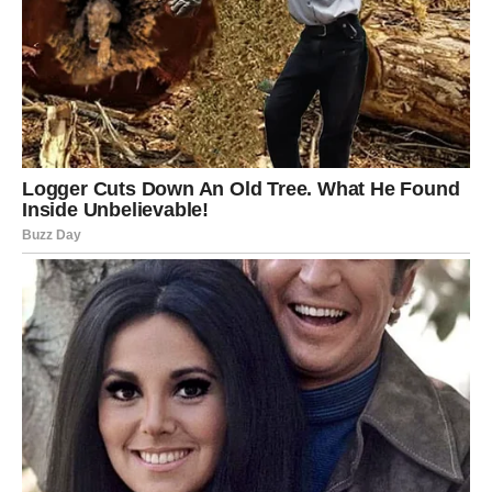
Čak i u svakodnevnim odnosima – sa porodicom,
prijateljima, okruženjem – osećate više topline i podrške.
Kao da vas univerzum grli i poručuje:
siguran/na si,
voljen/a si
.