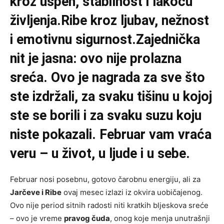
kroz uspeh, stabilnost i lakoću
življenja.Ribe kroz ljubav, nežnost
i emotivnu sigurnost.Zajednička
nit je jasna: ovo nije prolazna
sreća. Ovo je nagrada za sve što
ste izdržali, za svaku tišinu u kojoj
ste se borili i za svaku suzu koju
niste pokazali. Februar vam vraća
veru – u život, u ljude i u sebe.
Februar nosi posebnu, gotovo čarobnu energiju, ali za
Jarčeve i Ribe
ovaj mesec izlazi iz okvira uobičajenog.
Ovo nije period sitnih radosti niti kratkih bljeskova sreće
– ovo je vreme
pravog čuda
, onog koje menja unutrašnji