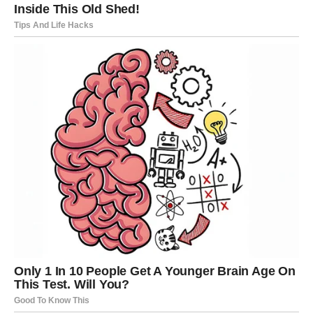
Posao, novac i životna stabilnost
Na poslovnom planu, Jarac doživljava pravi procvat.
Odluke koje donosite sada su jasne, precizne i – što je
najvažnije – uspešne. Nema više sumnje, nema
kolebanja. Ljudi vam veruju, oslanjaju se na vas i
prepoznaju vašu vrednost. Mnogi Jarčevi tokom februara
dobijaju priznanje, priliku ili ponudu koja im menja tok
godine.
Finansije se stabilizuju, ali i rastu. Novac dolazi kroz rad,
pametne poteze ili kroz nešto što ste ranije započeli, a
sada daje plodove. Osećaj kontrole nad životom se vraća
– i to bez napora.
Lična snaga i samopouzdanje