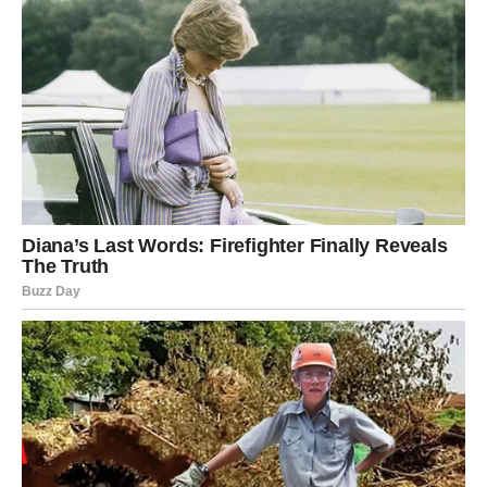
Emotivno isceljenje
Veliko čudo za Ribe leži u isceljenju starih rana. Sećanja
koja su bolela sada gube snagu. Ljudi iz prošlosti prestaju
da imaju uticaj na vaše emocije. Srce se smiruje, a duša
pronalazi sigurnost. Ribe osećaju da su konačno na
mestu gde mogu da dišu punim plućima.