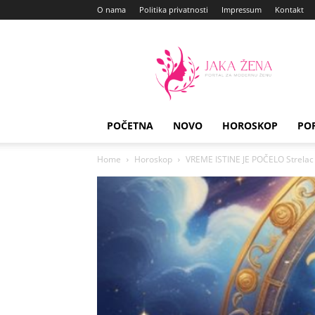
O nama
Politika privatnosti
Impressum
Kontakt
Jaka
Zena
POČETNA
NOVO
HOROSKOP
PO
Home
Horoskop
VREME ISTINE JE POČELO Strelac i