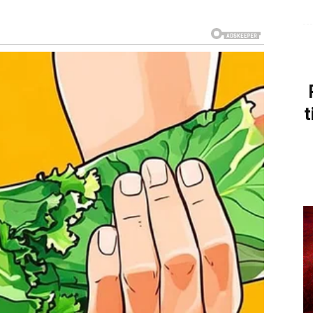
nosio u sebi
u ljudima, u iskustvima, u putovanjima. Ali sada dolazi
prethodnom periodu često si birao da ideš napred,
orio si sebi da nije pravi trenutak, da će vreme doneti
t
odgovore, ono samo pojačava pitanja.
tine. Ako si u vezi, pred tobom je razgovor koji
ataš da si bio prisutan telom, ali ne i srcem. Možda si
, pak, bio onaj koji je voleo više, a dobijao manje – i to
ovor i preuzimanje odgovornosti