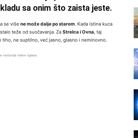
skladu sa onim što zaista jeste.
da se više
ne može dalje po starom
. Kada istina kuca
ostalo teže od suočavanja. Za
Strelca i Ovna
, taj
e tiho, ne suptilno, već jasno, glasno i neminovno.
se nastavlja nakon oglasa