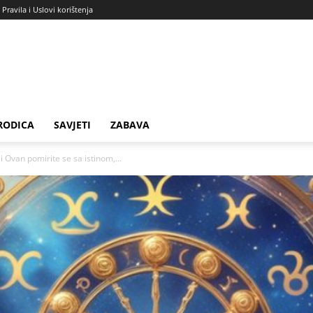
Pravila i Uslovi korištenja
RODICA
SAVJETI
ZABAVA
 Ovan pomirite se sa istinom,...