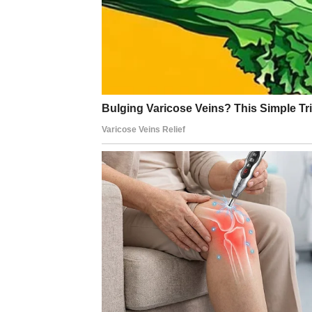
–
ili oslobađanje
, jer shvataš da je vreme da
Za slobodne Strelčeve, istina se ne tiče dru
bliskost ili samo ideju slobode bez obaveza?
kontrole?
Emotivna spoznaja
Najvažnija lekcija za tebe sada je da istina
priznaš sebi šta želiš, a šta ne, nestaje unu
svaki sledeći korak.
Poruka za Strelca:
Ne moraš da ideš dalje da bi bio slobodan. 
istinu u oči.
OVAN – istina koja zaustav