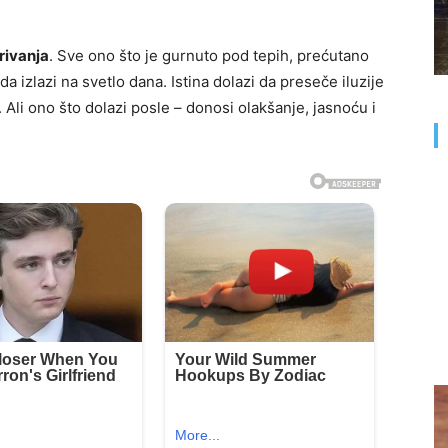
rivanja
. Sve ono što je gurnuto pod tepih, prećutano
da izlazi na svetlo dana. Istina dolazi da preseče iluzije
. Ali ono što dolazi posle – donosi olakšanje, jasnoću i