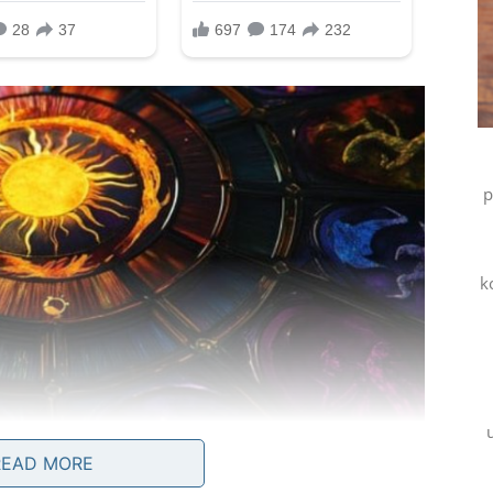
p
k
READ MORE