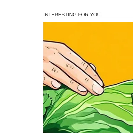
STRELAC – istina koju si 
Strelče, ti si znak koji traži istinu u svetu, 
trenutak da se suočiš sa
istinom o sebi
. U 
verujući da će se stvari same razjasniti. Gov
odgovore. Sada shvataš – vreme ne donosi 
Ljubav – gde si zaista stajao?
U ljubavi više nema prostora za polovične is
razotkriva stvarnu dubinu odnosa. Možda shv
davao obećanja sebi, a ne drugoj osobi. Ili si
si pravdao razumevanjem.
Istina koja dolazi može imati dva lica:
–
ili produbljenje odnosa
, kroz iskren razg