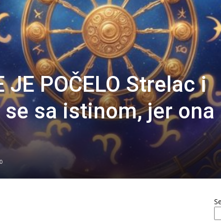
 JE POČELO Strelac i
se sa istinom, jer ona
0
S