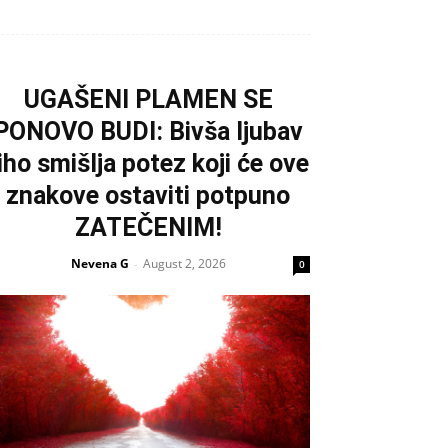
UGAŠENI PLAMEN SE
PONOVO BUDI: Bivša ljubav
iho smišlja potez koji će ove
znakove ostaviti potpuno
ZATEČENIM!
Nevena G
August 2, 2026
-
0