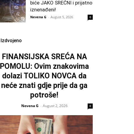
biće JAKO SREĆNI i prijatno
iznenađeni!
Nevena G
-
August 5, 2026
0
Izdvojeno
FINANSIJSKA SREĆA NA
POMOLU: Ovim znakovima
dolazi TOLIKO NOVCA da
neće znati gdje prije da ga
potroše!
Nevena G
August 2, 2026
-
0