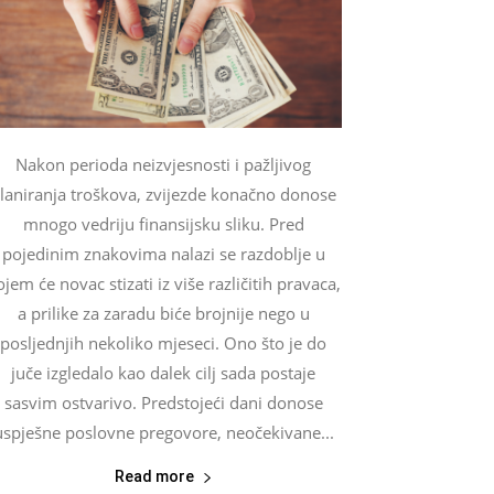
Nakon perioda neizvjesnosti i pažljivog
laniranja troškova, zvijezde konačno donose
mnogo vedriju finansijsku sliku. Pred
pojedinim znakovima nalazi se razdoblje u
ojem će novac stizati iz više različitih pravaca,
a prilike za zaradu biće brojnije nego u
posljednjih nekoliko mjeseci. Ono što je do
juče izgledalo kao dalek cilj sada postaje
sasvim ostvarivo. Predstojeći dani donose
uspješne poslovne pregovore, neočekivane...
Read more