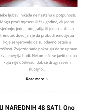
eke ljubavi nikada ne nestanu u potpunosti.
Mogu proći mjeseci ili čak godine, ali jedno
sjećanje, jedna fotografija ili jedan slučajan
trenutak dovoljan je da probudi emocije za
koje se vjerovalo da su odavno ostale u
rošlosti. Zvijezde sada pokazuju da se upravo
akva energija budi. Nekome će se javiti osoba
koju nije očekivao, dok će drugi sasvim
slučajno...
Read more
U NAREDNIH 48 SATI: Ono