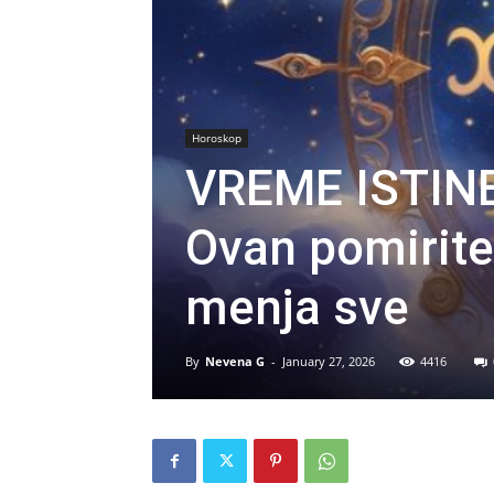
Horoskop
VREME ISTINE
Ovan pomirite 
menja sve
By
Nevena G
-
January 27, 2026
4416