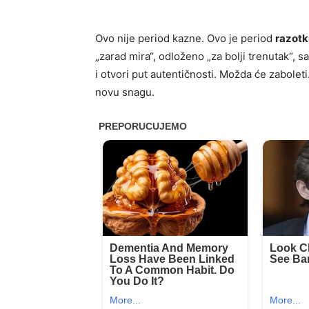
Ovo nije period kazne. Ovo je period
razotk
„zarad mira“, odloženo „za bolji trenutak“, sa
i otvori put autentičnosti. Možda će zaboleti
novu snagu.