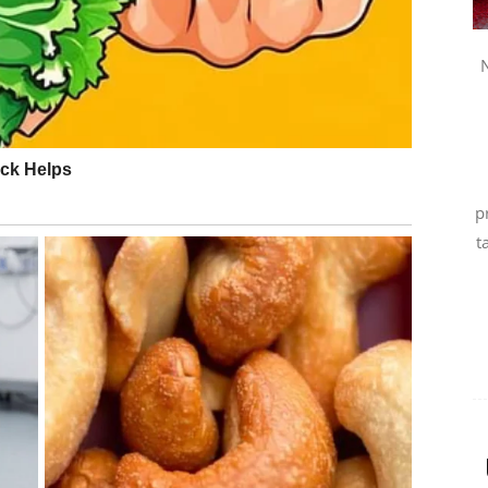
 ideš putem koji je zaista tvoj
N
ge osobe – već tvoje spremnosti. Da li zaista želiš
 Da li si bežao od dubine jer si se plašio gubitka
p
 ne oduzima slobodu – ona je stvara. Kada jednom
t
trašnji nemir. Osećaš se lakše, čak i ako još ne znaš
Ponekad sloboda dolazi tek kada ostaneš i pogledaš
lja juriš