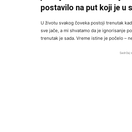
postavilo na put koji je u 
U životu svakog čoveka postoji trenutak ka
sve jače, a mi shvatamo da je ignorisanje p
trenutak je sada. Vreme istine je počelo – n
Sadržaj 