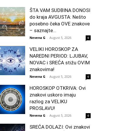
ŠTA VAM SUDBINA DONOSI
do kraja AVGUSTA: Nešto
posebno čeka OVE znakove
– saznajte...
Nevena G
-
August 5, 2026
0
VELIKI HOROSKOP ZA
NAREDNI PERIOD: LJUBAV,
NOVAC i SREĆA stižu OVIM
znakovima!
Nevena G
-
August 5, 2026
0
HOROSKOP OTKRIVA: Ovi
znakovi uskoro imaju
razlog za VELIKU
PROSLAVU!
Nevena G
-
August 5, 2026
0
SREĆA DOLAZI: Ovi znakovi