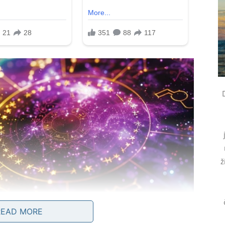
ž
READ MORE