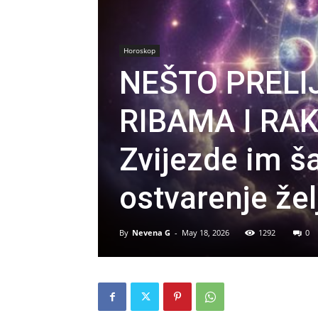
Horoskop
NEŠTO PRELI
RIBAMA I RA
Zvijezde im ša
ostvarenje žel
By
Nevena G
-
May 18, 2026
1292
0