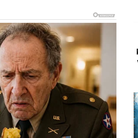
titi da ih život nagrađuje za sve ono kroz šta su
gati drugima i nositi teret koji često nije bio samo vaš.
že, ali sada dolazi vrijeme kada će univerzum početi
očekivanih susreta i emocija koje će vam vratiti vjeru
ećanja koja dugo skriva, a mnoge Vage će osjetiti da se
su lijepe vijesti vezane za novac, posao ili plan koji
tvaraju vrata uspjeha, ali najvažnije od svega jeste to