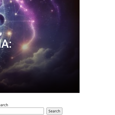
,
A:
earch
Search