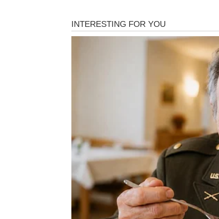
VAGA
Vage ulaze u period u kojem će konačno osje
prošli. Dugo ste pokušavali održati mir, poma
Mnogo puta ste ćutali kada vam je bilo najte
vraćati ono što ste izgubili.
Pred vama su dani puni lijepih razgovora, ne
u ljubav. Jedna osoba bi mogla pokazati osj
konačno bude iz emotivne praznine.
Na poslovnom planu dolazi olakšanje. Moguće 
je dugo stajao u mjestu. Zvijezde vam sada o
što ćete ponovo osjetiti unutrašnji mir.