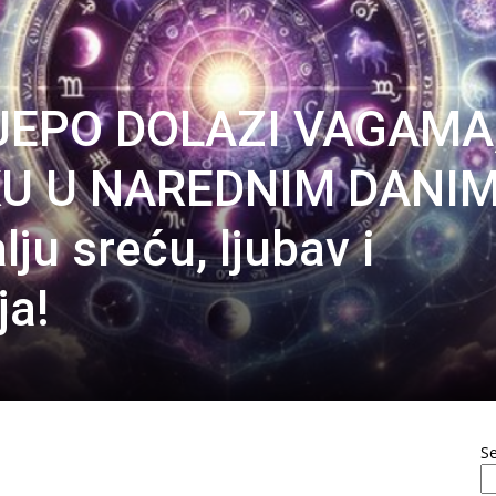
JEPO DOLAZI VAGAMA
KU U NAREDNIM DANIM
lju sreću, ljubav i
ja!
S