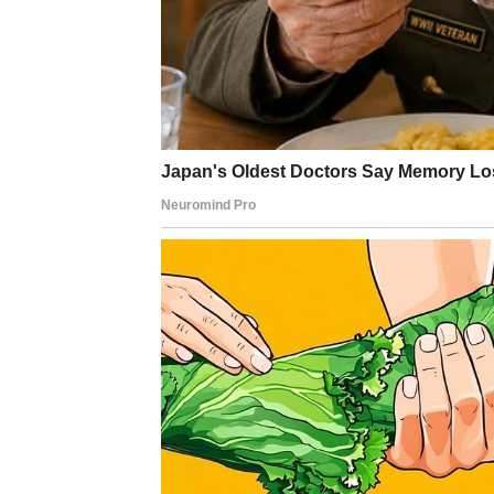
Naredni dani donose vam energiju koja liječi
vratiti na vaše lice.
RIBE
Ribe ulaze u jedan od emotivno najljepših pe
duboko u sebi sada počinje dobijati smisao. 
trebalo, ali upravo zbog toga sudbina vam s
Neko će vam pokazati koliko mu značite. Mo
iznenaditi ili susret koji će probuditi emoci
mogle bi upoznati osobu koja će im donijeti o
Pored ljubavi, dolazi i period inspiracije i
ostvariti ono o čemu dugo maštate. Zvijezde
koje mogu promijeniti vašu budućnost.