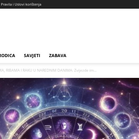
Pravila i Uslovi korištenja
RODICA
SAVJETI
ZABAVA
A, RIBAMA I RAKU U NAREDNIM DANIMA: Zvijezde im...