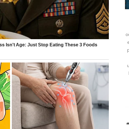
 srce. Osmijeh koji ste dugo skrivali ponovo će se
o
rioda u posljednje vrijeme. Sve ono što ste osjećali
p
Vi ste znak koji mnogo daje, često i više nego što bi
ada šalje nagradu.
guće je obnavljanje kontakta, poruka koja će vas
je koje ste pokušavali zaboraviti. Ribe koje su same
sjećaj sigurnosti i topline.
 unutrašnje snage. Konačno ćete imati osjećaj da možete
 vas guraju prema sreći, ali i prema važnim odlukama