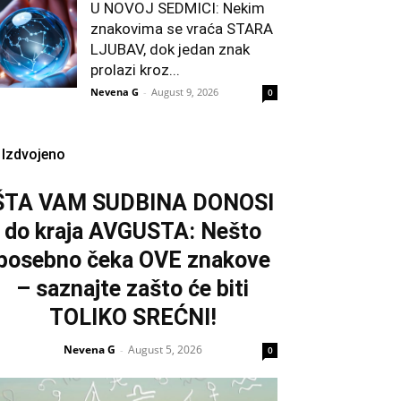
U NOVOJ SEDMICI: Nekim
znakovima se vraća STARA
LJUBAV, dok jedan znak
prolazi kroz...
Nevena G
-
August 9, 2026
0
Izdvojeno
ŠTA VAM SUDBINA DONOSI
do kraja AVGUSTA: Nešto
posebno čeka OVE znakove
– saznajte zašto će biti
TOLIKO SREĆNI!
Nevena G
August 5, 2026
-
0