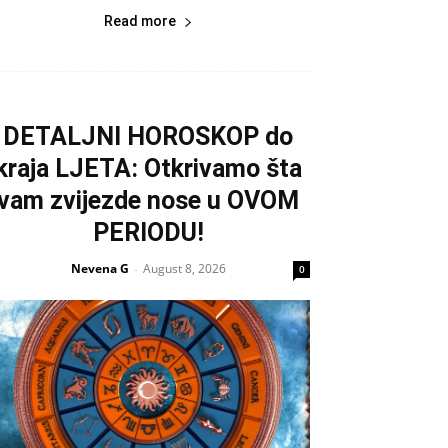
Read more
DETALJNI HOROSKOP do
kraja LJETA: Otkrivamo šta
vam zvijezde nose u OVOM
PERIODU!
Nevena G
August 8, 2026
-
0