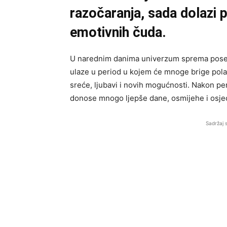
razočaranja, sada dolazi pe
emotivnih čuda.
U narednim danima univerzum sprema posebn
ulaze u period u kojem će mnoge brige polako 
sreće, ljubavi i novih mogućnosti. Nakon pe
donose mnogo ljepše dane, osmijehe i osjeć
Sadržaj 