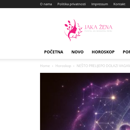
O nama
Politika privatnosti
Impressum
Kontakt
Jaka
Zena
POČETNA
NOVO
HOROSKOP
PO
Home
Horoskop
NEŠTO PRELIJEPO DOLAZI VAGAM