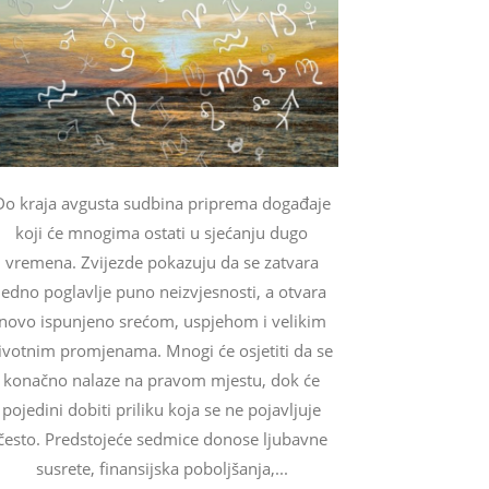
Do kraja avgusta sudbina priprema događaje
koji će mnogima ostati u sjećanju dugo
vremena. Zvijezde pokazuju da se zatvara
jedno poglavlje puno neizvjesnosti, a otvara
novo ispunjeno srećom, uspjehom i velikim
ivotnim promjenama. Mnogi će osjetiti da se
konačno nalaze na pravom mjestu, dok će
pojedini dobiti priliku koja se ne pojavljuje
često. Predstojeće sedmice donose ljubavne
susrete, finansijska poboljšanja,...