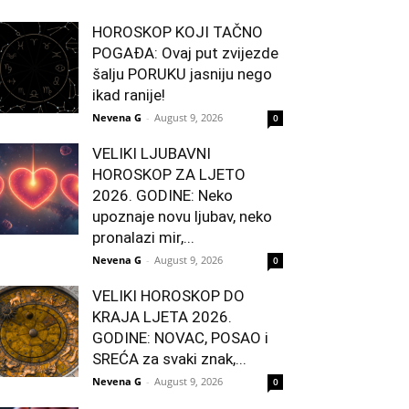
HOROSKOP KOJI TAČNO
POGAĐA: Ovaj put zvijezde
šalju PORUKU jasniju nego
ikad ranije!
Nevena G
-
August 9, 2026
0
VELIKI LJUBAVNI
HOROSKOP ZA LJETO
2026. GODINE: Neko
upoznaje novu ljubav, neko
pronalazi mir,...
Nevena G
-
August 9, 2026
0
VELIKI HOROSKOP DO
KRAJA LJETA 2026.
GODINE: NOVAC, POSAO i
SREĆA za svaki znak,...
Nevena G
-
August 9, 2026
0