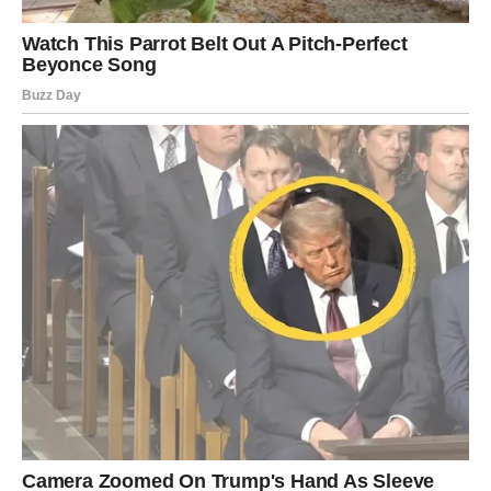
Veliko iznenađenje ulazi u vaš život
Pred vama su veoma posebni trenuci.
RIBE
Ribe ulaze u jedan od najnježnijih i najljepših perioda
života.
Ljubav, mir i osjećaj sigurnosti konačno postaju dio vaše
svakodnevice.
Duša konačno pronalazi ono što je dugo
tražila
Pred vama su trenuci puni topline i sreće.