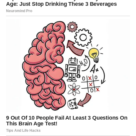
RAK
Rakovi su među najvećim miljenicima zvijezda u ovom
periodu.
Poslije mnogo tuge i razočaranja dolazi sreća koja vam
vraća osmijeh i vjeru u život.
Sudbina vam šalje ono što ste dugo
čekali
Pred vama su veoma nježni i sretni trenuci.
LAV
Lavovima dolazi veliki poslovni i finansijski uspjeh.