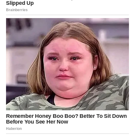
Zvijezde ovih dana mnogim znakovima Zodijaka donose
sreću, radost i ostvarenje želja, ali posebno će blistati
Rakovi, Lavovi i Vage kojima sudbina šalje događaje koji
bi mogli potpuno promijeniti njihov život.
Ovo je period tokom kojeg univerzum pokazuje da
nijedna iskrena molitva nikada nije ostala neuslišana.