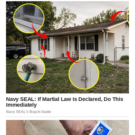
Sve ono što ste dugo gradili sada konačno donosi
ozbiljan novac i priznanje.
Vrijeme velikog obilja tek počinje
Pred vama su veoma uspješni dani.
DJEVICA