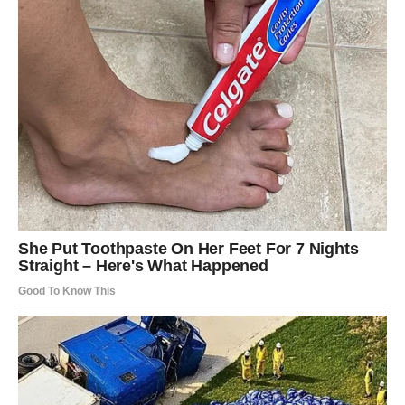
Pred vama su dani tokom kojih ćete konačno osjetiti
veliko olakšanje.
Jedna odluka ili razgovor sada vam donose mnogo više
mira i sigurnosti.
Sudbina vam otvara novo poglavlje
života
Pred vama su veoma posebni trenuci.
VAGA
Zvijezde vam donose veoma romantičan i sudbinski
period.