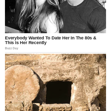
STRIJELAC
Nova energija donosi vam spontane događaje i mnogo
pozitivnih emocija.
Jedna osoba sada vam vraća vjeru da život može biti
mnogo ljepši nego prije.
Sreća vam dolazi onda kada je najmanje
očekujete
Pred vama su veoma uzbudljivi trenuci.
JARAC