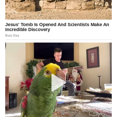
Jarčevi konačno ulaze u mnogo stabilniji i sretniji period
života.
Poslije mnogo rada i odricanja dolazi osjećaj sigurnosti i
velikog zadovoljstva.
Život vam vraća ravnotežu i mir
Pred vama su veoma važni trenuci sreće.
VODOLIJA
Zvijezde vam donose neočekivanu priliku ili vijest koja bi
vam mogla potpuno promijeniti budućnost.
Vrijeme je da vjerujete sebi više nego ikada prije.