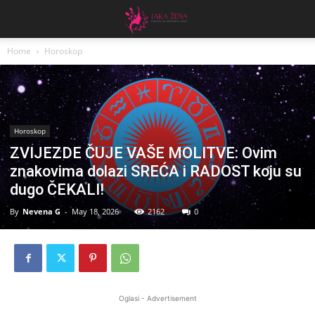
Home
Horoskop
Horoskop
ZVIJEZDE ČUJE VAŠE MOLITVE: Ovim
znakovima dolazi SREĆA i RADOST koju su
dugo ČEKALI!
By
Nevena G
-
May 18, 2026
2162
0
Oglasi - Advertisement