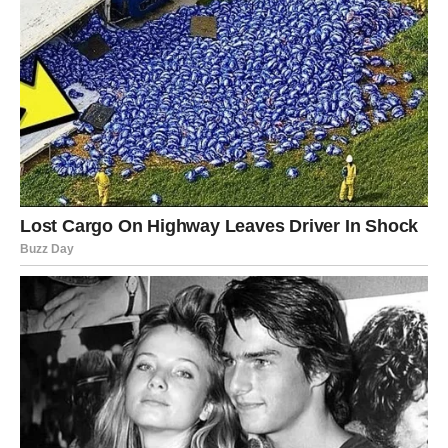
Ako ste slobodni, moguće je poznanstvo koje djeluje kao
ostvarenje vaših ljubavnih želja.
Ljubav vam mijenja cijeli život
Pred vama su trenuci koje ćete dugo pamtiti.
ŠKORPIJA
Pred vama je veliki finansijski i životni preokret.
Ono što je dugo bilo blokirano sada konačno dolazi na
svoje mjesto.
Sudbina vam vraća ono što zaslužujete
Pred vama su veoma snažni i uspješni trenuci.