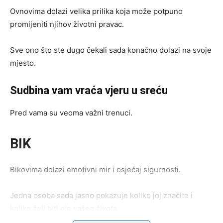
Ovnovima dolazi velika prilika koja može potpuno
promijeniti njihov životni pravac.
Sve ono što ste dugo čekali sada konačno dolazi na svoje
mjesto.
Sudbina vam vraća vjeru u sreću
Pred vama su veoma važni trenuci.
BIK
Bikovima dolazi emotivni mir i osjećaj sigurnosti.
Jedna osoba sada jasno pokazuje koliko joj značite i
koliko želi biti dio vašeg života.