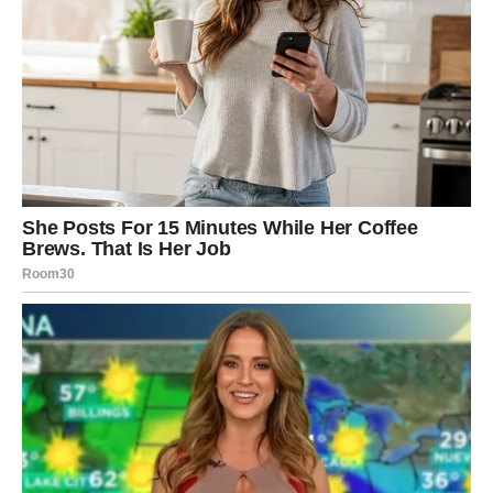
Zvijezde vam donose veoma romantičan i sudbinski
period.
Ako ste slobodni, moguće je poznanstvo koje odmah
djeluje posebno i veoma snažno.
Ljubav vam mijenja budućnost
Pred vama su trenuci koje ćete dugo pamtiti.