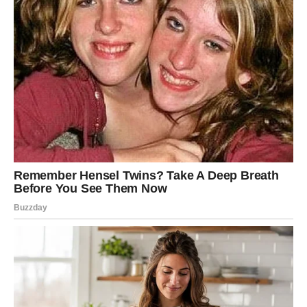
Vrijeme velikog trijumfa
Sve ono što ste dugo čekali sada konačno dolazi u vaše
ruke.
DJEVICA
Pred vama su dani tokom kojih ćete mnogo jasnije vidjeti
ko vam donosi mir, a ko stres.
Jedna istina donosi vam veliko emotivno olakšanje.
Konačno birate sebe
Pred vama su mnogo stabilniji i sretniji dani.
VAGA