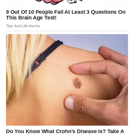
Počinje mnogo sretnije poglavlje
Pred vama su dani tokom kojih ćete osjetiti veliko
olakšanje.
VODOLIJA
Zvijezde vam donose neočekivane prilike i veoma
zanimljive ljude.
Jedna poslovna ili ljubavna situacija mogla bi vam
potpuno promijeniti planove za budućnost.
Promjene vam donose sreću
Pred vama su veoma važni dani.