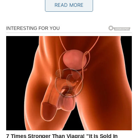
Na poslovnom planu dolazi prilika koju ne biste trebali
READ MORE
propustiti.
Vrijeme je da vjerujete sebi
Sve ono što sada pokrenete može vam donijeti veliki
uspjeh.
BIK
Bikovi konačno ulaze u mnogo stabilniji i sretniji period
života.
Finansijska situacija postaje mnogo bolja, dok ljubavni
život donosi osjećaj mira i sigurnosti.
Zvijezde vam vraćaju ono što zaslužujete