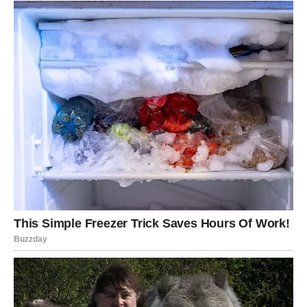
se život konačno okreće u pravom smjeru.
Ovo je period tokom kojeg treba slušati intuiciju i ne
ignorisati znakove koje vam univerzum šalje, jer upravo
oni mogu otkriti šta vas čeka u narednom životnom
poglavlju.