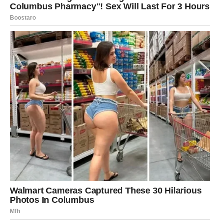
Pred vama su dani puni zadovoljstva i olakšanja.
BLIZANCI
Zvijezde vam donose veoma zanimljive razgovore,
poruke i susrete.
Jedna osoba mogla bi vam potpuno promijeniti pogled na
ljubav i budućnost.
Sudbina vam šalje važan znak
Pred vama su veoma uzbudljivi trenuci.
RAK