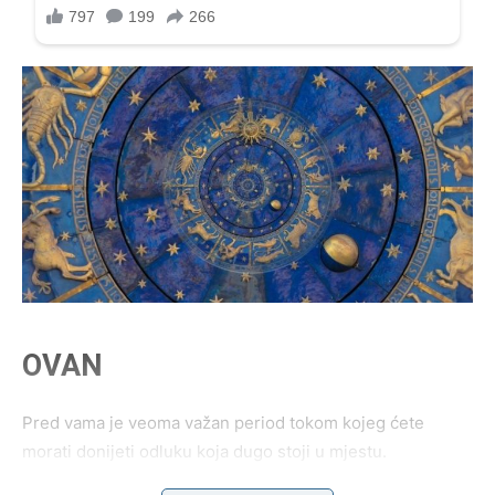
OVAN
Pred vama je veoma važan period tokom kojeg ćete
morati donijeti odluku koja dugo stoji u mjestu.