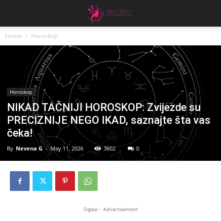
Home
Horoskop
Horoskop
NIKAD TAČNIJI HOROSKOP: Zvijezde su
PRECIZNIJE NEGO IKAD, saznajte šta vas
čeka!
By
Nevena G
-
May 11, 2026
3602
0
Oglasi - Advertisement