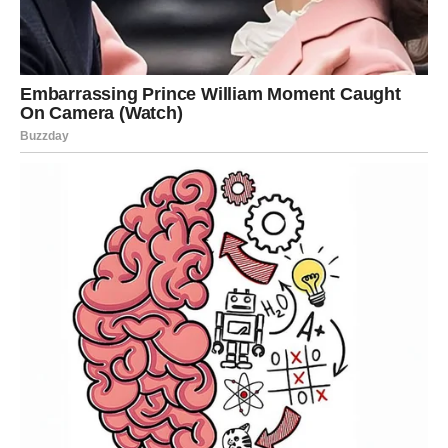
Nova energija donosi vam mnogo druženja, spontanih
događaja i pozitivnih ljudi.
Bićete puni optimizma i mnogo sretniji nego ranije.
Sreća dolazi onda kada je najmanje
očekujete
Pred vama su veoma uzbudljivi dani.
JARAC
Jarčevi konačno dobijaju nagradu za sav trud i odricanja
koja su dugo podnosili.
Finansijska situacija postaje mnogo bolja, dok ljubavni
život donosi više sigurnosti.