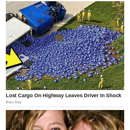
Rakovi konačno izlaze iz emotivno teškog perioda.
Poslije mnogo razočaranja dolazi osoba ili situacija koja
vam vraća vjeru u ljubav i sreću.
Srce vam ulazi u mnogo mirniji period
Pred vama su veoma nježni i posebni dani.
LAV
Vi ste znak kojem zvijezde sada donose ogromnu životnu
promjenu.
Poslovni uspjeh, novac i priznanje dolaze mnogo brže
nego što očekujete.