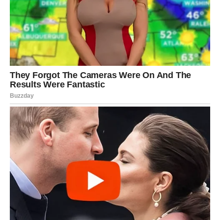
ŠKORPIJA
Pred vama je veliki poslovni i finansijski preokret.
Moguće su veoma dobre vijesti vezane za posao ili
novac.
Sudbina vam otvara prava vrata
Vrijeme je da hrabro prihvatite promjene.
STRIJELAC