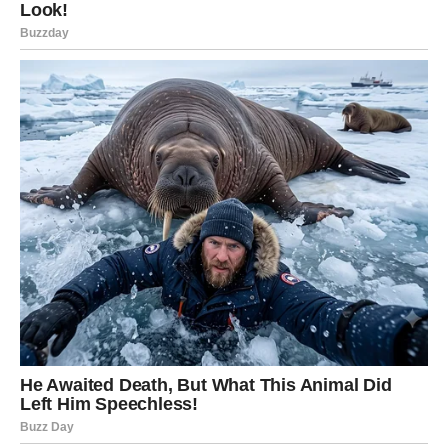
RIBE
Ribe ulaze u mnogo nježniji i emotivno stabilniji period
života.
Poslije mnogo tuge dolazi osjećaj mira, sigurnosti i
ljubavi.
Sudbina vam vraća osmijeh
Pred vama su trenuci puni topline i sreće.
Zvijezde sada donose veoma precizne poruke i jasno
pokazuju da mnoge znakove očekuju velike životne
promjene. Posebno srećni biće Bikovi, Lavovi i Jarčevi
kojima dolaze uspjeh, finansijska stabilnost i osjećaj da