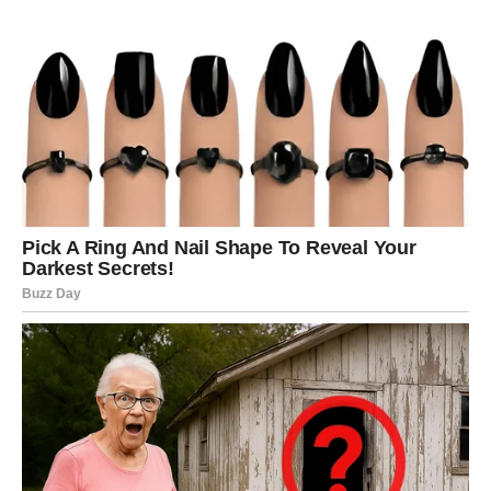
VAGA
Zvijezde vam donose veoma romantičan i sudbinski
period.
Ako ste slobodni, moguće je poznanstvo koje djeluje kao
ljubav iz prošlog života.
Karmička ljubav ulazi u vaš život
Pred vama su trenuci koje ćete dugo pamtiti.
ŠKORPIJA
Pred vama je veliki poslovni i finansijski preokret.
Moguće su veoma dobre vijesti vezane za posao ili