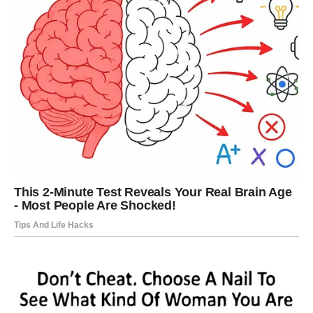
ko vam donosi mir, a ko stres.
Jedna odluka donosi vam veliko emotivno olakšanje.
Karma vas vodi prema boljem životu
Pred vama su mnogo sretniji dani nego ranije.