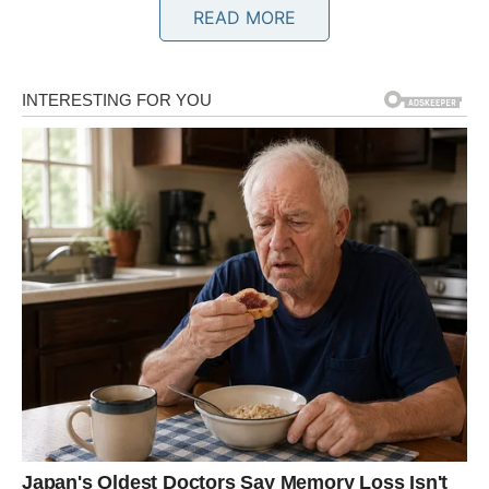
READ MORE
poklon.
Finansijska situacija postaje mnogo bolja, dok ljubavni
život donosi osjećaj sigurnosti i mira.
Univerzum vam vraća ono što ste
zaslužili
Pred vama su trenuci tokom kojih ćete osjetiti veliko
olakšanje i sreću.
BLIZANCI
Zvijezde vam donose neočekivan susret ili razgovor koji
vam potpuno mijenja pogled na budućnost.