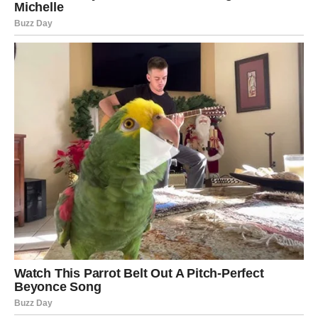
Karma vam vraća osmijeh
Pred vama su trenuci puni topline i sreće.
Ovaj rijedak karmički period donosi ogromne promjene i
nagrade mnogim znakovima Zodijaka, ali posebno će
blistati Bikovi, Lavovi i Jarčevi kojima univerzum vraća
sreću, uspjeh i osjećaj da je sve konačno došlo na svoje
mjesto.
Ovo je vrijeme tokom kojeg mnogi mogu osjetiti da se
život mijenja na način koji se dešava samo jednom u
mnogo godina. Zvijezde poručuju da sada treba vjerovati
intuiciji i prihvatiti prilike koje dolaze, jer upravo one
mogu otvoriti vrata potpuno novog i mnogo sretnijeg
života.