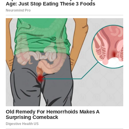
Jedna osoba sada ulazi u vaš život sa veoma važnom
ulogom.
Sudbina vam šalje pravi znak
Pred vama su veoma posebni dani.
RAK
Rakovi konačno izlaze iz emotivno teškog perioda.
Poslije mnogo razočaranja dolazi ljubav, mir i osjećaj da
ste konačno pronašli svoje mjesto.
Karma vam vraća ljubav
Pred vama su veoma nježni i emotivni trenuci.