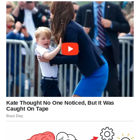
LAV
Vi ste znak kojem zvijezde sada donose ogromnu životnu
promjenu.
Poslovni uspjeh, novac i priznanje dolaze mnogo brže
nego što očekujete.
Vrijeme velikog karmičkog trijumfa
Sve ono što ste dugo gradili sada konačno donosi
ogromne rezultate.
DJEVICA
Pred vama su dani tokom kojih ćete mnogo jasnije vidjeti