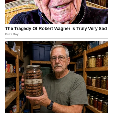
JARAC
Jarčevi konačno dobijaju nagradu za sav trud, rad i
odricanja koja su dugo podnosili.
Finansijska situacija postaje mnogo stabilnija, dok
ljubavni život donosi više mira.
Karma vam vraća sve što ste izgubili
Pred vama je jedan od najvažnijih perioda u posljednjih
nekoliko godina.
VODOLIJA
Zvijezde vam donose neočekivane prilike i veoma