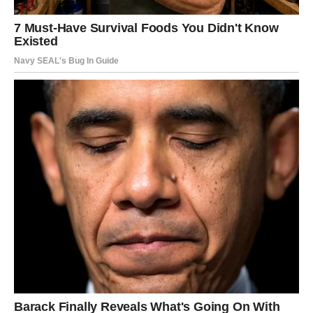
zanimljive ljude.
Jedna poslovna ili ljubavna situacija mogla bi vam
potpuno promijeniti životni pravac.
Sudbina vam sprema veliko iznenađenje
Pred vama su veoma važni trenuci.
RIBE
Ribe ulaze u mnogo nježniji i emotivno sretniji period
života.
Poslije mnogo tuge dolazi osjećaj mira, sigurnosti i
ljubavi.