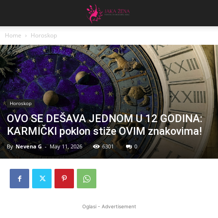
Home
Horoskop
Horoskop
OVO SE DEŠAVA JEDNOM U 12 GODINA:
KARMIČKI poklon stiže OVIM znakovima!
By
Nevena G
-
May 11, 2026
6301
0
Oglasi - Advertisement