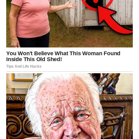
novac.
Univerzum vam otvara prava vrata
Vrijeme je da hrabro prihvatite ono što dolazi.
STRIJELAC
Nova energija donosi vam mnogo novih ljudi, prilika i
spontanih događaja.
Bićete puni optimizma i osjećaja da se sve konačno
mijenja nabolje.
Sreća vam dolazi kroz promjene
Pred vama su veoma uzbudljivi dani.