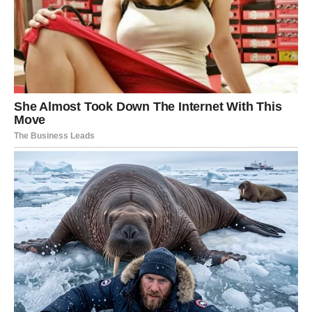
Škorpija
Škorpijama dolazi potvrda da se sve događa u pravom
trenutku. Iako ste imali osjećaj da stojite u mjestu, mnoge
stvari su se odvijale u vašu korist. Sada ćete to jasno
vidjeti.
Na poslu slijedi prilika za napredak, dok ljubavni život
donosi razgovor koji vraća povjerenje i mir.
Strijelac