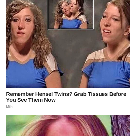
Rak
Rakovima zvijezde donose poruku da je vrijeme da
prestanu živjeti u prošlosti. Ono što je bilo ostaje važna
lekcija, ali ne smije određivati vašu budućnost. Pred vama
su dani u kojima ćete osjetiti da se srce polako oslobađa
starog tereta.
Na poslu vas očekuju pozitivne promjene, dok ljubavni
život donosi više nježnosti i osjećaja sigurnosti.
Lav
Lavovima svemir poručuje da se ne plaše velikih ciljeva.
Vaše sposobnosti dolaze do izražaja upravo sada, a ljudi