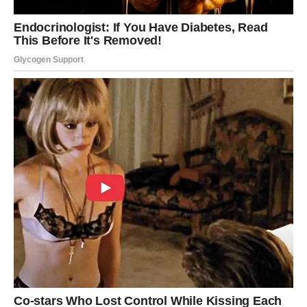
značite. Slobodni Jarčevi mogli bi upoznati osobu sa
kojom će vrlo brzo izgraditi povjerenje.
Vodolija
Vodolijama dolazi period u kojem će njihove ideje dobiti
priliku da zablistaju. Nemojte se plašiti pokazati ono što
znate jer upravo sada imate podršku zvijezda za nove
početke.
Ljubavni život postaje zanimljiviji, a moguće je
poznanstvo sa osobom koja dijeli vaše poglede na život i
budućnost.
Ribe