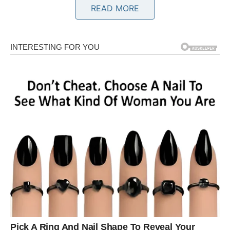
Ovan
READ MORE
Ovnovima zvijezde šalju poruku da je došlo vrijeme za
akciju. Ako ste dugo odgađali važnu odluku, sada više
nema razloga za čekanje. Poslovna prilika koja se pojavi
mogla bi imati mnogo veći značaj nego što trenutno
pretpostavljate.
Na ljubavnom planu očekuje vas iskren razgovor koji će
razjasniti osjećaje između vas i osobe do koje vam je
stalo. Slobodni Ovnovi mogli bi upoznati nekoga ko
odmah budi snažno interesovanje.
Bik
Bikovima svemir poručuje da vjeruju putu kojim idu, čak i
ako se ponekad čini sporim. Sve ono što ste gradili