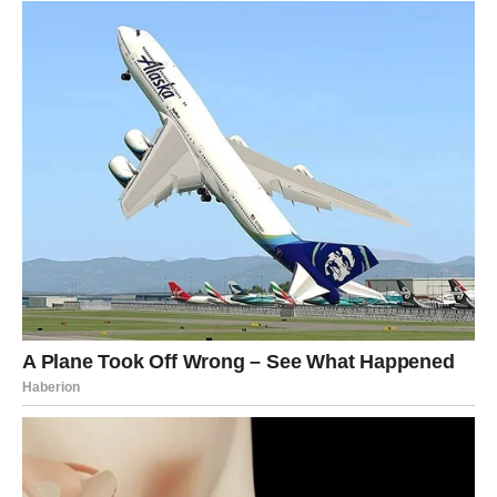
unutrašnji mir koji je dugo tražio. Zato budite otvoreni za
promjene, vjerujte svojoj intuiciji i ne dozvolite da vas
strah zaustavi. Ono što vas čeka moglo bi biti mnogo
ljepše nego što ste se usuđivali zamisliti.