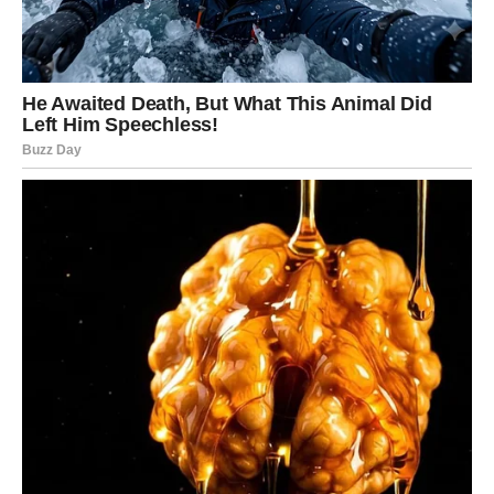
Strijelčevima svemir donosi novu energiju i mnogo
razloga za optimizam. Jedna prilika vezana za posao,
obrazovanje ili putovanje mogla bi označiti početak
veoma uspješnog perioda.
Ljubavni život donosi spontane trenutke koji će vas
podsjetiti koliko je važno živjeti u sadašnjem trenutku.
Jarac
Jarčevima zvijezde poručuju da će se sav trud koji su
ulagali konačno isplatiti. Finansijska situacija postaje
bolja, a moguća je i nagrada za odgovoran odnos prema
poslu.
Na emotivnom planu partner će pokazati koliko mu