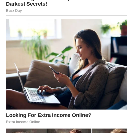
strpljivo sada počinje donositi prve ozbiljne rezultate.
Ljubavni odnosi postaju stabilniji, a partner će pokazati
koliko cijeni vašu odanost. Slobodni Bikovi mogli bi biti
prijatno iznenađeni pažnjom osobe koja već dugo gaji
emocije prema njima.
Blizanci
Blizanci ulaze u period u kojem će komunikacija otvoriti
mnoga vrata. Jedan razgovor mogao bi promijeniti vaše
planove i donijeti priliku koju niste očekivali.
Na ljubavnom planu dolazi više iskrenosti. Ako ste
slobodni, moguće je poznanstvo koje počinje sasvim
spontano, ali će vrlo brzo prerasti u nešto mnogo
ozbiljnije.