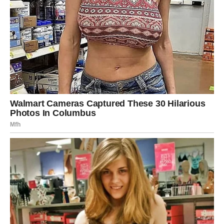
osobu uz koju će se osjećati potpuno prirodno.
Vaga
Vagama zvijezde šalju poruku da je vrijeme da misle i na
sebe. Predugo ste pokušavali zadovoljiti druge, a sada
dolazi period u kojem će vaše želje postati jednako
važne.
Ljubavni odnosi ulaze u ljepšu fazu, a partner će pokazati
više pažnje. Slobodne Vage imaju priliku za susret koji će
ih iskreno obradovati.