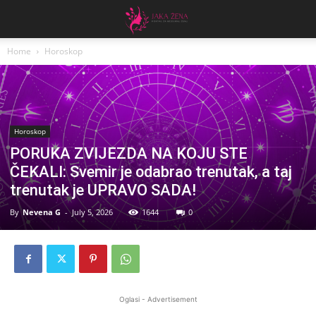
Home
Horoskop
Horoskop
PORUKA ZVIJEZDA NA KOJU STE
ČEKALI: Svemir je odabrao trenutak, a taj
trenutak je UPRAVO SADA!
By
Nevena G
-
July 5, 2026
1644
0
Oglasi - Advertisement