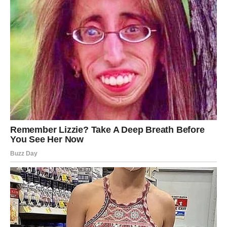
koji odlučuju o važnim stvarima primjećuju vaš trud i
zalaganje.
Na ljubavnom planu moguće je lijepo iznenađenje od
partnera. Slobodni Lavovi privlače pažnju gdje god da se
pojave i imaju velike šanse za zanimljivo novo
poznanstvo.
Djevica
Djevice konačno dobijaju potvrdu da su na pravom putu.
Jedna odluka koju ste ranije donijeli sada pokazuje svoju
pravu vrijednost. Poslovno slijedi period stabilnosti i
novih mogućnosti.
Na emotivnom planu očekuje vas više povjerenja i
iskrenih razgovora. Slobodne Djevice mogu upoznati