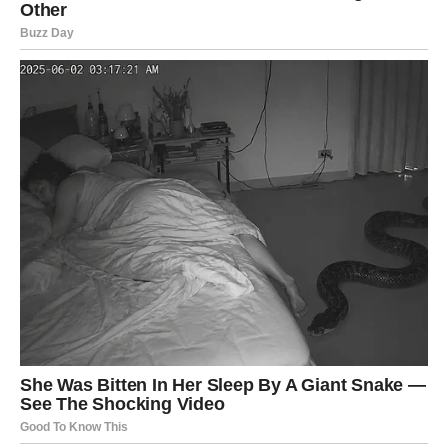
Ribe konačno osjećaju da se život kreće u pravom
smjeru. Vijest koju ćete uskoro dobiti mogla bi vam vratiti
osmijeh i dati dodatnu snagu da nastavite prema ciljevima
koje ste sebi postavili.
Na ljubavnom planu očekuju vas iskrene emocije i mnogo
toplih trenutaka. Slobodne Ribe imaju velike šanse za
susret koji će ostaviti snažan utisak.
Poruka zvijezda za sve znakove veoma je jasna –
prestanite čekati savršen trenutak, jer on više nije negdje
u budućnosti. On je stigao upravo sada. Pred mnogima su
dani u kojima će se otvoriti prilike koje mogu promijeniti
tok života, ali samo ako budu spremni da ih prihvate.
Svemir ne šalje važne znakove bez razloga. Nekome će
donijeti novu ljubav, nekome poslovni uspjeh, a nekome