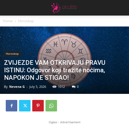
Home
Horoskop
Horoskop
ZVIJEZDE VAM OTKRIVAJU PRAVU
ISTINU: Odgovor koji tražite noćima,
NAPOKON JE STIGAO!
By
Nevena G
-
July 5, 2026
1012
0
Oglasi - Advertisement