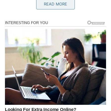
READ MORE
ili osobom koja vam se dopada. Sve ono što je ostalo
neizgovoreno konačno izlazi na površinu, a upravo ta
otvorenost donosi olakšanje.
Bik
Bikovima zvijezde otkrivaju da nije svako kašnjenje bilo
prepreka. Mnoge stvari nisu se dogodile ranije jer još nije
bio pravi trenutak. Sada dolazi period u kojem ćete jasno
vidjeti zašto je određeni put bio najbolji za vas.
U ljubavi vas očekuje više sigurnosti i međusobnog
povjerenja. Poslovno, stiže potvrda da se vaš trud nije
odvijao uzalud.
Blizanci