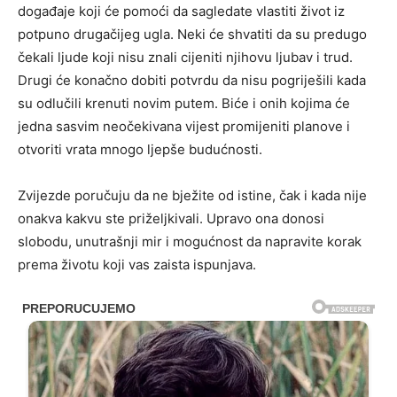
događaje koji će pomoći da sagledate vlastiti život iz
potpuno drugačijeg ugla. Neki će shvatiti da su predugo
čekali ljude koji nisu znali cijeniti njihovu ljubav i trud.
Drugi će konačno dobiti potvrdu da nisu pogriješili kada
su odlučili krenuti novim putem. Biće i onih kojima će
jedna sasvim neočekivana vijest promijeniti planove i
otvoriti vrata mnogo ljepše budućnosti.
Zvijezde poručuju da ne bježite od istine, čak i kada nije
onakva kakvu ste priželjkivali. Upravo ona donosi
slobodu, unutrašnji mir i mogućnost da napravite korak
prema životu koji vas zaista ispunjava.