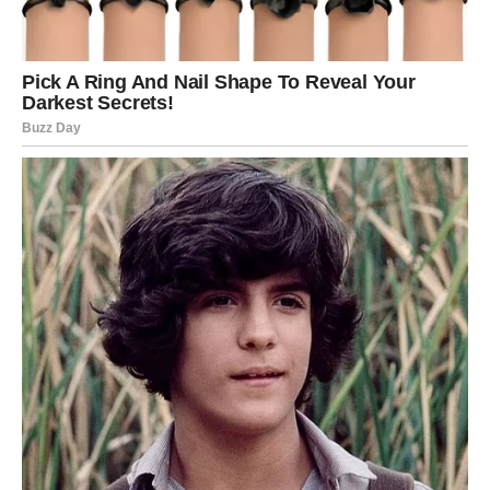
Jarac
Jarčevima stiže potvrda da se strpljenje isplati. Rezultati
vašeg rada postaju vidljivi, a jedna vijest mogla bi označiti
početak mnogo uspješnijeg perioda.
Na ljubavnom planu partner će pokazati koliko mu
značite. Slobodni Jarčevi mogli bi upoznati osobu koja će
ih osvojiti iskrenim pristupom i zrelošću.
Vodolija
Vodolije će konačno dobiti odgovor na pitanje koje ih
dugo prati. Jedna osoba će otvoreno pokazati svoje
namjere i više neće biti mjesta za nagađanja.