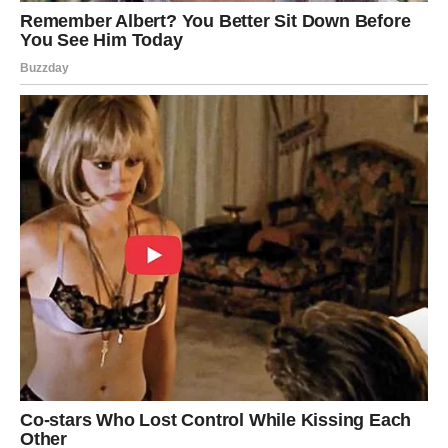
Poslovno vas očekuje prilika da pokažete svoje ideje, dok
ljubavni život donosi više spontanih i lijepih trenutaka.
Ribe
Ribama zvijezde donose unutrašnji mir i osjećaj da su
konačno pronašle pravi pravac. Sve ono što vas je
zbunjivalo polako nestaje, a pred vama se otvara period u
kojem ćete mnogo sigurnije donositi odluke.
Na ljubavnom planu očekuju vas iskrene emocije, dok će
poslovni segment donijeti priliku koja može imati veliki
značaj za vašu budućnost.
Odgovori koje ste dugo tražili ne dolaze uvijek u obliku
velikih događaja. Ponekad ih donese jedan razgovor,