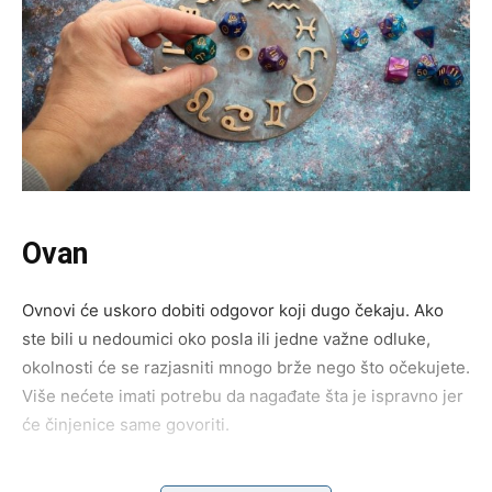
Ovan
Ovnovi će uskoro dobiti odgovor koji dugo čekaju. Ako
ste bili u nedoumici oko posla ili jedne važne odluke,
okolnosti će se razjasniti mnogo brže nego što očekujete.
Više nećete imati potrebu da nagađate šta je ispravno jer
će činjenice same govoriti.
Na ljubavnom planu dolazi iskren razgovor sa partnerom