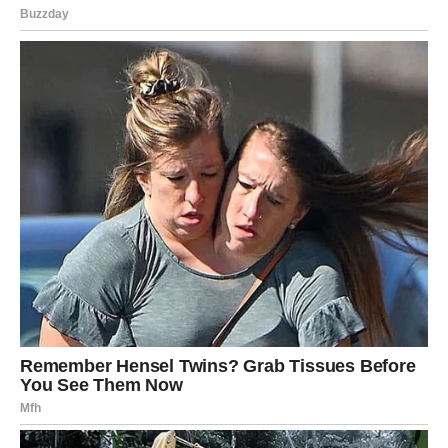
jedna odluka ili jedan trenutak u kojem sve odjednom
postane jasno. Upravo takvu energiju donosi period koji
je pred vama.
Zvijezde vas podsjećaju da istina nije neprijatelj. Ona
oslobađa od sumnji, vraća unutrašnji mir i pokazuje kojim
putem treba krenuti dalje. Zato pažljivo slušajte ono što
vam život govori, posmatrajte ljude oko sebe i vjerujte
vlastitom osjećaju. Ono što vam je do juče izgledalo kao
velika misterija uskoro će postati sasvim razumljivo, a
upravo u toj jasnoći pronaći ćete snagu za novo i mnogo
ljepše poglavlje svog života.