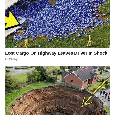
nego što trenutno možete zamisliti.
Na poslu se otvaraju nove mogućnosti, dok ljubavni
odnosi postaju stabilniji i ispunjeniji.
Škorpija
Škorpije će dobiti odgovor koji će promijeniti način na