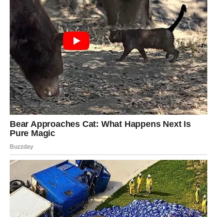
Djevica
Djevice će shvatiti da nije potrebno pronaći odgovor na
svako pitanje istog trenutka. Ono što vam je do juče
izgledalo zamršeno sada postaje mnogo jednostavnije.
Jedna odluka donijeće vam unutrašnji mir.
Poslovni planovi kreću u boljem pravcu, a na ljubavnom
planu dolazi više otvorenosti i međusobnog
razumijevanja.
Vaga
Vagama stiže potvrda da su neke osobe morale otići kako
bi u vaš život ušli ljudi koji vas iskreno cijene.
Oslobađanje od prošlosti donijeće vam mnogo više mira