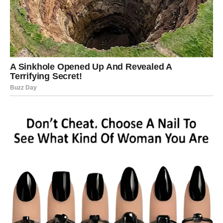
koji gledaju na jednu važnu situaciju. Istina možda neće
biti potpuno onakva kakvu ste očekivali, ali će vam
pomoći da krenete naprijed bez tereta sumnje.
Na emotivnom planu slijedi iskren razgovor koji vraća
povjerenje. Poslovno, dolazi prilika koju ne biste trebali
propustiti.
Strijelac
Strijelčevima zvijezde poručuju da vjeruju vlastitom
osjećaju. Već neko vrijeme mislite da se sprema velika
promjena i niste pogriješili. Pred vama je period u kojem
će mnoge stvari konačno dobiti smisao.
Ljubavni život donosi više radosti, a poslovni planovi
kreću u pravcu koji vam donosi mnogo više mogućnosti.