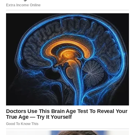
Blizanci će konačno razumjeti ponašanje osobe koja ih je
dugo zbunjivala. Jedan razgovor ili poruka razjasniće
mnogo toga i pomoći vam da donesete odluku bez
sumnje.
Na poslu budite pažljivi prema informacijama koje
dobijate jer bi upravo jedna od njih mogla otvoriti vrata
veoma zanimljivoj prilici. Finansije postaju stabilnije nego
u prethodnom periodu.
Rak
Rakovima dolazi emotivno olakšanje. Ono što vas je
držalo budnima i tjeralo da stalno razmišljate polako
ostaje iza vas. Shvatićete da niste izgubili ono što vam je
bilo namijenjeno, već ste napravili prostor za nešto