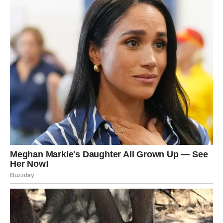
mnogo vrijednije.
Ako ste u vezi, partner će pokazati više razumijevanja.
Slobodni Rakovi mogli bi upoznati osobu koja će im vratiti
vjeru u ljubav.
Lav
Lavovima zvijezde donose potvrdu da vrijedi vjerovati
sebi čak i kada drugi sumnjaju. Jedna poslovna prilika ili
priznanje pokazaće vam da ste bili na pravom putu sve
vrijeme.
Na ljubavnom planu očekuju vas lijepi trenuci. Ako ste
slobodni, osoba koja vam se dopada mogla bi konačno
pokazati da su osjećaji obostrani.