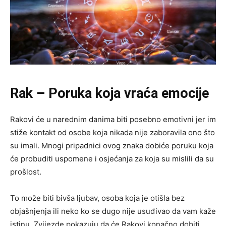
Rak – Poruka koja vraća emocije
Rakovi će u narednim danima biti posebno emotivni jer im
stiže kontakt od osobe koja nikada nije zaboravila ono što
su imali. Mnogi pripadnici ovog znaka dobiće poruku koja
će probuditi uspomene i osjećanja za koja su mislili da su
prošlost.
To može biti bivša ljubav, osoba koja je otišla bez
objašnjenja ili neko ko se dugo nije usuđivao da vam kaže
istinu. Zvijezde pokazuju da će Rakovi konačno dobiti