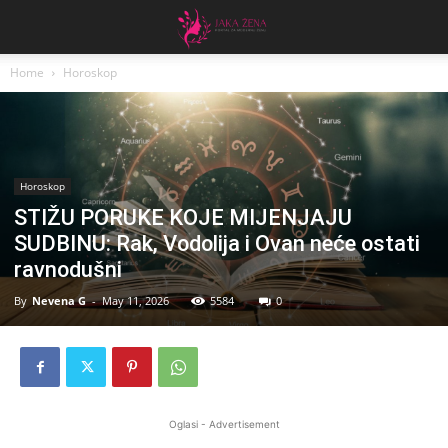
Home
Horoskop
Horoskop
STIŽU PORUKE KOJE MIJENJAJU
SUDBINU: Rak, Vodolija i Ovan neće ostati
ravnodušni
By
Nevena G
-
May 11, 2026
5584
0
Oglasi - Advertisement